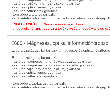
- az üres hajlékony lemez (diszket) gyártása
- az üres optikai lemez gyártása
- az üres háttértárak gyártása
Nem ebbe a tételbe tartozik:
- a felvételes információhordozó sokszorosítása (számítógép, ha
ENGEDÉLYKÖTELES-e ez a szakmakód szám:
Itt tudja ellenőrizni, hogy ez a tevékenység engedélyköteles-e:
2680 - Mágneses, optikai információhordoz
Ebbe a szakágazatba tartozik a mágneses és optikai rögzítésr
Ebbe a szakágazatba tartozik:
- az üres mágneses hang- és videoszalag gyártása
- az üres mágneses hang- és videokazetta gyártása
- az üres hajlékony lemez (diszket) gyártása
- az üres optikai lemez gyártása
- az üres háttértárak gyártása
Nem ebbe a szakágazatba tartozik:
- a felvételes információhordozó sokszorosítása (számítógép, ha