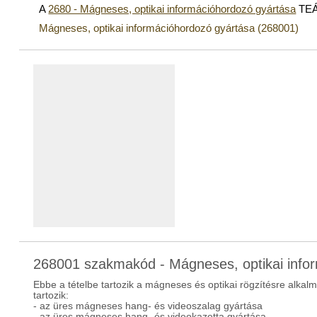
A
2680 - Mágneses, optikai információhordozó gyártása
TEÁ
Mágneses, optikai információhordozó gyártása (268001)
268001 szakmakód - Mágneses, optikai info
Ebbe a tételbe tartozik a mágneses és optikai rögzítésre alkal
tartozik:
- az üres mágneses hang- és videoszalag gyártása
- az üres mágneses hang- és videokazetta gyártása