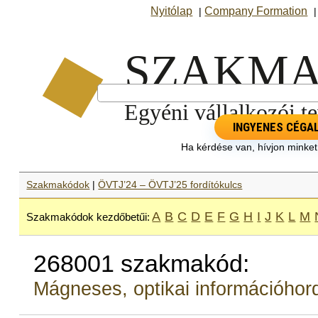
Nyitólap
Company Formation
|
INGYENES CÉGA
Ha kérdése van, hívjon minke
Szakmakódok
|
ÖVTJ’24 – ÖVTJ’25 fordítókulcs
A
B
C
D
E
F
G
H
I
J
K
L
M
Szakmakódok kezdőbetűi:
268001 szakmakód:
Mágneses, optikai információhor