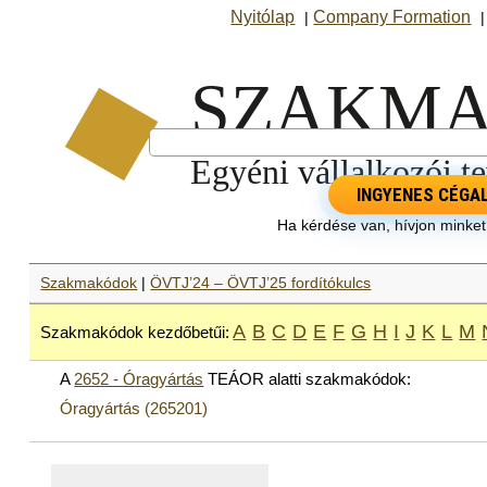
Nyitólap
Company Formation
|
INGYENES CÉGA
Ha kérdése van, hívjon minke
Szakmakódok
|
ÖVTJ’24 – ÖVTJ’25 fordítókulcs
A
B
C
D
E
F
G
H
I
J
K
L
M
Szakmakódok kezdőbetűi:
A
2652 - Óragyártás
TEÁOR alatti szakmakódok:
Óragyártás (265201)