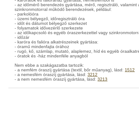
- karóratok és falióraház gyártása, nemesfémből is
- az időmérő berendezés gyártása, mérő, regisztráló, valamint 
szinkronmotorral működő berendezések, például:
- parkolóóra
- üzemi bélyegző, időregisztráló óra
- időt és dátumot bélyegző szerkezet
- folyamatok idővezérlő szerkezete
- az időkapcsoló és egyéb óraszerkezettel vagy szinkronmotorr
- időzár
- karóra és falióra alkatrészeinek gyártása:
- óramű mindenfajta órához
- rugó, kő, számlap, mutató, alaplemez, híd és egyéb óraalkat
- óratok és -ház mindenféle anyagból
Nem ebbe a szakágazatba tartozik:
- a nemfém óraszíj gyártása (textil, bőr műanyag), lásd:
1512
- a nemesfém óraszíj gyártása, lásd:
3212
- a nem nemesfém óraszíj gyártása, lásd:
3213