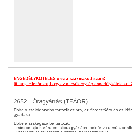
ENGEDÉLYKÖTELES-e ez a szakmakód szám:
Itt tudja ellenőrizni, hogy ez a tevékenység engedélyköteles-e:
2652 - Óragyártás (TEÁOR)
Ebbe a szakágazatba tartozik az óra, az ébresztőóra és az id
gyártása.
Ebbe a szakágazatba tartozik:
- mindenfajta karóra és falióra gyártása, beleértve a műszerfalb