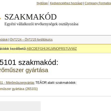
Nyitólap
Kedvencekhez hozzáad
|
Company Formatio
kódok
|
ÖVTJ’24 – ÖVTJ’25 fordítókulcs
kódok kezdőbetűi:
A
B
C
D
E
F
G
H
I
J
K
L
M
N
O
P
R
S
T
U
V
W
Z
5101 szakmakód:
rőműszer gyártása
51 - Mérőműszergyártás
TEÁOR alatti szakmakódok:
műszer gyártása (265101)