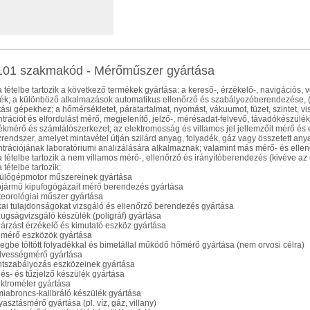
101 szakmakód - Mérőműszer gyártása
 tételbe tartozik a következő termékek gyártása: a kereső-, érzékelő-, navigációs, v
ék; a különböző alkalmazások automatikus ellenőrző és szabályozóberendezése, (p
tási gépekhez; a hőmérsékletet, páratartalmat, nyomást, vákuumot, tüzet, szintet, vis
trációt és elfordulást mérő, megjelenítő, jelző-, mérésadat-felvevő, távadókészülék
ékmérő és számlálószerkezet; az elektromosság és villamos jel jellemzőit mérő és 
rendszer, amelyet mintavétel útján szilárd anyag, folyadék, gáz vagy összetett any
trációjának laboratóriumi analizálására alkalmaznak; valamint más mérő- és elle
 tételbe tartozik a nem villamos mérő-, ellenőrző és irányítóberendezés (kivéve a
 tételbe tartozik:
pülőgépmotor műszereinek gyártása
pjármű kipufogógázait mérő berendezés gyártása
teorológiai műszer gyártása
zikai tulajdonságokat vizsgáló és ellenőrző berendezés gyártása
zugságvizsgáló készülék (poligráf) gyártása
gárzást érzékelő és kimutató eszköz gyártása
ldmérő eszközök gyártása
vegbe töltött folyadékkal és bimetállal működő hőmérő gyártása (nem orvosi célra)
dvességmérő gyártása
intszabályozás eszközeinek gyártása
gés- és tűzjelző készülék gyártása
ektrométer gyártása
miabroncs-kalibráló készülék gyártása
yasztásmérő gyártása (pl. víz, gáz, villany)