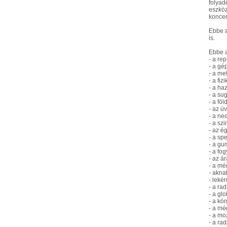
folyad
eszköz
koncen
Ebbe a
is.
Ebbe a
- a re
- a gé
- a me
- a fi
- a ha
- a su
- a fö
- az ü
- a ne
- a sz
- az é
- a sp
- a gu
- a fog
- az á
- a mé
- akna
- leké
- a ra
- a gl
- a kö
- a mé
- a mo
- a ra