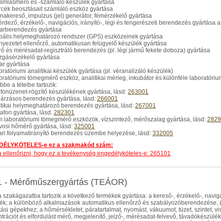
ramlásmérő és -számláló készülék gyártása
rcék beosztásait számláló eszköz gyártása
knakereső, impulzus (jel) generátor, fémérzékelő gyártása
kérdező, érzékelő-, navigációs, irányító-, légi és tengerészeti berendezés gyártása 
darberendezés gyártása
obális helymeghatározó rendszer (GPS) eszközeinek gyártása
rnyezetet ellenőrző, automatikusan felügyelő készülék gyártása
rő és mérésadat-regisztráló berendezés (pl. légi jármű fekete doboza) gyártása
zgásérzékelő gyártása
dar gyártása
boratóriumi analitikai készülék gyártása (pl. véranalizáló készülék)
boratóriumi tömegmérő eszköz, analitikai mérleg, inkubátor és különféle laboratóri
be a tételbe tartozik:
lefonüzenet-rögzítő készülékének gyártása, lásd:
263001
gárzásos berendezés gyártása, lásd:
266001
ptikai helymeghatározó berendezés gyártása, lásd:
267001
ktafon gyártása, lásd:
282301
m laboratóriumi tömegmérő eszközök, vízszintező, mérőszalag gyártása, lásd:
2829
rvosi hőmérő gyártása, lásd:
325001
pari folyamatirányító berendezés üzembe helyezése, lásd:
332005
ÉLYKÖTELES-e ez a szakmakód szám:
dja ellenőrizni, hogy ez a tevékenység engedélyköteles-e: 265101
1 - Mérőműszergyártás (TEÁOR)
 szakágazatba tartozik a következő termékek gyártása: a kereső-, érzékelő-, navigác
ék; a különböző alkalmazások automatikus ellenőrző és szabályozóberendezése, (p
tási gépekhez; a hőmérsékletet, páratartalmat, nyomást, vákuumot, tüzet, szintet, vis
trációt és elfordulást mérő, megjelenítő, jelző-, mérésadat-felvevő, távadókészülék