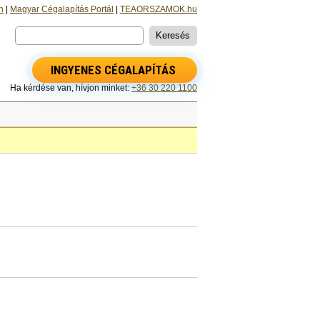
n
|
Magyar Cégalapítás Portál
|
TEAORSZAMOK.hu
INGYENES CÉGALAPÍTÁS
Ha kérdése van, hívjon minket:
+36 30 220 1100