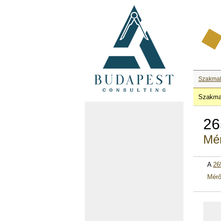
Szakma
Szakma
26
Mé
A
26
Mérő