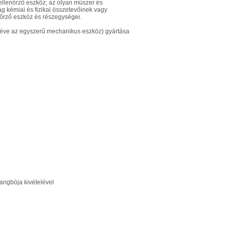
ellenőrző eszköz; az olyan műszer és
ag kémiai és fizikai összetevőinek vagy
nőrző eszköz és részegységei.
ivéve az egyszerű mechanikus eszköz) gyártása
hangbója kivételével