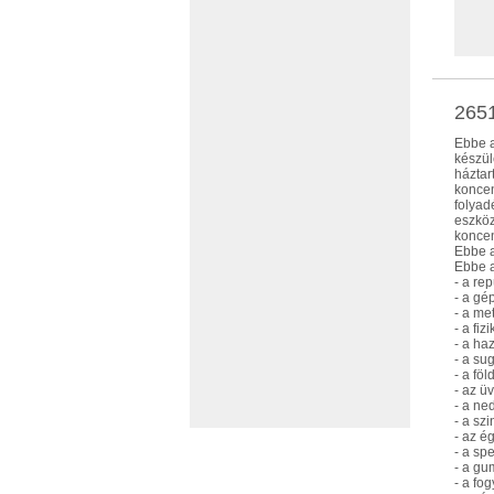
265
Ebbe a
készül
háztar
koncen
folyad
eszköz
koncen
Ebbe a
Ebbe a
- a re
- a gé
- a me
- a fi
- a ha
- a su
- a fö
- az ü
- a ne
- a sz
- az é
- a sp
- a gu
- a fog