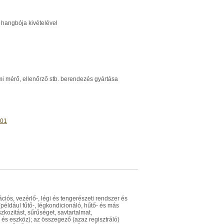
a hangbója kivételével
umi mérő, ellenőrző stb. berendezés gyártása
01
iós, vezérlő-, légi és tengerészeti rendszer és
éldául fűtő-, légkondicionáló, hűtő- és más
zkozitást, sűrűséget, savtartalmat,
 és eszköz); az összegező (azaz regisztráló)