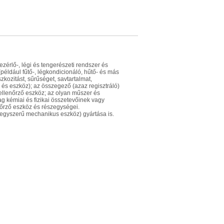
ezérlő-, légi és tengerészeti rendszer és
éldául fűtő-, légkondicionáló, hűtő- és más
zkozitást, sűrűséget, savtartalmat,
 és eszköz); az összegező (azaz regisztráló)
ellenőrző eszköz; az olyan műszer és
ag kémiai és fizikai összetevőinek vagy
nőrző eszköz és részegységei.
z egyszerű mechanikus eszköz) gyártása is.