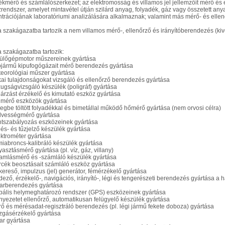
ékmérő és számlálószerkezet; az elektromosság és villamos jel jellemzőit mérő és 
rendszer, amelyet mintavétel útján szilárd anyag, folyadék, gáz vagy összetett any
trációjának laboratóriumi analizálására alkalmaznak; valamint más mérő- és elle
 szakágazatba tartozik a nem villamos mérő-, ellenőrző és irányítóberendezés (k
 szakágazatba tartozik:
pülőgépmotor műszereinek gyártása
pjármű kipufogógázait mérő berendezés gyártása
teorológiai műszer gyártása
zikai tulajdonságokat vizsgáló és ellenőrző berendezés gyártása
zugságvizsgáló készülék (poligráf) gyártása
gárzást érzékelő és kimutató eszköz gyártása
ldmérő eszközök gyártása
vegbe töltött folyadékkal és bimetállal működő hőmérő gyártása (nem orvosi célra)
dvességmérő gyártása
intszabályozás eszközeinek gyártása
gés- és tűzjelző készülék gyártása
ektrométer gyártása
miabroncs-kalibráló készülék gyártása
yasztásmérő gyártása (pl. víz, gáz, villany)
ramlásmérő és -számláló készülék gyártása
rcék beosztásait számláló eszköz gyártása
kereső, impulzus (jel) generátor, fémérzékelő gyártása
rdező, érzékelő-, navigációs, irányító-, légi és tengerészeti berendezés gyártása a 
darberendezés gyártása
obális helymeghatározó rendszer (GPS) eszközeinek gyártása
rnyezetet ellenőrző, automatikusan felügyelő készülék gyártása
rő és mérésadat-regisztráló berendezés (pl. légi jármű fekete doboza) gyártása
zgásérzékelő gyártása
dar gyártása