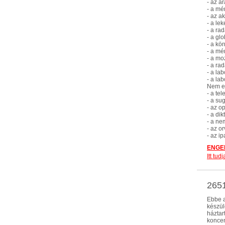
- az á
- a mé
- az a
- a le
- a ra
- a gl
- a kö
- a mé
- a mo
- a ra
- a la
- a la
Nem eb
- a te
- a su
- az o
- a di
- a ne
- az o
- az i
ENGED
Itt tu
265
Ebbe a
készül
háztar
koncen