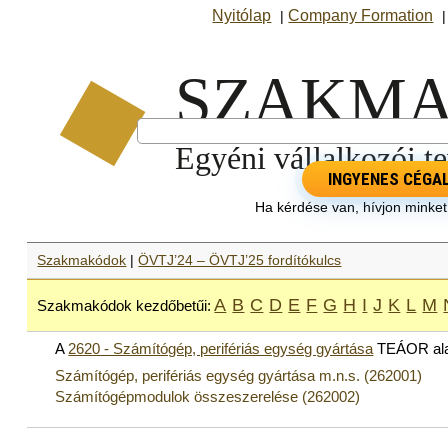
Nyitólap
Company Formation
|
INGYENES CÉGA
Ha kérdése van, hívjon minke
Szakmakódok
|
ÖVTJ’24 – ÖVTJ’25 fordítókulcs
A
B
C
D
E
F
G
H
I
J
K
L
M
Szakmakódok kezdőbetűi:
A
2620 - Számítógép, perifériás egység gyártása
TEÁOR ala
Számítógép, perifériás egység gyártása m.n.s. (262001)
Számítógépmodulok összeszerelése (262002)