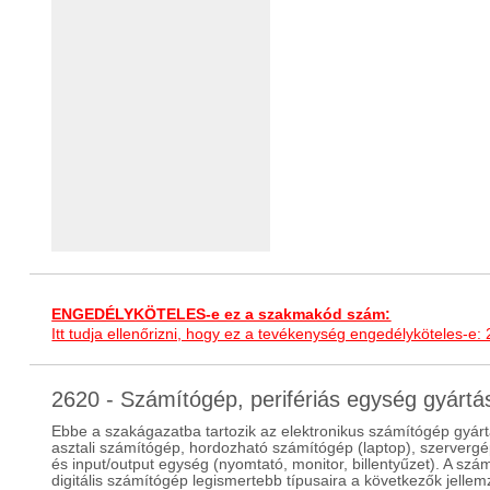
ENGEDÉLYKÖTELES-e ez a szakmakód szám:
Itt tudja ellenőrizni, hogy ez a tevékenység engedélyköteles-e:
2620 - Számítógép, perifériás egység gyárt
Ebbe a szakágazatba tartozik az elektronikus számítógép gyár
asztali számítógép, hordozható számítógép (laptop), szervergép
és input/output egység (nyomtató, monitor, billentyűzet). A szá
digitális számítógép legismertebb típusaira a következők jellem