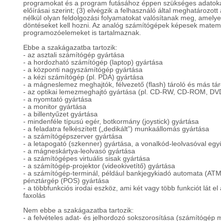
programokat és a program futásához éppen szükséges adatoka
előírásai szerint; (3) elvégzik a felhasználó által meghatározot
nélkül olyan feldolgozási folyamatokat valósítanak meg, amely
döntéseket kell hozni. Az analóg számítógépek képesek matema
programozóelemeket is tartalmaznak.
Ebbe a szakágazatba tartozik:
- az asztali számítógép gyártása
- a hordozható számítógép (laptop) gyártása
- a központi nagyszámítógép gyártása
- a kézi számítógép (pl. PDA) gyártása
- a mágneslemez meghajtók, félvezető (flash) tároló és más tá
- az optikai lemezmeghajtó gyártása (pl. CD-RW, CD-ROM, 
- a nyomtató gyártása
- a monitor gyártása
- a billentyűzet gyártása
- mindenféle típusú egér, botkormány (joystick) gyártása
- a feladatra felkészített („dedikált”) munkaállomás gyártása
- a számítógépszerver gyártása
- a letapogató (szkenner) gyártása, a vonalkód-leolvasóval egy
- a mágneskártya-leolvasó gyártása
- a számítógépes virtuális sisak gyártása
- a számítógép-projektor (videokivetítő) gyártása
- a számítógép-terminál, például bankjegykiadó automata (AT
pénztárgép (POS) gyártása
- a többfunkciós irodai eszköz, ami két vagy több funkciót lát 
faxolás
Nem ebbe a szakágazatba tartozik:
- a felvételes adat- és jelhordozó sokszorosítása (számítógép m