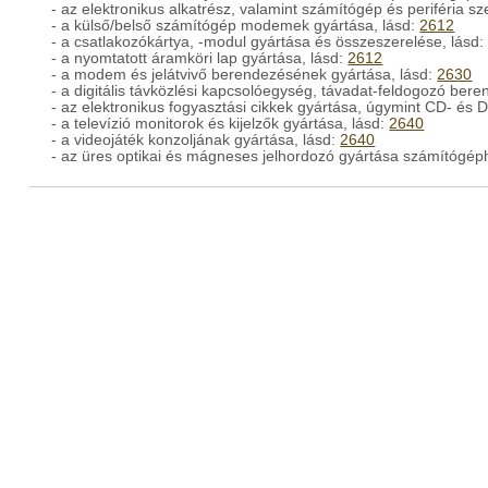
- az elektronikus alkatrész, valamint számítógép és periféria sz
- a külső/belső számítógép modemek gyártása, lásd:
2612
- a csatlakozókártya, -modul gyártása és összeszerelése, lásd
- a nyomtatott áramköri lap gyártása, lásd:
2612
- a modem és jelátvivő berendezésének gyártása, lásd:
2630
- a digitális távközlési kapcsolóegység, távadat-feldogozó beren
- az elektronikus fogyasztási cikkek gyártása, úgymint CD- és D
- a televízió monitorok és kijelzők gyártása, lásd:
2640
- a videojáték konzoljának gyártása, lásd:
2640
- az üres optikai és mágneses jelhordozó gyártása számítógé