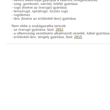
- bevont elektródák gyártása a villamos ívhegesztéshez
- szeg, gombostű, varrótű, kötőtű gyártása
- rugó (kivéve az órarugó) gyártása:
- lemezrugó, spirálrugó, torziós rugó
- rugólemez
- lánc (kivéve az erőátviteli lánc) gyártása
Nem ebbe a szakágazatba tartozik:
- az órarugó gyártása, lásd:
2652
- a villamosság vezetésére alkalmazott vezeték, kábel gyártása
- erőátviteli lánc, tengely gyártása, lásd:
2815