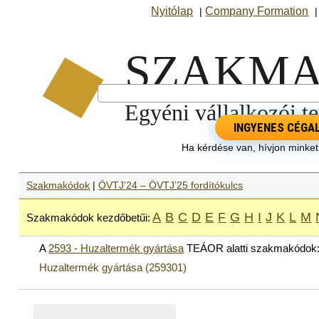
Nyitólap
Company Formation
|
INGYENES CÉGA
Ha kérdése van, hívjon minke
Szakmakódok
|
ÖVTJ’24 – ÖVTJ’25 fordítókulcs
A
B
C
D
E
F
G
H
I
J
K
L
M
Szakmakódok kezdőbetűi:
A
2593 - Huzaltermék gyártása
TEÁOR alatti szakmakódok
Huzaltermék gyártása (259301)