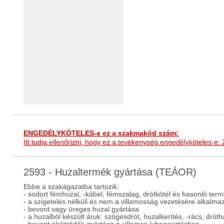
ENGEDÉLYKÖTELES-e ez a szakmakód szám:
Itt tudja ellenőrizni, hogy ez a tevékenység engedélyköteles-e:
2593 - Huzaltermék gyártása (TEÁOR)
Ebbe a szakágazatba tartozik:
- sodort fémhuzal, -kábel, fémszalag, drótkötél és hasonló ter
- a szigetelés nélküli és nem a villamosság vezetésére alkalmaz
- bevont vagy üreges huzal gyártása
- a huzalból készült áruk: szögesdrót, huzalkerítés, -rács, drót