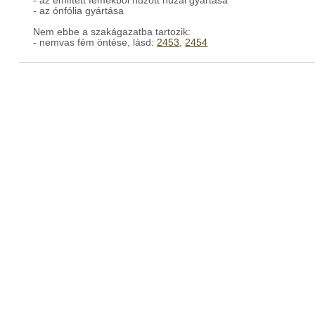
- az említett fémekből húzott huzal gyártása
- az ónfólia gyártása
Nem ebbe a szakágazatba tartozik:
- nemvas fém öntése, lásd:
2453
,
2454