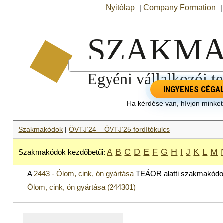
Nyitólap
Company Formation
|
INGYENES CÉGA
Ha kérdése van, hívjon minke
Szakmakódok
|
ÖVTJ’24 – ÖVTJ’25 fordítókulcs
A
B
C
D
E
F
G
H
I
J
K
L
M
Szakmakódok kezdőbetűi:
A
2443 - Ólom, cink, ón gyártása
TEÁOR alatti szakmakódo
Ólom, cink, ón gyártása (244301)