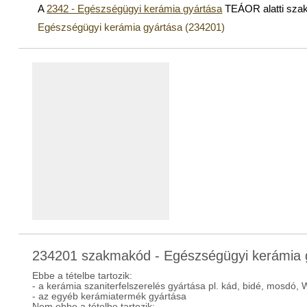
A
2342 - Egészségügyi kerámia gyártása
TEÁOR alatti sza
Egészségügyi kerámia gyártása (234201)
234201 szakmakód - Egészségügyi kerámia 
Ebbe a tételbe tartozik:
- a kerámia szaniterfelszerelés gyártása pl. kád, bidé, mosdó, 
- az egyéb kerámiatermék gyártása
Nem ebbe a tételbe tartozik: