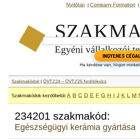
Nyitólap
Company Formation
|
INGYENES CÉGA
Ha kérdése van, hívjon minke
Szakmakódok
|
ÖVTJ’24 – ÖVTJ’25 fordítókulcs
A
B
C
D
E
F
G
H
I
J
K
L
M
Szakmakódok kezdőbetűi:
234201 szakmakód:
Egészségügyi kerámia gyártása