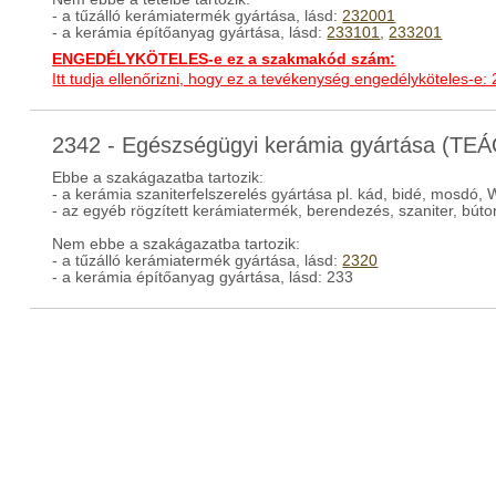
- a tűzálló kerámiatermék gyártása, lásd:
232001
- a kerámia építőanyag gyártása, lásd:
233101
,
233201
ENGEDÉLYKÖTELES-e ez a szakmakód szám:
Itt tudja ellenőrizni, hogy ez a tevékenység engedélyköteles-e:
2342 - Egészségügyi kerámia gyártása (TE
Ebbe a szakágazatba tartozik:
- a kerámia szaniterfelszerelés gyártása pl. kád, bidé, mosdó, 
- az egyéb rögzített kerámiatermék, berendezés, szaniter, búto
Nem ebbe a szakágazatba tartozik:
- a tűzálló kerámiatermék gyártása, lásd:
2320
- a kerámia építőanyag gyártása, lásd: 233