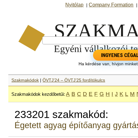
Nyitólap
Company Formation
|
INGYENES CÉGA
Ha kérdése van, hívjon minke
Szakmakódok
|
ÖVTJ’24 – ÖVTJ’25 fordítókulcs
A
B
C
D
E
F
G
H
I
J
K
L
M
Szakmakódok kezdőbetűi:
233201 szakmakód:
Égetett agyag építőanyag gyártá