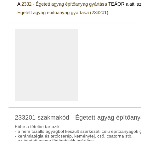
A
2332 - Égetett agyag építőanyag gyártása
TEÁOR alatti s
Égetett agyag építőanyag gyártása (233201)
233201 szakmakód - Égetett agyag építőany
Ebbe a tételbe tartozik:
- a nem tűzálló agyagból készült szerkezeti célú építőanyagok 
- kerámiatégla és tetőcserép, kéményfej, cső, csatorna stb.
- az égetett agyag födémblokk gyártása