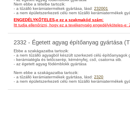
Nem ebbe a tételbe tartozik:
- a tűzálló kerámiatermékek gyártása, lásd:
232001
- a nem épületszerkezeti célú nem tűzálló kerámiatermékek gyá
ENGEDÉLYKÖTELES-e ez a szakmakód szám:
Itt tudja ellenőrizni, hogy ez a tevékenység engedélyköteles-e:
2332 - Égetett agyag építőanyag gyártása 
Ebbe a szakágazatba tartozik:
- a nem tűzálló agyagból készült szerkezeti célú építőanyagok 
- kerámiatégla és tetőcserép, kéményfej, cső, csatorna stb.
- az égetett agyag födémblokk gyártása
Nem ebbe a szakágazatba tartozik:
- a tűzálló kerámiatermékek gyártása, lásd:
2320
- a nem épületszerkezeti célú nem tűzálló kerámiatermékek gyá