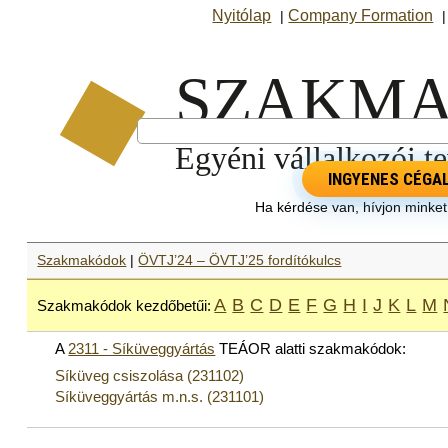
Nyitólap
Company Formation
|
INGYENES CÉGA
Ha kérdése van, hívjon minke
Szakmakódok
|
ÖVTJ’24 – ÖVTJ’25 fordítókulcs
A
B
C
D
E
F
G
H
I
J
K
L
M
Szakmakódok kezdőbetűi:
A
2311 - Síküveggyártás
TEÁOR alatti szakmakódok:
Síküveg csiszolása (231102)
Síküveggyártás m.n.s. (231101)