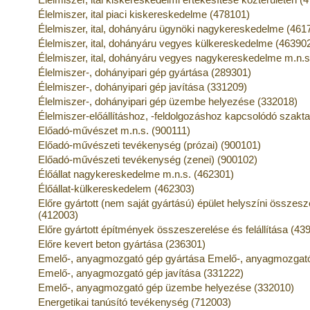
Élelmiszer, ital piaci kiskereskedelme (478101)
Élelmiszer, ital, dohányáru ügynöki nagykereskedelme (461
Élelmiszer, ital, dohányáru vegyes külkereskedelme (46390
Élelmiszer, ital, dohányáru vegyes nagykereskedelme m.n.s
Élelmiszer-, dohányipari gép gyártása (289301)
Élelmiszer-, dohányipari gép javítása (331209)
Élelmiszer-, dohányipari gép üzembe helyezése (332018)
Élelmiszer-előállításhoz, -feldolgozáshoz kapcsolódó szak
Előadó-művészet m.n.s. (900111)
Előadó-művészeti tevékenység (prózai) (900101)
Előadó-művészeti tevékenység (zenei) (900102)
Élőállat nagykereskedelme m.n.s. (462301)
Élőállat-külkereskedelem (462303)
Előre gyártott (nem saját gyártású) épület helyszíni összesze
(412003)
Előre gyártott építmények összeszerelése és felállítása (43
Előre kevert beton gyártása (236301)
Emelő-, anyagmozgató gép gyártása Emelő-, anyagmozgató
Emelő-, anyagmozgató gép javítása (331222)
Emelő-, anyagmozgató gép üzembe helyezése (332010)
Energetikai tanúsító tevékenység (712003)