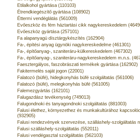
Etilalkohol gyártása (110103)
Étrendkiegészítő gyártása (108902)
Éttermi vendéglátás (561009)
Evőeszköz és fém háztartási cikk nagykereskedelem (4649
Evőeszköz gyártása (257101)
Fa alapanyagú dísztárgykészítés (162904)
Fa-, építési anyag ügynöki nagykereskedelme (461301)
Fa-, építőanyag-, szaniteráru-külkereskedelem (467302)
Fa-, építőanyag-, szaniteráru-nagykereskedelem m.n.s. (46
Faesztergályos, faszobrászati termékek gyártása (162902)
Fakitermelés saját jogon (22001)
Falatozó (büfé), hidegkonyhás büfé szolgáltatás (561006)
Falatozó (büfé), melegkonyhás büfé (561005)
Falemezgyártás (162101)
Falugazdász tevékenység (749013)
Falugondnoki és tanyagondnoki szolgáltatás (881003)
Falusi élethez, környezethez és munkakultúrához kapcso
(932905)
Falusi rendezvények szervezése, szálláshely-szolgáltatás n
Falusi szálláshely-szolgáltatás (552011)
Falusi vendégasztal szolgáltatás (562103)