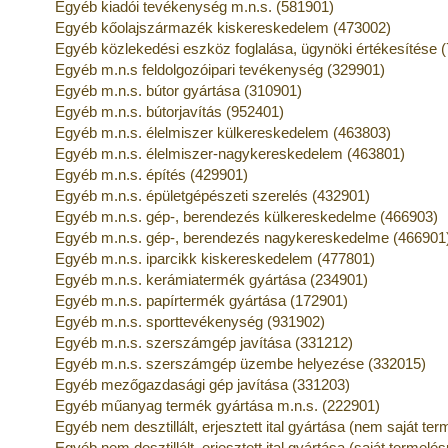
Egyéb kiadói tevékenység m.n.s. (581901)
Egyéb kőolajszármazék kiskereskedelem (473002)
Egyéb közlekedési eszköz foglalása, ügynöki értékesítése 
Egyéb m.n.s feldolgozóipari tevékenység (329901)
Egyéb m.n.s. bútor gyártása (310901)
Egyéb m.n.s. bútorjavítás (952401)
Egyéb m.n.s. élelmiszer külkereskedelem (463803)
Egyéb m.n.s. élelmiszer-nagykereskedelem (463801)
Egyéb m.n.s. építés (429901)
Egyéb m.n.s. épületgépészeti szerelés (432901)
Egyéb m.n.s. gép-, berendezés külkereskedelme (466903)
Egyéb m.n.s. gép-, berendezés nagykereskedelme (466901
Egyéb m.n.s. iparcikk kiskereskedelem (477801)
Egyéb m.n.s. kerámiatermék gyártása (234901)
Egyéb m.n.s. papírtermék gyártása (172901)
Egyéb m.n.s. sporttevékenység (931902)
Egyéb m.n.s. szerszámgép javítása (331212)
Egyéb m.n.s. szerszámgép üzembe helyezése (332015)
Egyéb mezőgazdasági gép javítása (331203)
Egyéb műanyag termék gyártása m.n.s. (222901)
Egyéb nem desztillált, erjesztett ital gyártása (nem saját t
Egyéb nem desztillált, erjesztett ital gyártása (saját termel