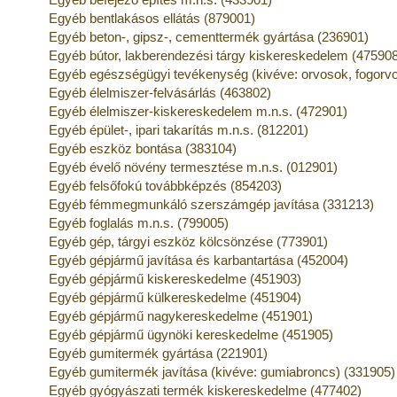
Egyéb bentlakásos ellátás (879001)
Egyéb beton-, gipsz-, cementtermék gyártása (236901)
Egyéb bútor, lakberendezési tárgy kiskereskedelem (47590
Egyéb egészségügyi tevékenység (kivéve: orvosok, fogorv
Egyéb élelmiszer-felvásárlás (463802)
Egyéb élelmiszer-kiskereskedelem m.n.s. (472901)
Egyéb épület-, ipari takarítás m.n.s. (812201)
Egyéb eszköz bontása (383104)
Egyéb évelő növény termesztése m.n.s. (012901)
Egyéb felsőfokú továbbképzés (854203)
Egyéb fémmegmunkáló szerszámgép javítása (331213)
Egyéb foglalás m.n.s. (799005)
Egyéb gép, tárgyi eszköz kölcsönzése (773901)
Egyéb gépjármű javítása és karbantartása (452004)
Egyéb gépjármű kiskereskedelme (451903)
Egyéb gépjármű külkereskedelme (451904)
Egyéb gépjármű nagykereskedelme (451901)
Egyéb gépjármű ügynöki kereskedelme (451905)
Egyéb gumitermék gyártása (221901)
Egyéb gumitermék javítása (kivéve: gumiabroncs) (331905)
Egyéb gyógyászati termék kiskereskedelme (477402)