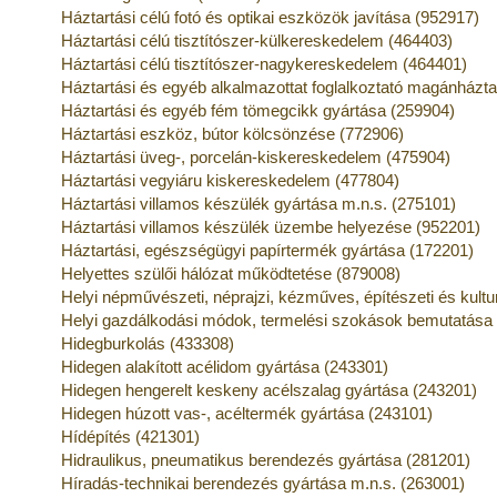
Háztartási célú fotó és optikai eszközök javítása (952917)
Háztartási célú tisztítószer-külkereskedelem (464403)
Háztartási célú tisztítószer-nagykereskedelem (464401)
Háztartási és egyéb alkalmazottat foglalkoztató magánház
Háztartási és egyéb fém tömegcikk gyártása (259904)
Háztartási eszköz, bútor kölcsönzése (772906)
Háztartási üveg-, porcelán-kiskereskedelem (475904)
Háztartási vegyiáru kiskereskedelem (477804)
Háztartási villamos készülék gyártása m.n.s. (275101)
Háztartási villamos készülék üzembe helyezése (952201)
Háztartási, egészségügyi papírtermék gyártása (172201)
Helyettes szülői hálózat működtetése (879008)
Helyi népművészeti, néprajzi, kézműves, építészeti és kult
Helyi gazdálkodási módok, termelési szokások bemutatása
Hidegburkolás (433308)
Hidegen alakított acélidom gyártása (243301)
Hidegen hengerelt keskeny acélszalag gyártása (243201)
Hidegen húzott vas-, acéltermék gyártása (243101)
Hídépítés (421301)
Hidraulikus, pneumatikus berendezés gyártása (281201)
Híradás-technikai berendezés gyártása m.n.s. (263001)