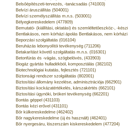
Belsőépítészeti-tervezés, -tanácsadás (741003)
Belvízi áruszállítás (504001)
Belvízi személyszállítás m.n.s. (503001)
Bélyegkereskedelem (477809)
Bemutató- (kiállítási, oktatási) és szemléltetőeszköz-, -kés
Bentlakásos, nem kórházi ápolás Bentlakásos, nem kórházi
Beporzási szolgáltatás (016104)
Beruházás lebonyolítói tevékenység (711206)
Betakarítást követő szolgáltatás m.n.s. (016301)
Betonfúrás és -vágás, szögbelövés, (433903)
Biogáz gyártás hulladékból, komposztálás (382102)
Biotechnológiai kutatás, fejlesztés (721101)
Biztonsági rendszer szolgáltatás (802001)
Biztosítási állomány kezelése, adminisztrációja (662901)
Biztosítási kockázatértékelés, kárszakértés (662101)
Biztosítási ügynöki, brókeri tevékenység (662201)
Bontás géppel (431103)
Bontás kézi erővel (431101)
Bőr külkereskedelme (462402)
Bőr nagykereskedelme (új és használt) (462401)
Bőr nyergesáru, lószerszám kiskereskedelem (477204)