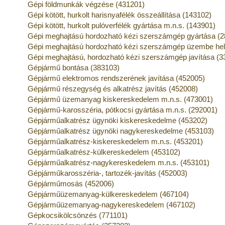
Gépi földmunkák végzése (431201)
Gépi kötött, hurkolt harisnyafélék összeállítása (143102)
Gépi kötött, hurkolt pulóverfélék gyártása m.n.s. (143901)
Gépi meghajtású hordozható kézi szerszámgép gyártása (
Gépi meghajtású hordozható kézi szerszámgép üzembe he
Gépi meghajtású, hordozható kézi szerszámgép javítása (3
Gépjármű bontása (383103)
Gépjármű elektromos rendszerének javítása (452005)
Gépjármű részegység és alkatrész javítás (452008)
Gépjármű üzemanyag kiskereskedelem m.n.s. (473001)
Gépjármű-karosszéria, pótkocsi gyártása m.n.s. (292001)
Gépjárműalkatrész ügynöki kiskereskedelme (453202)
Gépjárműalkatrész ügynöki nagykereskedelme (453103)
Gépjárműalkatrész-kiskereskedelem m.n.s. (453201)
Gépjárműalkatrész-külkereskedelem (453102)
Gépjárműalkatrész-nagykereskedelem m.n.s. (453101)
Gépjárműkarosszéria-, tartozék-javítás (452003)
Gépjárműmosás (452006)
Gépjárműüzemanyag-külkereskedelem (467104)
Gépjárműüzemanyag-nagykereskedelem (467102)
Gépkocsikölcsönzés (771101)