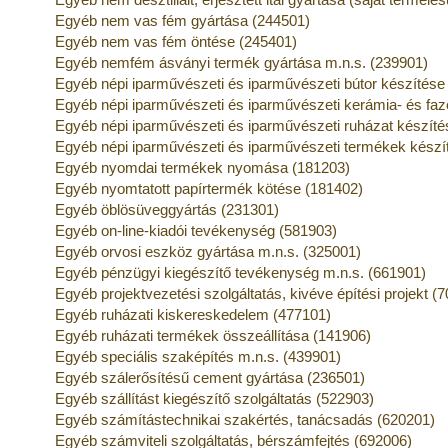
Egyéb nem vas fém gyártása (244501)
Egyéb nem vas fém öntése (245401)
Egyéb nemfém ásványi termék gyártása m.n.s. (239901)
Egyéb népi iparművészeti és iparművészeti bútor készítése
Egyéb népi iparművészeti és iparművészeti kerámia- és fa
Egyéb népi iparművészeti és iparművészeti ruházat készíté
Egyéb népi iparművészeti és iparművészeti termékek készí
Egyéb nyomdai termékek nyomása (181203)
Egyéb nyomtatott papírtermék kötése (181402)
Egyéb öblösüveggyártás (231301)
Egyéb on-line-kiadói tevékenység (581903)
Egyéb orvosi eszköz gyártása m.n.s. (325001)
Egyéb pénzügyi kiegészítő tevékenység m.n.s. (661901)
Egyéb projektvezetési szolgáltatás, kivéve építési projekt (
Egyéb ruházati kiskereskedelem (477101)
Egyéb ruházati termékek összeállítása (141906)
Egyéb speciális szaképítés m.n.s. (439901)
Egyéb szálerősítésű cement gyártása (236501)
Egyéb szállítást kiegészítő szolgáltatás (522903)
Egyéb számítástechnikai szakértés, tanácsadás (620201)
Egyéb számviteli szolgáltatás, bérszámfejtés (692006)