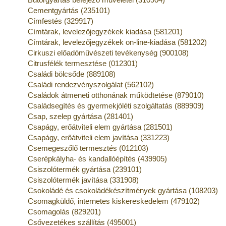
Cementgyártás (235101)
Címfestés (329917)
Címtárak, levelezőjegyzékek kiadása (581201)
Címtárak, levelezőjegyzékek on-line-kiadása (581202)
Cirkuszi előadóművészeti tevékenység (900108)
Citrusfélék termesztése (012301)
Családi bölcsőde (889108)
Családi rendezvényszolgálat (562102)
Családok átmeneti otthonának működtetése (879010)
Családsegítés és gyermekjóléti szolgáltatás (889909)
Csap, szelep gyártása (281401)
Csapágy, erőátviteli elem gyártása (281501)
Csapágy, erőátviteli elem javítása (331223)
Csemegeszőlő termesztés (012103)
Cserépkályha- és kandallóépítés (439905)
Csiszolótermék gyártása (239101)
Csiszolótermék javítása (331908)
Csokoládé és csokoládékészítmények gyártása (108203)
Csomagküldő, internetes kiskereskedelem (479102)
Csomagolás (829201)
Csővezetékes szállítás (495001)