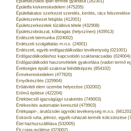
Épületasztalos-ipari termék gyártása (162301)
Épületfa kiskereskedelem (475205)
Épületlakatos szerkezet szerelés, kerítés, rács felszerelés
Épületszerkezet felújítás (412001)
Épületszerkezetek tűzállóvá tétele (432908)
Épületszobrászat, kőfaragás (helyszínen) (439913)
Erdészeti bérmunka (024002)
Erdészeti szolgáltatás m.n.s. (24001)
Erdészeti, egyéb erdőgazdálkodási tevékenység (021001)
Erdőgazdálkodáshoz kapcsolódó szaktanácsadás (024004)
Erdőgazdálkodói haszonvételek gyakorlása (vadon termő eg
Érettségire épülő szakmai felnőttképzés (854102)
Érmekereskedelem (477820)
Ernyőkészítés (329904)
Erőátviteli elem üzembe helyezése (332002)
Erőmű építése (422204)
Értékbecslő igazságügyi szakértés (749003)
Értékesítés automatán keresztül (479903)
Értékpapír-, árutőzsdei ügynöki tevékenység m.n.s. (661201
Esküvői ruha, jelmez, egyéb ruházati termék kölcsönzése (
Étel házhozszállítása (532005)
Éti csiga gyűjtése (023002)