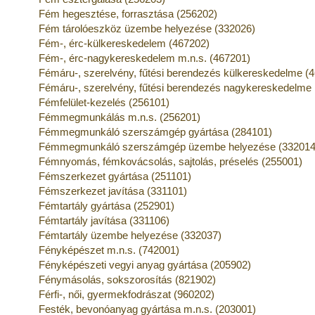
Fém hegesztése, forrasztása (256202)
Fém tárolóeszköz üzembe helyezése (332026)
Fém-, érc-külkereskedelem (467202)
Fém-, érc-nagykereskedelem m.n.s. (467201)
Fémáru-, szerelvény, fűtési berendezés külkereskedelme (
Fémáru-, szerelvény, fűtési berendezés nagykereskedelme 
Fémfelület-kezelés (256101)
Fémmegmunkálás m.n.s. (256201)
Fémmegmunkáló szerszámgép gyártása (284101)
Fémmegmunkáló szerszámgép üzembe helyezése (332014
Fémnyomás, fémkovácsolás, sajtolás, préselés (255001)
Fémszerkezet gyártása (251101)
Fémszerkezet javítása (331101)
Fémtartály gyártása (252901)
Fémtartály javítása (331106)
Fémtartály üzembe helyezése (332037)
Fényképészet m.n.s. (742001)
Fényképészeti vegyi anyag gyártása (205902)
Fénymásolás, sokszorosítás (821902)
Férfi-, női, gyermekfodrászat (960202)
Festék, bevonóanyag gyártása m.n.s. (203001)