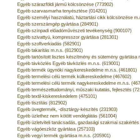
Egyéb szárazföldi jármű kölcsönzése (773902)
Egyéb szarvasmarha tenyésztése (014201)
Egyéb személyi használatú, háztartási cikk kölcsönzése m.
Egyéb szerszámgép gyártása (284901)
Egyéb színpadi előadóművészeti tevékenység (900107)
Egyéb szivattyú, kompresszor gyártása (281301)
Egyéb szoftverkiadás (582901)
Egyéb takarítás m.n.s. (812901)
Egyéb tartósított lisztes készítmény és sütemény gyártása 
Egyéb távközlés Egyéb távközlés m.n.s. (619001)
Egyéb termék ügynöki nagykereskedelme m.n.s. (461801)
Egyéb termelési célú termék külkereskedelme (467602)
Egyéb termelési célú termék nagykereskedelme m.n.s. (46
Egyéb természettudományi, műszaki kutatás, fejlesztés (7
Egyéb textil-kiskereskedelem (475101)
Egyéb tisztítás (812902)
Egyéb üvegtermék, -dísztárgy-készítés (231903)
Egyéb üzlethez nem kötött vendéglátás (561004)
Egyéb üzletviteli tanácsadás, gazdasági szakmai szakértés
Egyéb vágóeszköz gyártása (257103)
Egyéb vegyi termék gyártása m.n.s. (205901)