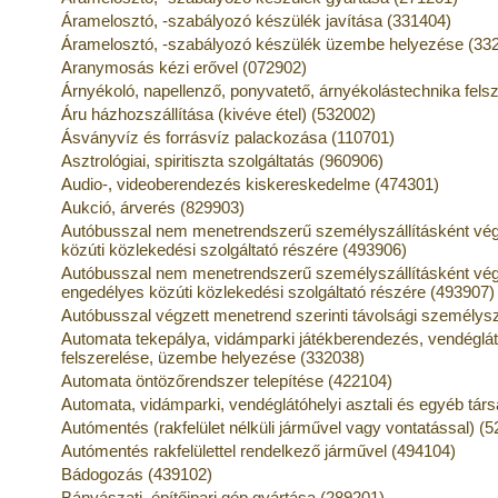
Áramelosztó, -szabályozó készülék javítása (331404)
Áramelosztó, -szabályozó készülék üzembe helyezése (33
Aranymosás kézi erővel (072902)
Árnyékoló, napellenző, ponyvatető, árnyékolástechnika felsz
Áru házhozszállítása (kivéve étel) (532002)
Ásványvíz és forrásvíz palackozása (110701)
Asztrológiai, spiritiszta szolgáltatás (960906)
Audio-, videoberendezés kiskereskedelme (474301)
Aukció, árverés (829903)
Autóbusszal nem menetrendszerű személyszállításként végz
közúti közlekedési szolgáltató részére (493906)
Autóbusszal nem menetrendszerű személyszállításként vég
engedélyes közúti közlekedési szolgáltató részére (493907)
Autóbusszal végzett menetrend szerinti távolsági személysz
Automata tekepálya, vidámparki játékberendezés, vendéglátó
felszerelése, üzembe helyezése (332038)
Automata öntözőrendszer telepítése (422104)
Automata, vidámparki, vendéglátóhelyi asztali és egyéb társ
Autómentés (rakfelület nélküli járművel vagy vontatással) (
Autómentés rakfelülettel rendelkező járművel (494104)
Bádogozás (439102)
Bányászati, építőipari gép gyártása (289201)