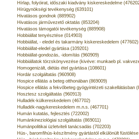
Hírlap, folyóirat, időszaki kiadvány kiskereskedelme (47620
Hírügynökségi tevékenység (639101)
Hivatásos gondnok (889902)
Hivatásos járművezető oktatás (853204)
Hivatásos támogatói tevékenység (889908)
Hobbiállat tenyésztése (014903)
Hobbiállat, - eledel és takarmány kiskereskedelem (477602)
Hobbiállat-eledel gyártása (109201)
Hobbiállat-gondozás, -idomítás (960909)
Hobbiállatok törzskönyvezése (kivéve: munkaeb pl. vakveze
Homogenizált, diétás étel gyártása (108601)
Hordár szolgáltatás (960908)
Hospice ellátás a beteg otthonában (869009)
Hospice ellátás a fekvőbeteg gyógyintézeti szakellátásban 
Hosztesz szolgáltatás (960913)
Hulladék-külkereskedelem (467702)
Hulladék-nagykereskedelem m.n.s. (467701)
Humán kutatás, fejlesztés (722002)
Humánkineziológiai szolgáltatás (869011)
Humánpolitikai üzletviteli tanácsadás (702203)
Hús-, baromfihús-készítmény gyártástól elkülönült füstölés