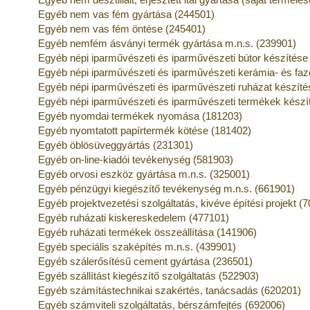
Egyéb nem vas fém gyártása (244501)
Egyéb nem vas fém öntése (245401)
Egyéb nemfém ásványi termék gyártása m.n.s. (239901)
Egyéb népi iparművészeti és iparművészeti bútor készítése
Egyéb népi iparművészeti és iparművészeti kerámia- és fa
Egyéb népi iparművészeti és iparművészeti ruházat készíté
Egyéb népi iparművészeti és iparművészeti termékek készí
Egyéb nyomdai termékek nyomása (181203)
Egyéb nyomtatott papírtermék kötése (181402)
Egyéb öblösüveggyártás (231301)
Egyéb on-line-kiadói tevékenység (581903)
Egyéb orvosi eszköz gyártása m.n.s. (325001)
Egyéb pénzügyi kiegészítő tevékenység m.n.s. (661901)
Egyéb projektvezetési szolgáltatás, kivéve építési projekt (
Egyéb ruházati kiskereskedelem (477101)
Egyéb ruházati termékek összeállítása (141906)
Egyéb speciális szaképítés m.n.s. (439901)
Egyéb szálerősítésű cement gyártása (236501)
Egyéb szállítást kiegészítő szolgáltatás (522903)
Egyéb számítástechnikai szakértés, tanácsadás (620201)
Egyéb számviteli szolgáltatás, bérszámfejtés (692006)