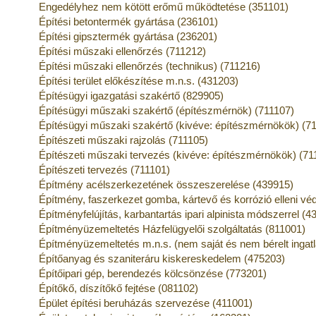
Engedélyhez nem kötött erőmű működtetése (351101)
Építési betontermék gyártása (236101)
Építési gipsztermék gyártása (236201)
Építési műszaki ellenőrzés (711212)
Építési műszaki ellenőrzés (technikus) (711216)
Építési terület előkészítése m.n.s. (431203)
Építésügyi igazgatási szakértő (829905)
Építésügyi műszaki szakértő (építészmérnök) (711107)
Építésügyi műszaki szakértő (kivéve: építészmérnökök) (7
Építészeti műszaki rajzolás (711105)
Építészeti műszaki tervezés (kivéve: építészmérnökök) (71
Építészeti tervezés (711101)
Építmény acélszerkezetének összeszerelése (439915)
Építmény, faszerkezet gomba, kártevő és korrózió elleni v
Építményfelújítás, karbantartás ipari alpinista módszerrel (4
Építményüzemeltetés Házfelügyelői szolgáltatás (811001)
Építményüzemeltetés m.n.s. (nem saját és nem bérelt ingat
Építőanyag és szaniteráru kiskereskedelem (475203)
Építőipari gép, berendezés kölcsönzése (773201)
Építőkő, díszítőkő fejtése (081102)
Épület építési beruházás szervezése (411001)