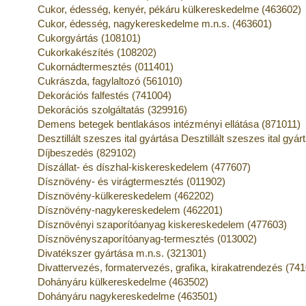
Cukor, édesség, kenyér, pékáru külkereskedelme (463602)
Cukor, édesség, nagykereskedelme m.n.s. (463601)
Cukorgyártás (108101)
Cukorkakészítés (108202)
Cukornádtermesztés (011401)
Cukrászda, fagylaltozó (561010)
Dekorációs falfestés (741004)
Dekorációs szolgáltatás (329916)
Demens betegek bentlakásos intézményi ellátása (871011)
Desztillált szeszes ital gyártása Desztillált szeszes ital gyá
Díjbeszedés (829102)
Díszállat- és díszhal-kiskereskedelem (477607)
Dísznövény- és virágtermesztés (011902)
Dísznövény-külkereskedelem (462202)
Dísznövény-nagykereskedelem (462201)
Dísznövényi szaporítóanyag kiskereskedelem (477603)
Dísznövényszaporítóanyag-termesztés (013002)
Divatékszer gyártása m.n.s. (321301)
Divattervezés, formatervezés, grafika, kirakatrendezés (74
Dohányáru külkereskedelme (463502)
Dohányáru nagykereskedelme (463501)