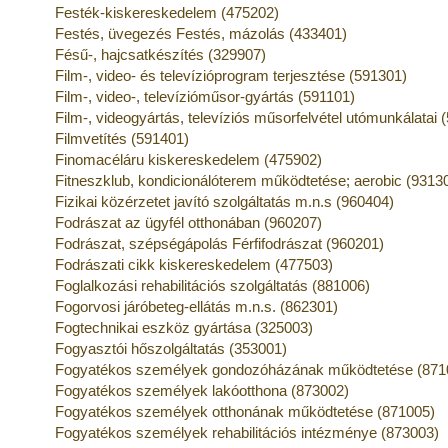
Festék-kiskereskedelem (475202)
Festés, üvegezés Festés, mázolás (433401)
Fésű-, hajcsatkészítés (329907)
Film-, video- és televízióprogram terjesztése (591301)
Film-, video-, televízióműsor-gyártás (591101)
Film-, videogyártás, televíziós műsorfelvétel utómunkálatai 
Filmvetítés (591401)
Finomacéláru kiskereskedelem (475902)
Fitneszklub, kondicionálóterem működtetése; aerobic (9313
Fizikai közérzetet javító szolgáltatás m.n.s (960404)
Fodrászat az ügyfél otthonában (960207)
Fodrászat, szépségápolás Férfifodrászat (960201)
Fodrászati cikk kiskereskedelem (477503)
Foglalkozási rehabilitációs szolgáltatás (881006)
Fogorvosi járóbeteg-ellátás m.n.s. (862301)
Fogtechnikai eszköz gyártása (325003)
Fogyasztói hőszolgáltatás (353001)
Fogyatékos személyek gondozóházának működtetése (871
Fogyatékos személyek lakóotthona (873002)
Fogyatékos személyek otthonának működtetése (871005)
Fogyatékos személyek rehabilitációs intézménye (873003)