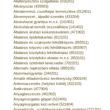
Állattenyésztési szolgáltatás (016201)
Állványozás (439903)
Almatermésű, csonthéjas termesztése (012401)
Álmennyezet-, álpadló-szerelés (433204)
Alsóruházat gyártása m.n.s. (141401)
Alsóruházati termék összeállítása (141402)
Általános áruházi kiskereskedelem (471902)
Általános épülettakarítás (812101)
Általános és szaknyelvi felnőttképzés (855911)
Általános képzési célú felnőttképzés (855907)
Általános középfokú felnőttoktatás (853102)
Általános középfokú oktatás m.n.s. (853101)
Általános üzletviteli tanácsadás (702201)
Alternatív napközbeni ellátás (889105)
Alumíniumgyártás (244201)
Amatőr előadóművész tevékenység (900104)
Antennaszerelés (helyhez kötött) (432103)
Antikvárium (477904)
Anyagbeszerzés (461902)
Anyagmozgatás géppel (522405)
Anyagmozgatás kézi erővel (522404)
Áramelosztó, -szabályozó készülék gyártása (271201)