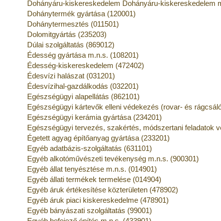
Dohányáru-kiskereskedelem Dohányáru-kiskereskedelem m
Dohánytermék gyártása (120001)
Dohánytermesztés (011501)
Dolomitgyártás (235203)
Dúlai szolgáltatás (869012)
Édesség gyártása m.n.s. (108201)
Édesség-kiskereskedelem (472402)
Édesvízi halászat (031201)
Édesvízihal-gazdálkodás (032201)
Egészségügyi alapellátás (862101)
Egészségügyi kártevők elleni védekezés (rovar- és rágcsáló
Egészségügyi kerámia gyártása (234201)
Egészségügyi tervezés, szakértés, módszertani feladatok 
Égetett agyag építőanyag gyártása (233201)
Egyéb adatbázis-szolgáltatás (631101)
Egyéb alkotóművészeti tevékenység m.n.s. (900301)
Egyéb állat tenyésztése m.n.s. (014901)
Egyéb állati termékek termelése (014904)
Egyéb áruk értékesítése közterületen (478902)
Egyéb áruk piaci kiskereskedelme (478901)
Egyéb bányászati szolgáltatás (99001)
Egyéb befejező építés m.n.s. (433901)