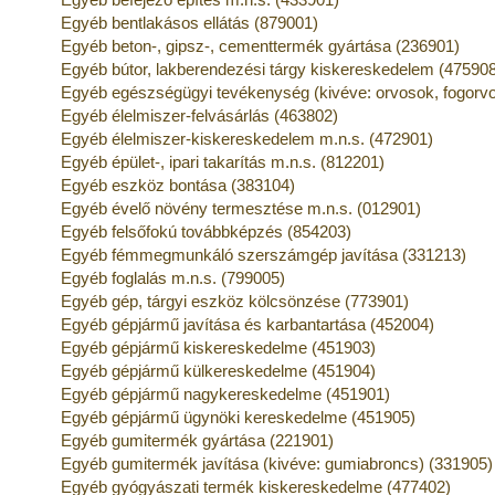
Egyéb bentlakásos ellátás (879001)
Egyéb beton-, gipsz-, cementtermék gyártása (236901)
Egyéb bútor, lakberendezési tárgy kiskereskedelem (47590
Egyéb egészségügyi tevékenység (kivéve: orvosok, fogorv
Egyéb élelmiszer-felvásárlás (463802)
Egyéb élelmiszer-kiskereskedelem m.n.s. (472901)
Egyéb épület-, ipari takarítás m.n.s. (812201)
Egyéb eszköz bontása (383104)
Egyéb évelő növény termesztése m.n.s. (012901)
Egyéb felsőfokú továbbképzés (854203)
Egyéb fémmegmunkáló szerszámgép javítása (331213)
Egyéb foglalás m.n.s. (799005)
Egyéb gép, tárgyi eszköz kölcsönzése (773901)
Egyéb gépjármű javítása és karbantartása (452004)
Egyéb gépjármű kiskereskedelme (451903)
Egyéb gépjármű külkereskedelme (451904)
Egyéb gépjármű nagykereskedelme (451901)
Egyéb gépjármű ügynöki kereskedelme (451905)
Egyéb gumitermék gyártása (221901)
Egyéb gumitermék javítása (kivéve: gumiabroncs) (331905)
Egyéb gyógyászati termék kiskereskedelme (477402)