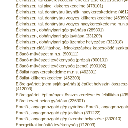
Élelmiszer, ital piaci kiskereskedelme (478101)
Élelmiszer, ital, dohányáru ügynöki nagykereskedelme (461
Élelmiszer, ital, dohányáru vegyes külkereskedelme (46390
Élelmiszer, ital, dohányáru vegyes nagykereskedelme m.n.s
Élelmiszer-, dohányipari gép gyártása (289301)
Élelmiszer-, dohányipari gép javítása (331209)
Élelmiszer-, dohányipari gép üzembe helyezése (332018)
Élelmiszer-előállításhoz, -feldolgozáshoz kapcsolódó szak
Előadó-művészet m.n.s. (900111)
Előadó-művészeti tevékenység (prózai) (900101)
Előadó-művészeti tevékenység (zenei) (900102)
Élőállat nagykereskedelme m.n.s. (462301)
Élőállat-külkereskedelem (462303)
Előre gyártott (nem saját gyártású) épület helyszíni összesze
(412003)
Előre gyártott építmények összeszerelése és felállítása (43
Előre kevert beton gyártása (236301)
Emelő-, anyagmozgató gép gyártása Emelő-, anyagmozgató
Emelő-, anyagmozgató gép javítása (331222)
Emelő-, anyagmozgató gép üzembe helyezése (332010)
Energetikai tanúsító tevékenység (712003)