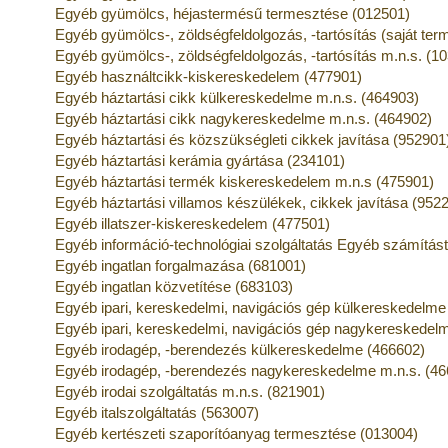
Egyéb gyümölcs, héjastermésű termesztése (012501)
Egyéb gyümölcs-, zöldségfeldolgozás, -tartósítás (saját te
Egyéb gyümölcs-, zöldségfeldolgozás, -tartósítás m.n.s. (1
Egyéb használtcikk-kiskereskedelem (477901)
Egyéb háztartási cikk külkereskedelme m.n.s. (464903)
Egyéb háztartási cikk nagykereskedelme m.n.s. (464902)
Egyéb háztartási és közszükségleti cikkek javítása (952901
Egyéb háztartási kerámia gyártása (234101)
Egyéb háztartási termék kiskereskedelem m.n.s (475901)
Egyéb háztartási villamos készülékek, cikkek javítása (952
Egyéb illatszer-kiskereskedelem (477501)
Egyéb információ-technológiai szolgáltatás Egyéb számítás
Egyéb ingatlan forgalmazása (681001)
Egyéb ingatlan közvetítése (683103)
Egyéb ipari, kereskedelmi, navigációs gép külkereskedelme
Egyéb ipari, kereskedelmi, navigációs gép nagykereskedel
Egyéb irodagép, -berendezés külkereskedelme (466602)
Egyéb irodagép, -berendezés nagykereskedelme m.n.s. (46
Egyéb irodai szolgáltatás m.n.s. (821901)
Egyéb italszolgáltatás (563007)
Egyéb kertészeti szaporítóanyag termesztése (013004)