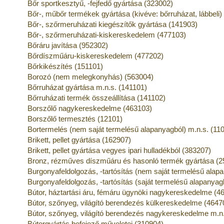
Bőr sportkesztyű, -fejfedő gyártása (323002)
Bőr-, műbőr termékek gyártása (kivéve: bőrruházat, lábbeli)
Bőr-, szőrmeruházati kiegészítők gyártása (141903)
Bőr-, szőrmeruházati-kiskereskedelem (477103)
Bőráru javítása (952302)
Bőrdíszműáru-kiskereskedelem (477202)
Bőrkikészítés (151101)
Borozó (nem melegkonyhás) (563004)
Bőrruházat gyártása m.n.s. (141101)
Bőrruházati termék összeállítása (141102)
Borszőlő nagykereskedelme (463103)
Borszőlő termesztés (12101)
Bortermelés (nem saját termelésű alapanyagból) m.n.s. (11
Brikett, pellet gyártása (162907)
Brikett, pellet gyártása vegyes ipari hulladékból (383207)
Bronz, rézműves díszműáru és hasonló termék gyártása (2
Burgonyafeldolgozás, -tartósítás (nem saját termelésű alap
Burgonyafeldolgozás, -tartósítás (saját termelésű alapanyag
Bútor, háztartási áru, fémáru ügynöki nagykereskedelme (4
Bútor, szőnyeg, világító berendezés külkereskedelme (4647
Bútor, szőnyeg, világító berendezés nagykereskedelme m.n
Bútorgyártás befejező műveletei (310904)