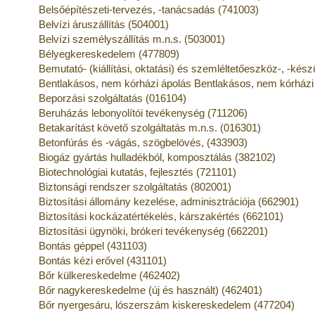
Belsőépítészeti-tervezés, -tanácsadás (741003)
Belvízi áruszállítás (504001)
Belvízi személyszállítás m.n.s. (503001)
Bélyegkereskedelem (477809)
Bemutató- (kiállítási, oktatási) és szemléltetőeszköz-, -kés
Bentlakásos, nem kórházi ápolás Bentlakásos, nem kórházi
Beporzási szolgáltatás (016104)
Beruházás lebonyolítói tevékenység (711206)
Betakarítást követő szolgáltatás m.n.s. (016301)
Betonfúrás és -vágás, szögbelövés, (433903)
Biogáz gyártás hulladékból, komposztálás (382102)
Biotechnológiai kutatás, fejlesztés (721101)
Biztonsági rendszer szolgáltatás (802001)
Biztosítási állomány kezelése, adminisztrációja (662901)
Biztosítási kockázatértékelés, kárszakértés (662101)
Biztosítási ügynöki, brókeri tevékenység (662201)
Bontás géppel (431103)
Bontás kézi erővel (431101)
Bőr külkereskedelme (462402)
Bőr nagykereskedelme (új és használt) (462401)
Bőr nyergesáru, lószerszám kiskereskedelem (477204)