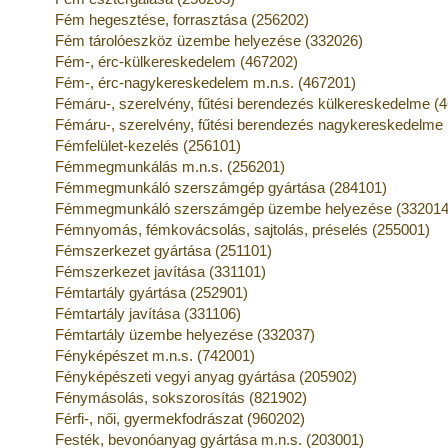
Fém hegesztése, forrasztása (256202)
Fém tárolóeszköz üzembe helyezése (332026)
Fém-, érc-külkereskedelem (467202)
Fém-, érc-nagykereskedelem m.n.s. (467201)
Fémáru-, szerelvény, fűtési berendezés külkereskedelme (
Fémáru-, szerelvény, fűtési berendezés nagykereskedelme 
Fémfelület-kezelés (256101)
Fémmegmunkálás m.n.s. (256201)
Fémmegmunkáló szerszámgép gyártása (284101)
Fémmegmunkáló szerszámgép üzembe helyezése (332014
Fémnyomás, fémkovácsolás, sajtolás, préselés (255001)
Fémszerkezet gyártása (251101)
Fémszerkezet javítása (331101)
Fémtartály gyártása (252901)
Fémtartály javítása (331106)
Fémtartály üzembe helyezése (332037)
Fényképészet m.n.s. (742001)
Fényképészeti vegyi anyag gyártása (205902)
Fénymásolás, sokszorosítás (821902)
Férfi-, női, gyermekfodrászat (960202)
Festék, bevonóanyag gyártása m.n.s. (203001)