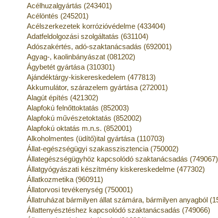
Acélhuzalgyártás (243401)
Acélöntés (245201)
Acélszerkezetek korrózióvédelme (433404)
Adatfeldolgozási szolgáltatás (631104)
Adószakértés, adó-szaktanácsadás (692001)
Agyag-, kaolinbányászat (081202)
Ágybetét gyártása (310301)
Ajándéktárgy-kiskereskedelem (477813)
Akkumulátor, szárazelem gyártása (272001)
Alagút építés (421302)
Alapfokú felnőttoktatás (852003)
Alapfokú művészetoktatás (852002)
Alapfokú oktatás m.n.s. (852001)
Alkoholmentes (üdítő)ital gyártása (110703)
Állat-egészségügyi szakasszisztencia (750002)
Állategészségügyhöz kapcsolódó szaktanácsadás (749067
Állatgyógyászati készítmény kiskereskedelme (477302)
Állatkozmetika (960911)
Állatorvosi tevékenység (750001)
Állatruházat bármilyen állat számára, bármilyen anyagból (
Állattenyésztéshez kapcsolódó szaktanácsadás (749066)