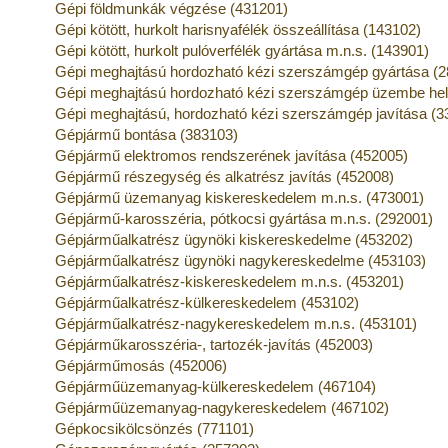
Gépi földmunkák végzése (431201)
Gépi kötött, hurkolt harisnyafélék összeállítása (143102)
Gépi kötött, hurkolt pulóverfélék gyártása m.n.s. (143901)
Gépi meghajtású hordozható kézi szerszámgép gyártása (
Gépi meghajtású hordozható kézi szerszámgép üzembe he
Gépi meghajtású, hordozható kézi szerszámgép javítása (3
Gépjármű bontása (383103)
Gépjármű elektromos rendszerének javítása (452005)
Gépjármű részegység és alkatrész javítás (452008)
Gépjármű üzemanyag kiskereskedelem m.n.s. (473001)
Gépjármű-karosszéria, pótkocsi gyártása m.n.s. (292001)
Gépjárműalkatrész ügynöki kiskereskedelme (453202)
Gépjárműalkatrész ügynöki nagykereskedelme (453103)
Gépjárműalkatrész-kiskereskedelem m.n.s. (453201)
Gépjárműalkatrész-külkereskedelem (453102)
Gépjárműalkatrész-nagykereskedelem m.n.s. (453101)
Gépjárműkarosszéria-, tartozék-javítás (452003)
Gépjárműmosás (452006)
Gépjárműüzemanyag-külkereskedelem (467104)
Gépjárműüzemanyag-nagykereskedelem (467102)
Gépkocsikölcsönzés (771101)