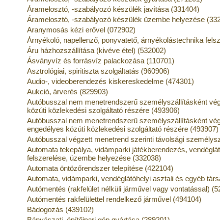
Áramelosztó, -szabályozó készülék javítása (331404)
Áramelosztó, -szabályozó készülék üzembe helyezése (33
Aranymosás kézi erővel (072902)
Árnyékoló, napellenző, ponyvatető, árnyékolástechnika felsz
Áru házhozszállítása (kivéve étel) (532002)
Ásványvíz és forrásvíz palackozása (110701)
Asztrológiai, spiritiszta szolgáltatás (960906)
Audio-, videoberendezés kiskereskedelme (474301)
Aukció, árverés (829903)
Autóbusszal nem menetrendszerű személyszállításként végz
közúti közlekedési szolgáltató részére (493906)
Autóbusszal nem menetrendszerű személyszállításként vég
engedélyes közúti közlekedési szolgáltató részére (493907)
Autóbusszal végzett menetrend szerinti távolsági személysz
Automata tekepálya, vidámparki játékberendezés, vendéglátó
felszerelése, üzembe helyezése (332038)
Automata öntözőrendszer telepítése (422104)
Automata, vidámparki, vendéglátóhelyi asztali és egyéb társ
Autómentés (rakfelület nélküli járművel vagy vontatással) (
Autómentés rakfelülettel rendelkező járművel (494104)
Bádogozás (439102)
Bányászati, építőipari gép gyártása (289201)