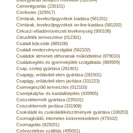
Cementgyártás (235101)
Címfestés (329917)
Címtárak, levelezőjegyzékek kiadása (581201)
Címtárak, levelezőjegyzékek on-line-kiadása (581202)
Cirkuszi előadóművészeti tevékenység (900108)
Citrusfélék termesztése (012301)
Családi bölcsőde (889108)
Családi rendezvényszolgálat (562102)
Családok átmeneti otthonának működtetése (879010)
Családsegítés és gyermekjóléti szolgáltatás (889909)
Csap, szelep gyártása (281401)
Csapágy, erőátviteli elem gyártása (281501)
Csapágy, erőátviteli elem javítása (331223)
Csemegeszőlő termesztés (012103)
Cserépkályha- és kandallóépítés (439905)
Csiszolótermék gyártása (239101)
Csiszolótermék javítása (331908)
Csokoládé és csokoládékészítmények gyártása (108203)
Csomagküldő, internetes kiskereskedelem (479102)
Csomagolás (829201)
Csővezetékes szállítás (495001)