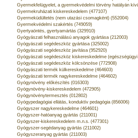
Gyermekfelügyelet, a gyermekvédelmi törvény hatályán kívül
Gyermekruházati kiskereskedelem (477107)
Gyermeküdültetés (nem utazási csomagként) (552004)
Gyermekvédelmi szakértés (749059)
Gyertyaöntés, gyertyamártás (329910)
Gyógyászati felhasználású anyagok gyártása (212003)
Gyógyászati segédeszköz gyártása (325002)
Gyógyászati segédeszköz javítása (952920)
Gyógyászati segédeszköz kiskereskedelme (egészségügyi s
Gyógyászati segédeszköz kölcsönzése (772908)
Gyógyászati termék külkereskedelme (464603)
Gyógyászati termék nagykereskedelme (464602)
Gyógynövény előkészítés (016303)
Gyógynövény-kiskereskedelem (472905)
Gyógynövénytermesztés (012802)
Gyógypedagógiai ellátás, konduktív pedagógia (856006)
Gyógyszer nagykereskedelme (464601)
Gyógyszer-hatóanyag gyártás (211001)
Gyógyszer-kiskereskedelem m.n.s. (477301)
Gyógyszer-segédanyag gyártás (211002)
Gyógyszeranyag gyártás (211003)