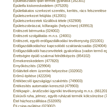
Épületasztalos-ipari termék gyártása (162301)
Épületfa kiskereskedelem (475205)
Épületlakatos szerkezet szerelés, kerítés, rács felszerelés
Épületszerkezet felújítás (412001)
Épületszerkezetek tűzállóvá tétele (432908)
Épületszobrászat, kőfaragás (helyszínen) (439913)
Erdészeti bérmunka (024002)
Erdészeti szolgáltatás m.n.s. (24001)
Erdészeti, egyéb erdőgazdálkodási tevékenység (021001)
Erdőgazdálkodáshoz kapcsolódó szaktanácsadás (024004)
Erdőgazdálkodói haszonvételek gyakorlása (vadon termő eg
Érettségire épülő szakmai felnőttképzés (854102)
Érmekereskedelem (477820)
Ernyőkészítés (329904)
Erőátviteli elem üzembe helyezése (332002)
Erőmű építése (422204)
Értékbecslő igazságügyi szakértés (749003)
Értékesítés automatán keresztül (479903)
Értékpapír-, árutőzsdei ügynöki tevékenység m.n.s. (661201
Esküvői ruha, jelmez, egyéb ruházati termék kölcsönzése (
Étel házhozszállítása (532005)
Éti csiga gyűjtése (023002)