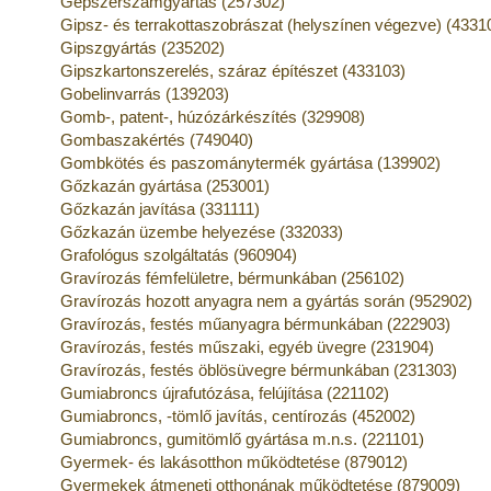
Gépszerszámgyártás (257302)
Gipsz- és terrakottaszobrászat (helyszínen végezve) (4331
Gipszgyártás (235202)
Gipszkartonszerelés, száraz építészet (433103)
Gobelinvarrás (139203)
Gomb-, patent-, húzózárkészítés (329908)
Gombaszakértés (749040)
Gombkötés és paszománytermék gyártása (139902)
Gőzkazán gyártása (253001)
Gőzkazán javítása (331111)
Gőzkazán üzembe helyezése (332033)
Grafológus szolgáltatás (960904)
Gravírozás fémfelületre, bérmunkában (256102)
Gravírozás hozott anyagra nem a gyártás során (952902)
Gravírozás, festés műanyagra bérmunkában (222903)
Gravírozás, festés műszaki, egyéb üvegre (231904)
Gravírozás, festés öblösüvegre bérmunkában (231303)
Gumiabroncs újrafutózása, felújítása (221102)
Gumiabroncs, -tömlő javítás, centírozás (452002)
Gumiabroncs, gumitömlő gyártása m.n.s. (221101)
Gyermek- és lakásotthon működtetése (879012)
Gyermekek átmeneti otthonának működtetése (879009)