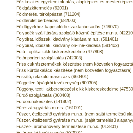
Főiskolai és egyetemi oktatás, alapképzés és mesterképzé
Földgázkitermelés (62001)
Földmérés, térképészet (711204)
Földterület bérbeadás (682003)
Földügyekhez kapcsolódó szaktanácsadás (749070)
Folyadék szállítására szolgáló közmű építése m.n.s. (42210
Folyóirat, időszaki kiadvány kiadása m.n.s. (581401)
Folyóirat, időszaki kiadvány on-line-kiadása (581402)
Fotó-, optikai cikk kiskereskedelme (477808)
Fotóriporteri szolgáltatás (742003)
Friss cukrásztermékek készítése (nem közvetlen fogyasztá
Friss kürtöskalács készítése (nem közvetlen fogyasztásra)
Frissítő, relaxáló masszázs (960401)
Független újságírói tevékenység (900305)
Függöny, textil lakberendezési cikk kiskereskedelme (47530
Fürdő szolgáltatás (960403)
Fürdőruhakészítés (141902)
Fűrészárugyártás m.n.s. (161001)
Fűszer, ételízesítő gyártása m.n.s. (nem saját termelésű al
Fűszer, ételízesítő gyártása m.n.s. (saját termelésű alapan
Fűszer-, aromanövény termesztése m.n.s. (012801)
Futárpostai tevékenység (532001)