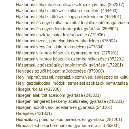
Háztartási célú fotó és optikai eszközök javítása (952917)
Háztartási célú tisztítószer-külkereskedelem (464403)
Háztartási célú tisztítószer-nagykereskedelem (464401)
Háztartási és egyéb alkalmazottat foglalkoztató magánház
Háztartási és egyéb fém tömegcikk gyártása (259904)
Háztartási eszköz, bútor kölcsönzése (772906)
Háztartási üveg-, porcelán-kiskereskedelem (475904)
Háztartási vegyiáru kiskereskedelem (477804)
Háztartási villamos készülék gyártása m.n.s. (275101)
Háztartási villamos készülék üzembe helyezése (952201)
Háztartási, egészségügyi papírtermék gyártása (172201)
Helyettes szülői hálózat működtetése (879008)
Helyi népművészeti, néprajzi, kézműves, építészeti és kult
Helyi gazdálkodási módok, termelési szokások bemutatása
Hidegburkolás (433308)
Hidegen alakított acélidom gyártása (243301)
Hidegen hengerelt keskeny acélszalag gyártása (243201)
Hidegen húzott vas-, acéltermék gyártása (243101)
Hídépítés (421301)
Hidraulikus, pneumatikus berendezés gyártása (281201)
Híradás-technikai berendezés gyártása m.n.s. (263001)