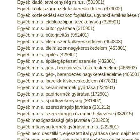
Egyéb kiadói tevékenység m.n.s. (581901)
Egyéb kőolajszármazék kiskereskedelem (473002)
Egyéb közlekedési eszköz foglalása, ügynöki értékesítése 
Egyéb m.n.s feldolgozóipari tevékenység (329901)
Egyéb m.n.s. bútor gyártása (310901)
Egyéb m.n.s. bútorjavítás (952401)
Egyéb m.n.s. élelmiszer külkereskedelem (463803)
Egyéb m.n.s. élelmiszer-nagykereskedelem (463801)
Egyéb m.n.s. építés (429901)
Egyéb m.n.s. épületgépészeti szerelés (432901)
Egyéb m.n.s. gép-, berendezés külkereskedelme (466903)
Egyéb m.n.s. gép-, berendezés nagykereskedelme (466901
Egyéb m.n.s. iparcikk kiskereskedelem (477801)
Egyéb m.n.s. kerámiatermék gyártása (234901)
Egyéb m.n.s. papírtermék gyártása (172901)
Egyéb m.n.s. sporttevékenység (931902)
Egyéb m.n.s. szerszámgép javítása (331212)
Egyéb m.n.s. szerszámgép üzembe helyezése (332015)
Egyéb mezőgazdasági gép javítása (331203)
Egyéb műanyag termék gyártása m.n.s. (222901)
Egyéb nem desztillált, erjesztett ital gyártása (nem saját t
Egyéb nem desztillált, erjesztett ital gyártása (saját termel