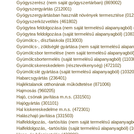
Gyógyszerész (nem saját gyógyszertárban) (869002)
Gyógyszergyártás (212001)
Gyógyszergyártásban használt növények termesztése (012
Gyógyszerközvetítés (461802)
Gyógytea feldolgozása (nem saját termelésű alapanyagból)
Gyógytea feldolgozása (saját termelésű alapanyagból) (108
Gyümölcs-, díszfaiskola (013003)
Gyümölcs-, zöldséglé gyártása (nem saját termelésű alapan
Gyümölcsbor termelése (nem saját termelésű alapanyagból)
Gyümölcsbortermelés (saját termelésű alapanyagból) (1103
Gyümölcskereskedelem (résztevékenység) (472102)
Gyümölcslé gyártása (saját termelésű alapanyagból) (10320
Habarcsgyártás (236401)
Hajléktalanok otthonának működtetése (871006)
Hajmosás (960205)
Hajó, csónak javítása m.n.s. (331501)
Hajógyártás (301101)
Hal kiskereskedelme m.n.s. (472301)
Halászhajó javítása (331503)
Halfeldolgozás, -tartósítás (nem saját termelésű alapanyagb
Halfeldolgozás, -tartósítás (saját termelésű alapanyagból) (