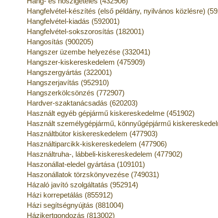
Hang- és hőszigetelés (432906)
Hangfelvétel-készítés (első példány, nyilvános közlésre) (5
Hangfelvétel-kiadás (592001)
Hangfelvétel-sokszorosítás (182001)
Hangosítás (900205)
Hangszer üzembe helyezése (332041)
Hangszer-kiskereskedelem (475909)
Hangszergyártás (322001)
Hangszerjavítás (952910)
Hangszerkölcsönzés (772907)
Hardver-szaktanácsadás (620203)
Használt egyéb gépjármű kiskereskedelme (451902)
Használt személygépjármű, könnyűgépjármű kiskereskede
Használtbútor kiskereskedelem (477903)
Használtiparcikk-kiskereskedelem (477906)
Használtruha-, lábbeli-kiskereskedelem (477902)
Haszonállat-eledel gyártása (109101)
Haszonállatok törzskönyvezése (749031)
Házaló javító szolgáltatás (952914)
Házi korrepetálás (855912)
Házi segítségnyújtás (881004)
Házikertgondozás (813002)