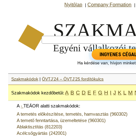
Nyitólap
Company Formation
|
INGYENES CÉGA
Ha kérdése van, hívjon minke
Szakmakódok
|
ÖVTJ’24 – ÖVTJ’25 fordítókulcs
A
B
C
D
E
F
G
H
I
J
K
L
M
Szakmakódok kezdőbetűi:
A
-
TEÁOR alatti szakmakódok:
A temetés előkészítése, temetés, hamvasztás (960302)
A temető fenntartása, üzemeltetése (960301)
Ablaktisztítás (812203)
Acélcsőgyártás (242001)