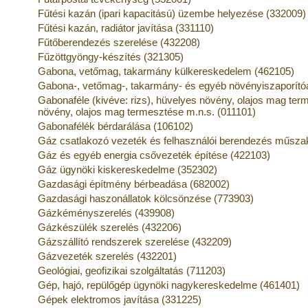
Fűtési kazán (ipari kapacitású) üzembe helyezése (332009)
Fűtési kazán, radiátor javítása (331110)
Fűtőberendezés szerelése (432208)
Fűzöttgyöngy-készítés (321305)
Gabona, vetőmag, takarmány külkereskedelem (462105)
Gabona-, vetőmag-, takarmány- és egyéb növényiszaporít
Gabonaféle (kivéve: rizs), hüvelyes növény, olajos mag ter
növény, olajos mag termesztése m.n.s. (011101)
Gabonafélék bérdarálása (106102)
Gáz csatlakozó vezeték és felhasználói berendezés műszaki
Gáz és egyéb energia csővezeték építése (422103)
Gáz ügynöki kiskereskedelme (352302)
Gazdasági építmény bérbeadása (682002)
Gazdasági haszonállatok kölcsönzése (773903)
Gázkéményszerelés (439908)
Gázkészülék szerelés (432206)
Gázszállító rendszerek szerelése (432209)
Gázvezeték szerelés (432201)
Geológiai, geofizikai szolgáltatás (711203)
Gép, hajó, repülőgép ügynöki nagykereskedelme (461401)
Gépek elektromos javítása (331225)