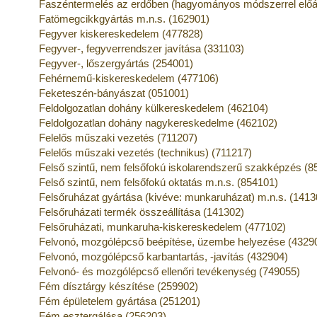
Faszéntermelés az erdőben (hagyományos módszerrel előál
Fatömegcikkgyártás m.n.s. (162901)
Fegyver kiskereskedelem (477828)
Fegyver-, fegyverrendszer javítása (331103)
Fegyver-, lőszergyártás (254001)
Fehérnemű-kiskereskedelem (477106)
Feketeszén-bányászat (051001)
Feldolgozatlan dohány külkereskedelem (462104)
Feldolgozatlan dohány nagykereskedelme (462102)
Felelős műszaki vezetés (711207)
Felelős műszaki vezetés (technikus) (711217)
Felső szintű, nem felsőfokú iskolarendszerű szakképzés (8
Felső szintű, nem felsőfokú oktatás m.n.s. (854101)
Felsőruházat gyártása (kivéve: munkaruházat) m.n.s. (1413
Felsőruházati termék összeállítása (141302)
Felsőruházati, munkaruha-kiskereskedelem (477102)
Felvonó, mozgólépcső beépítése, üzembe helyezése (4329
Felvonó, mozgólépcső karbantartás, -javítás (432904)
Felvonó- és mozgólépcső ellenőri tevékenység (749055)
Fém dísztárgy készítése (259902)
Fém épületelem gyártása (251201)
Fém esztergálása (256203)