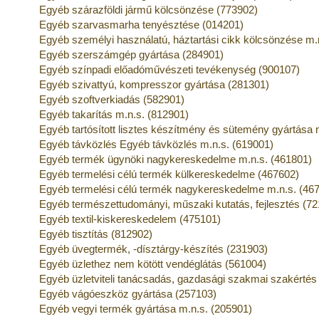
Egyéb szárazföldi jármű kölcsönzése (773902)
Egyéb szarvasmarha tenyésztése (014201)
Egyéb személyi használatú, háztartási cikk kölcsönzése m.
Egyéb szerszámgép gyártása (284901)
Egyéb színpadi előadóművészeti tevékenység (900107)
Egyéb szivattyú, kompresszor gyártása (281301)
Egyéb szoftverkiadás (582901)
Egyéb takarítás m.n.s. (812901)
Egyéb tartósított lisztes készítmény és sütemény gyártása 
Egyéb távközlés Egyéb távközlés m.n.s. (619001)
Egyéb termék ügynöki nagykereskedelme m.n.s. (461801)
Egyéb termelési célú termék külkereskedelme (467602)
Egyéb termelési célú termék nagykereskedelme m.n.s. (46
Egyéb természettudományi, műszaki kutatás, fejlesztés (7
Egyéb textil-kiskereskedelem (475101)
Egyéb tisztítás (812902)
Egyéb üvegtermék, -dísztárgy-készítés (231903)
Egyéb üzlethez nem kötött vendéglátás (561004)
Egyéb üzletviteli tanácsadás, gazdasági szakmai szakértés
Egyéb vágóeszköz gyártása (257103)
Egyéb vegyi termék gyártása m.n.s. (205901)