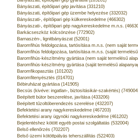
Bányászati, építőipari gép javítása (331210)
Bányászati, építőipari gép üzembe helyezése (332032)
Bányászati-, építőipari gép külkereskedelme (466302)
Bányászati-, építőipari gép nagykereskedelme m.n.s. (4663
Barkácseszköz kölcsönzése (772902)
Barnaszén-, lignitbányászat (52001)
Baromfihús feldolgozása, tartósítása m.n.s. (nem saját ter
Baromfihús feldolgozása, tartósítása m.n.s. (saját termelés
Baromfihús-készítmény gyártása (nem saját termelésű alap
Baromfihús-készítmény gyártása (saját termelésű alapanya
Baromfikopasztás (101202)
Baromfitenyésztés (014701)
Bébiruházat gyártása (141905)
Becsüs (kivéve: ingatlan-, biztosításikár-szakértés) (749004
Beépített bútor beszerelése, javítása (433206)
Beépített tűzoltóberendezés szerelése (432207)
Befektetési arany nagykereskedelme (467203)
Befektetési arany ügynöki nagykereskedelme (461202)
Bejelentéshez kötött egyéb postai szolgáltatás (532004)
Belső ellenőrzés (702207)
Belső üzemi kötöttpályás teherszállítás (522403)