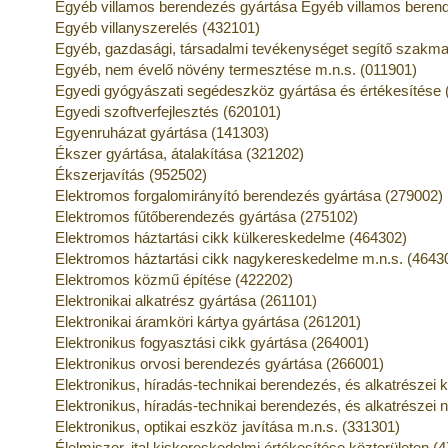
Egyéb villamos berendezés gyártása Egyéb villamos berend
Egyéb villanyszerelés (432101)
Egyéb, gazdasági, társadalmi tevékenységet segítő szakmai
Egyéb, nem évelő növény termesztése m.n.s. (011901)
Egyedi gyógyászati segédeszköz gyártása és értékesítése 
Egyedi szoftverfejlesztés (620101)
Egyenruházat gyártása (141303)
Ékszer gyártása, átalakítása (321202)
Ékszerjavítás (952502)
Elektromos forgalomirányító berendezés gyártása (279002)
Elektromos fűtőberendezés gyártása (275102)
Elektromos háztartási cikk külkereskedelme (464302)
Elektromos háztartási cikk nagykereskedelme m.n.s. (4643
Elektromos közmű építése (422202)
Elektronikai alkatrész gyártása (261101)
Elektronikai áramköri kártya gyártása (261201)
Elektronikus fogyasztási cikk gyártása (264001)
Elektronikus orvosi berendezés gyártása (266001)
Elektronikus, híradás-technikai berendezés, és alkatrészei
Elektronikus, híradás-technikai berendezés, és alkatrésze
Elektronikus, optikai eszköz javítása m.n.s. (331301)
Élelmiszer, ital kiskereskedelmi értékesítése közterületen (