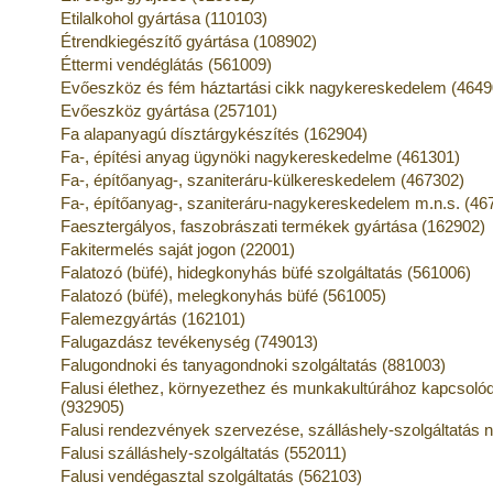
Etilalkohol gyártása (110103)
Étrendkiegészítő gyártása (108902)
Éttermi vendéglátás (561009)
Evőeszköz és fém háztartási cikk nagykereskedelem (4649
Evőeszköz gyártása (257101)
Fa alapanyagú dísztárgykészítés (162904)
Fa-, építési anyag ügynöki nagykereskedelme (461301)
Fa-, építőanyag-, szaniteráru-külkereskedelem (467302)
Fa-, építőanyag-, szaniteráru-nagykereskedelem m.n.s. (46
Faesztergályos, faszobrászati termékek gyártása (162902)
Fakitermelés saját jogon (22001)
Falatozó (büfé), hidegkonyhás büfé szolgáltatás (561006)
Falatozó (büfé), melegkonyhás büfé (561005)
Falemezgyártás (162101)
Falugazdász tevékenység (749013)
Falugondnoki és tanyagondnoki szolgáltatás (881003)
Falusi élethez, környezethez és munkakultúrához kapcso
(932905)
Falusi rendezvények szervezése, szálláshely-szolgáltatás n
Falusi szálláshely-szolgáltatás (552011)
Falusi vendégasztal szolgáltatás (562103)