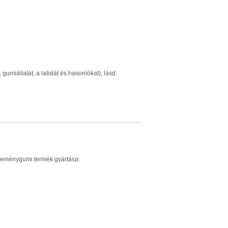
gumiállatát, a labdát és hasonlókat), lásd:
y keménygumi termék gyártása: