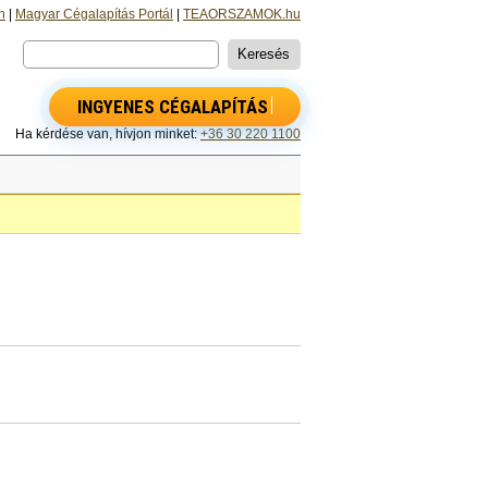
n
|
Magyar Cégalapítás Portál
|
TEAORSZAMOK.hu
INGYENES CÉGALAPÍTÁS
Ha kérdése van, hívjon minket:
+36 30 220 1100