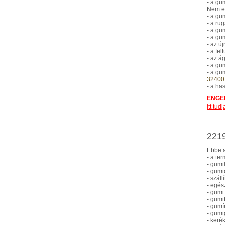
- a g
Nem eb
- a gu
- a ru
- a gu
- a gu
- az ú
- a fel
- az á
- a gu
- a gu
32400
- a ha
ENGED
Itt tu
2219
Ebbe a
- a te
- gumi
- gumi
- száll
- egés
- gumi
- gumi
- gumí
- gumi
- keré