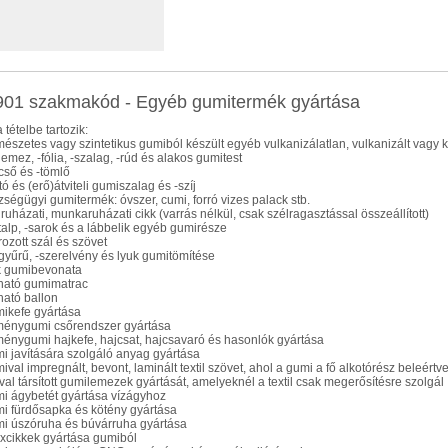
01 szakmakód - Egyéb gumitermék gyártása
 tételbe tartozik:
rmészetes vagy szintetikus gumiból készült egyéb vulkanizálatlan, vulkanizált vag
lemez, -fólia, -szalag, -rúd és alakos gumitest
cső és -tömlő
ító és (erő)átviteli gumiszalag és -szíj
zségügyi gumitermék: óvszer, cumi, forró vizes palack stb.
 ruházati, munkaruházati cikk (varrás nélkül, csak szélragasztással összeállított)
talp, -sarok és a lábbelik egyéb gumirésze
rozott szál és szövet
gyűrű, -szerelvény és lyuk gumitömítése
k gumibevonata
újható gumimatrac
jható ballon
mikefe gyártása
ménygumi csőrendszer gyártása
ménygumi hajkefe, hajcsat, hajcsavaró és hasonlók gyártása
mi javítására szolgáló anyag gyártása
mival impregnált, bevont, laminált textil szövet, ahol a gumi a fő alkotórész beleértv
iával társított gumilemezek gyártását, amelyeknél a textil csak megerősítésre szolgál
mi ágybetét gyártása vízágyhoz
mi fürdősapka és kötény gyártása
mi úszóruha és búvárruha gyártása
excikkek gyártása gumiból