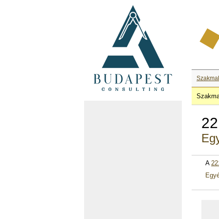
Szakma
Szakma
22
Egy
A
22
Egyé