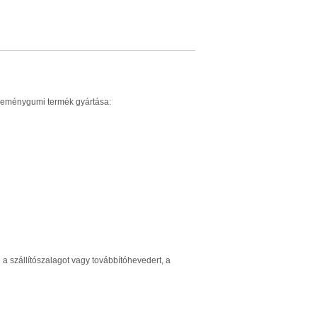
y keménygumi termék gyártása:
e a szállítószalagot vagy továbbítóhevedert, a