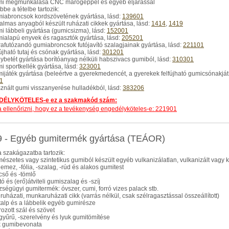
umi megmunkálása CNC marógéppel és egyéb eljárással
be a tételbe tartozik:
miabroncsok kordszövetének gyártása, lásd:
139601
galmas anyagból készült ruházati cikkek gyártása, lásd:
1414
,
1419
mi lábbeli gyártása (gumicsizma), lásd:
152001
mialapú enyvek és ragasztók gyártása, lásd:
205201
jrafutózandó gumiabroncsok futójavító szalagjainak gyártása, lásd:
221101
fújható tutaj és csónak gyártása, lásd:
301201
gybetét gyártása borítóanyag nélküli habszivacs gumiból, lásd:
310301
mi sportkellék gyártása, lásd:
323001
mijáték gyártása (beleértve a gyerekmedencét, a gyerekek felfújható gumicsónakját, 
1
sznált gumi visszanyerése hulladékból, lásd:
383206
ÉLYKÖTELES-e ez a szakmakód szám:
dja ellenőrizni, hogy ez a tevékenység engedélyköteles-e: 221901
 - Egyéb gumitermék gyártása (TEÁOR)
 szakágazatba tartozik:
rmészetes vagy szintetikus gumiból készült egyéb vulkanizálatlan, vulkanizált vag
lemez, -fólia, -szalag, -rúd és alakos gumitest
cső és -tömlő
ító és (erő)átviteli gumiszalag és -szíj
zségügyi gumitermék: óvszer, cumi, forró vizes palack stb.
 ruházati, munkaruházati cikk (varrás nélkül, csak szélragasztással összeállított)
talp és a lábbelik egyéb gumirésze
rozott szál és szövet
gyűrű, -szerelvény és lyuk gumitömítése
k gumibevonata