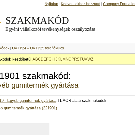
Nyitólap
Kedvencekhez hozzáad
|
Company Formatio
kódok
|
ÖVTJ’24 – ÖVTJ’25 fordítókulcs
kódok kezdőbetűi:
A
B
C
D
E
F
G
H
I
J
K
L
M
N
O
P
R
S
T
U
V
W
Z
1901 szakmakód:
éb gumitermék gyártása
19 - Egyéb gumitermék gyártása
TEÁOR alatti szakmakódok:
b gumitermék gyártása (221901)