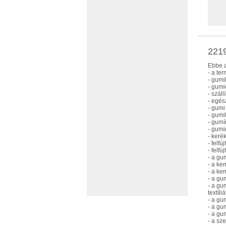
2219
Ebbe a
- a te
- gumi
- gumi
- száll
- egés
- gumi
- gumi
- gumí
- gumi
- keré
- felf
- felfú
- a gu
- a ke
- a ke
- a gu
- a gu
textíl
- a gu
- a gu
- a gu
- a sz