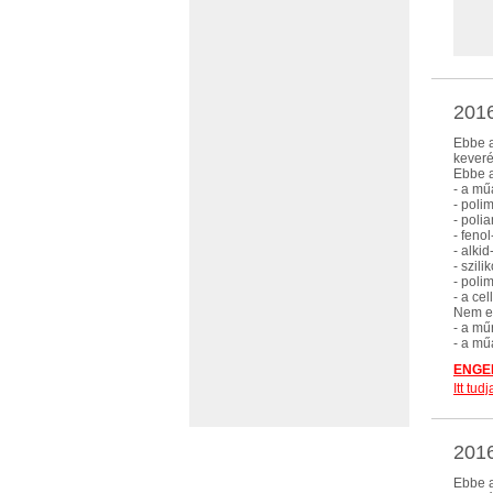
201
Ebbe a
keveré
Ebbe a
- a mű
- polim
- poli
- feno
- alki
- szili
- poli
- a ce
Nem eb
- a mű
- a mű
ENGED
Itt tu
201
Ebbe a