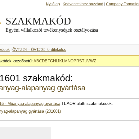
Nyitólap
Kedvencekhez hozzáad
|
Company Formatio
kódok
|
ÖVTJ’24 – ÖVTJ’25 fordítókulcs
kódok kezdőbetűi:
A
B
C
D
E
F
G
H
I
J
K
L
M
N
O
P
R
S
T
U
V
W
Z
1601 szakmakód:
nyag-alapanyag gyártása
16 - Műanyag-alapanyag gyártása
TEÁOR alatti szakmakódok:
yag-alapanyag gyártása (201601)