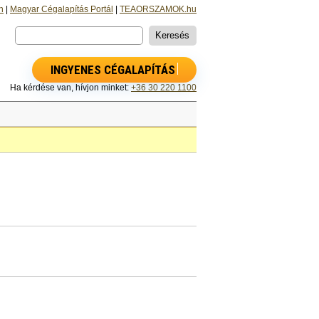
n
|
Magyar Cégalapítás Portál
|
TEAORSZAMOK.hu
INGYENES CÉGALAPÍTÁS
Ha kérdése van, hívjon minket:
+36 30 220 1100