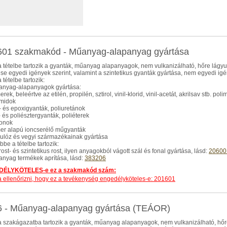
601 szakmakód - Műanyag-alapanyag gyártása
 tételbe tartozik a gyanták, műanyag alapanyagok, nem vulkanizálható, hőre lágyu
se egyedi igények szerint, valamint a szintetikus gyanták gyártása, nem egyedi igé
 tételbe tartozik:
anyag-alapanyagok gyártása:
erek, beleértve az etilén, propilén, sztirol, vinil-klorid, vinil-acetát, akrilsav stb. polim
amidok
l- és epoxigyanták, poliuretánok
d- és poliésztergyanták, poliéterek
konok
mer alapú ioncserélő műgyanták
llulóz és vegyi származékainak gyártása
be a tételbe tartozik:
rost- és szintetikus rost, ilyen anyagokból vágott szál és fonal gyártása, lásd:
20600
anyag termékek aprítása, lásd:
383206
ÉLYKÖTELES-e ez a szakmakód szám:
dja ellenőrizni, hogy ez a tevékenység engedélyköteles-e: 201601
6 - Műanyag-alapanyag gyártása (TEÁOR)
 szakágazatba tartozik a gyanták, műanyag alapanyagok, nem vulkanizálható, hőre