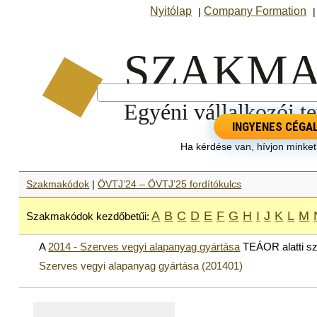
Nyitólap
Company Formation
|
INGYENES CÉGA
Ha kérdése van, hívjon minke
Szakmakódok
|
ÖVTJ’24 – ÖVTJ’25 fordítókulcs
A
B
C
D
E
F
G
H
I
J
K
L
M
Szakmakódok kezdőbetűi:
A
2014 - Szerves vegyi alapanyag gyártása
TEÁOR alatti s
Szerves vegyi alapanyag gyártása (201401)