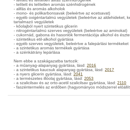
- telített és telítetlen alifás szénhidrogének
- telített és telítetlen aromás szénhidrogének
- alifás és aromás alkoholok
- mono- és polikarbonsavak (beleértve az ecetsavat)
- egyéb oxigéntartalmú vegyületek (beleértve az aldehideket, k
tartalmazó vegyületek
- kőolajból nyert szintetikus glicerin
- nitrogéntartalmú szerves vegyületek (beleértve az aminokat)
- cukornád, gabona és hasonlók fermentációja alkohol és észt
- szintetikus etil-alkohol gyártása
- egyéb szerves vegyületek, beleértve a falepárlási termékeket (
- a szintetikus aromás termékek gyártása
- a szénkátrány lepárlása
Nem ebbe a szakágazatba tartozik:
- a műanyag-alapanyag gyártása, lásd:
2016
- a szintetikus kaucsuk alapanyag gyártása, lásd:
2017
- a nyers glicerin gyártása, lásd:
2041
- a természetes illóolaj gyártása, lásd:
2053
- a szalicilsav és az orto-acetil szalicilsav gyártása, lásd:
2110
- faszéntermelés az erdőben (hagyományos módszerrel előállít