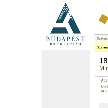
Szakma
Szakma
18
M.n
A
18
Egyé
M.n.