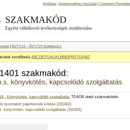
Nyitólap
Kedvencekhez hozzáad
|
Company Formatio
kódok
|
ÖVTJ’24 – ÖVTJ’25 fordítókulcs
kódok kezdőbetűi:
A
B
C
D
E
F
G
H
I
J
K
L
M
N
O
P
R
S
T
U
V
W
Z
1401 szakmakód:
.s. könyvkötés, kapcsolódó szolgáltatás
14 - Könyvkötés, kapcsolódó szolgáltatás
TEÁOR alatti szakmakódok:
b nyomtatott papírtermék kötése (181402)
s. könyvkötés, kapcsolódó szolgáltatás (181401)