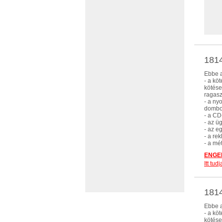
1814
Ebbe a
- a kö
kötése
ragasz
- a ny
dombor
- a CD
- az ü
- az e
- a re
- a mé
ENGED
Itt tu
1814
Ebbe a
- a kö
kötése