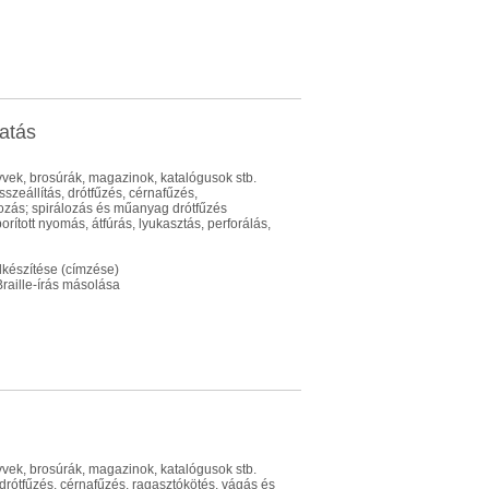
atás
yvek, brosúrák, magazinok, katalógusok stb.
szeállítás, drótfűzés, cérnafűzés,
nyozás; spirálozás és műanyag drótfűzés
rított nyomás, átfúrás, lyukasztás, perforálás,
elkészítése (címzése)
raille-írás másolása
yvek, brosúrák, magazinok, katalógusok stb.
 drótfűzés, cérnafűzés, ragasztókötés, vágás és