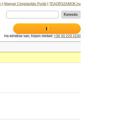
n
|
Magyar Cégalapítás Portál
|
TEAORSZAMOK.hu
INGY
Ha kérdése van, hívjon minket:
+36 30 220 1100