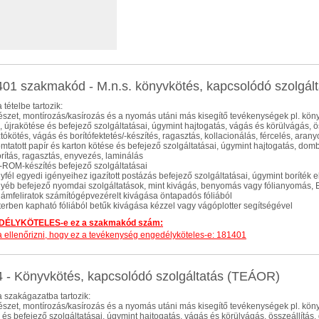
01 szakmakód - M.n.s. könyvkötés, kapcsolódó szolgált
 tételbe tartozik:
tészet, montírozás/kasírozás és a nyomás utáni más kisegítő tevékenységek pl. kön
, újrakötése és befejező szolgáltatásai, úgymint hajtogatás, vágás és körülvágás, ös
tókötés, vágás és borítófektetés/-készítés, ragasztás, kollacionálás, fércelés, ara
omtatott papír és karton kötése és befejező szolgáltatásai, úgymint hajtogatás, dombo
ítás, ragasztás, enyvezés, laminálás
-ROM-készítés befejező szolgáltatásai
gyfél egyedi igényeihez igazított postázás befejező szolgáltatásai, úgymint boríték 
gyéb befejező nyomdai szolgáltatások, mint kivágás, benyomás vagy fólianyomás, B
klámfeliratok számítógépvezérelt kivágása öntapadós fóliából
terben kapható fóliából betűk kivágása kézzel vagy vágóplotter segítségével
ÉLYKÖTELES-e ez a szakmakód szám:
dja ellenőrizni, hogy ez a tevékenység engedélyköteles-e: 181401
 - Könyvkötés, kapcsolódó szolgáltatás (TEÁOR)
 szakágazatba tartozik:
tészet, montírozás/kasírozás és a nyomás utáni más kisegítő tevékenységek pl. kön
 és befejező szolgáltatásai, úgymint hajtogatás, vágás és körülvágás, összeállítás,