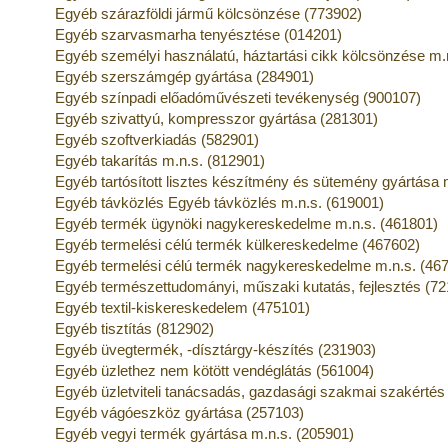
Egyéb szárazföldi jármű kölcsönzése (773902)
Egyéb szarvasmarha tenyésztése (014201)
Egyéb személyi használatú, háztartási cikk kölcsönzése m.
Egyéb szerszámgép gyártása (284901)
Egyéb színpadi előadóművészeti tevékenység (900107)
Egyéb szivattyú, kompresszor gyártása (281301)
Egyéb szoftverkiadás (582901)
Egyéb takarítás m.n.s. (812901)
Egyéb tartósított lisztes készítmény és sütemény gyártása 
Egyéb távközlés Egyéb távközlés m.n.s. (619001)
Egyéb termék ügynöki nagykereskedelme m.n.s. (461801)
Egyéb termelési célú termék külkereskedelme (467602)
Egyéb termelési célú termék nagykereskedelme m.n.s. (46
Egyéb természettudományi, műszaki kutatás, fejlesztés (7
Egyéb textil-kiskereskedelem (475101)
Egyéb tisztítás (812902)
Egyéb üvegtermék, -dísztárgy-készítés (231903)
Egyéb üzlethez nem kötött vendéglátás (561004)
Egyéb üzletviteli tanácsadás, gazdasági szakmai szakértés
Egyéb vágóeszköz gyártása (257103)
Egyéb vegyi termék gyártása m.n.s. (205901)