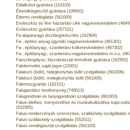
Etilalkohol gyártása (110103)
Étrendkiegészítő gyártása (108902)
Éttermi vendéglátás (561009)
Evőeszköz és fém háztartási cikk nagykereskedelem (4649
Evőeszköz gyártása (257101)
Fa alapanyagú dísztárgykészítés (162904)
Fa-, építési anyag ügynöki nagykereskedelme (461301)
Fa-, építőanyag-, szaniteráru-külkereskedelem (467302)
Fa-, építőanyag-, szaniteráru-nagykereskedelem m.n.s. (46
Faesztergályos, faszobrászati termékek gyártása (162902)
Fakitermelés saját jogon (22001)
Falatozó (büfé), hidegkonyhás büfé szolgáltatás (561006)
Falatozó (büfé), melegkonyhás büfé (561005)
Falemezgyártás (162101)
Falugazdász tevékenység (749013)
Falugondnoki és tanyagondnoki szolgáltatás (881003)
Falusi élethez, környezethez és munkakultúrához kapcso
(932905)
Falusi rendezvények szervezése, szálláshely-szolgáltatás n
Falusi szálláshely-szolgáltatás (552011)
Falusi vendégasztal szolgáltatás (562103)