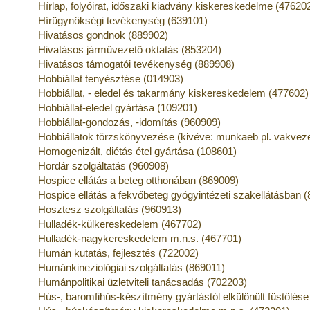
Hírlap, folyóirat, időszaki kiadvány kiskereskedelme (47620
Hírügynökségi tevékenység (639101)
Hivatásos gondnok (889902)
Hivatásos járművezető oktatás (853204)
Hivatásos támogatói tevékenység (889908)
Hobbiállat tenyésztése (014903)
Hobbiállat, - eledel és takarmány kiskereskedelem (477602)
Hobbiállat-eledel gyártása (109201)
Hobbiállat-gondozás, -idomítás (960909)
Hobbiállatok törzskönyvezése (kivéve: munkaeb pl. vakveze
Homogenizált, diétás étel gyártása (108601)
Hordár szolgáltatás (960908)
Hospice ellátás a beteg otthonában (869009)
Hospice ellátás a fekvőbeteg gyógyintézeti szakellátásban 
Hosztesz szolgáltatás (960913)
Hulladék-külkereskedelem (467702)
Hulladék-nagykereskedelem m.n.s. (467701)
Humán kutatás, fejlesztés (722002)
Humánkineziológiai szolgáltatás (869011)
Humánpolitikai üzletviteli tanácsadás (702203)
Hús-, baromfihús-készítmény gyártástól elkülönült füstölés