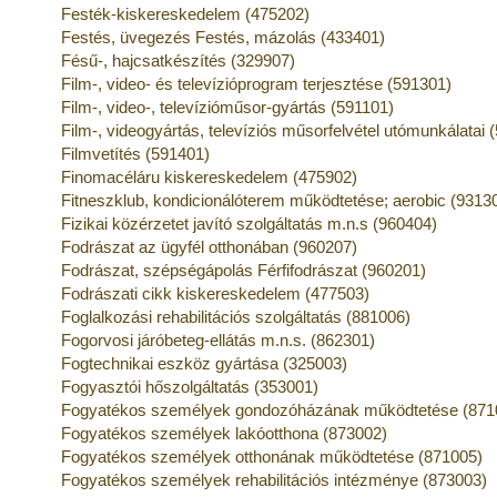
Festék-kiskereskedelem (475202)
Festés, üvegezés Festés, mázolás (433401)
Fésű-, hajcsatkészítés (329907)
Film-, video- és televízióprogram terjesztése (591301)
Film-, video-, televízióműsor-gyártás (591101)
Film-, videogyártás, televíziós műsorfelvétel utómunkálatai 
Filmvetítés (591401)
Finomacéláru kiskereskedelem (475902)
Fitneszklub, kondicionálóterem működtetése; aerobic (9313
Fizikai közérzetet javító szolgáltatás m.n.s (960404)
Fodrászat az ügyfél otthonában (960207)
Fodrászat, szépségápolás Férfifodrászat (960201)
Fodrászati cikk kiskereskedelem (477503)
Foglalkozási rehabilitációs szolgáltatás (881006)
Fogorvosi járóbeteg-ellátás m.n.s. (862301)
Fogtechnikai eszköz gyártása (325003)
Fogyasztói hőszolgáltatás (353001)
Fogyatékos személyek gondozóházának működtetése (871
Fogyatékos személyek lakóotthona (873002)
Fogyatékos személyek otthonának működtetése (871005)
Fogyatékos személyek rehabilitációs intézménye (873003)