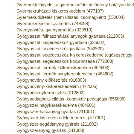
Gyermekfelügyelet, a gyermekvédelmi törvény hatályán kívül
Gyermekruházati kiskereskedelem (477107)
Gyermeküdültetés (nem utazási csomagként) (552004)
Gyermekvédelmi szakértés (749059)
Gyertyaöntés, gyertyamártás (329910)
Gyógyászati felhasználású anyagok gyártása (212003)
Gyógyászati segédeszköz gyártása (325002)
Gyógyászati segédeszköz javítása (952920)
Gyógyászati segédeszköz kiskereskedelme (egészségügyi s
Gyógyászati segédeszköz kölcsönzése (772908)
Gyógyászati termék külkereskedelme (464603)
Gyógyászati termék nagykereskedelme (464602)
Gyógynövény előkészítés (016303)
Gyógynövény-kiskereskedelem (472905)
Gyógynövénytermesztés (012802)
Gyógypedagógiai ellátás, konduktív pedagógia (856006)
Gyógyszer nagykereskedelme (464601)
Gyógyszer-hatóanyag gyártás (211001)
Gyógyszer-kiskereskedelem m.n.s. (477301)
Gyógyszer-segédanyag gyártás (211002)
Gyógyszeranyag gyártás (211003)