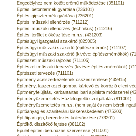
Engedélyhez nem kötött erőmű működtetése (351101)
Építési betontermék gyártása (236101)
Építési gipsztermék gyártása (236201)
Építési műszaki ellenőrzés (711212)
Építési műszaki ellenőrzés (technikus) (711216)
Építési terület előkészítése m.n.s. (431203)
Építésügyi igazgatási szakértő (829905)
Építésügyi műszaki szakértő (építészmérnök) (711107)
Építésügyi műszaki szakértő (kivéve: építészmérnökök) (7
Építészeti műszaki rajzolás (711105)
Építészeti műszaki tervezés (kivéve: építészmérnökök) (71
Építészeti tervezés (711101)
Építmény acélszerkezetének összeszerelése (439915)
Építmény, faszerkezet gomba, kártevő és korrózió elleni v
Építményfelújítás, karbantartás ipari alpinista módszerrel (4
Építményüzemeltetés Házfelügyelői szolgáltatás (811001)
Építményüzemeltetés m.n.s. (nem saját és nem bérelt ingat
Építőanyag és szaniteráru kiskereskedelem (475203)
Építőipari gép, berendezés kölcsönzése (773201)
Építőkő, díszítőkő fejtése (081102)
Épület építési beruházás szervezése (411001)