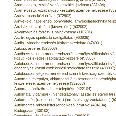
Áramelosztó, -szabályozó készülék javítása (331404)
Áramelosztó, -szabályozó készülék üzembe helyezése (33
Aranymosás kézi erővel (072902)
Árnyékoló, napellenző, ponyvatető, árnyékolástechnika felsz
Áru házhozszállítása (kivéve étel) (532002)
Ásványvíz és forrásvíz palackozása (110701)
Asztrológiai, spiritiszta szolgáltatás (960906)
Audio-, videoberendezés kiskereskedelme (474301)
Aukció, árverés (829903)
Autóbusszal nem menetrendszerű személyszállításként végz
közúti közlekedési szolgáltató részére (493906)
Autóbusszal nem menetrendszerű személyszállításként vég
engedélyes közúti közlekedési szolgáltató részére (493907)
Autóbusszal végzett menetrend szerinti távolsági személysz
Automata tekepálya, vidámparki játékberendezés, vendéglátó
felszerelése, üzembe helyezése (332038)
Automata öntözőrendszer telepítése (422104)
Automata, vidámparki, vendéglátóhelyi asztali és egyéb társ
Autómentés (rakfelület nélküli járművel vagy vontatással) (
Autómentés rakfelülettel rendelkező járművel (494104)
Bádogozás (439102)
Bányászati, építőipari gép gyártása (289201)