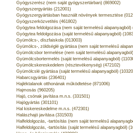
Gyógyszerész (nem saját gyógyszertárban) (869002)
Gyógyszergyártás (212001)
Gyógyszergyártásban használt növények termesztése (012
Gyógyszerközvetítés (461802)
Gyógytea feldolgozása (nem saját termelésű alapanyagból)
Gyógytea feldolgozása (saját termelésű alapanyagból) (108
Gyümölcs-, díszfaiskola (013003)
Gyümölcs-, zöldséglé gyártása (nem saját termelésű alapan
Gyümölcsbor termelése (nem saját termelésű alapanyagból)
Gyümölcsbortermelés (saját termelésű alapanyagból) (1103
Gyümölcskereskedelem (résztevékenység) (472102)
Gyümölcslé gyártása (saját termelésű alapanyagból) (10320
Habarcsgyártás (236401)
Hajléktalanok otthonának működtetése (871006)
Hajmosás (960205)
Hajó, csónak javítása m.n.s. (331501)
Hajógyártás (301101)
Hal kiskereskedelme m.n.s. (472301)
Halászhajó javítása (331503)
Halfeldolgozás, -tartósítás (nem saját termelésű alapanyagb
Halfeldolgozás, -tartósítás (saját termelésű alapanyagból) (