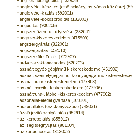
Hang- és hőszigetelés (432906)
Hangfelvétel-készítés (első példány, nyilvános közlésre) (5
Hangfelvétel-kiadás (592001)
Hangfelvétel-sokszorosítás (182001)
Hangosítás (900205)
Hangszer üzembe helyezése (332041)
Hangszer-kiskereskedelem (475909)
Hangszergyártás (322001)
Hangszerjavítás (952910)
Hangszerkölcsönzés (772907)
Hardver-szaktanácsadás (620203)
Használt egyéb gépjármű kiskereskedelme (451902)
Használt személygépjármű, könnyűgépjármű kiskereskede
Használtbútor kiskereskedelem (477903)
Használtiparcikk-kiskereskedelem (477906)
Használtruha-, lábbeli-kiskereskedelem (477902)
Haszonállat-eledel gyártása (109101)
Haszonállatok törzskönyvezése (749031)
Házaló javító szolgáltatás (952914)
Házi korrepetálás (855912)
Házi segítségnyújtás (881004)
Házikertgondozás (813002)