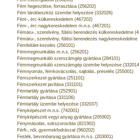
Fém hegesztése, forrasztása (256202)
Fém tárolóeszköz üzembe helyezése (332026)
Fém-, érc-külkereskedelem (467202)
Fém-, érc-nagykereskedelem m.n.s. (467201)
Fémáru-, szerelvény, fűtési berendezés külkereskedelme (
Fémáru-, szerelvény, fűtési berendezés nagykereskedelme 
Fémfelület-kezelés (256101)
Fémmegmunkálás m.n.s. (256201)
Fémmegmunkáló szerszámgép gyártása (284101)
Fémmegmunkáló szerszámgép üzembe helyezése (332014
Fémnyomás, fémkovácsolás, sajtolás, préselés (255001)
Fémszerkezet gyártása (251101)
Fémszerkezet javítása (331101)
Fémtartály gyártása (252901)
Fémtartály javítása (331106)
Fémtartály üzembe helyezése (332037)
Fényképészet m.n.s. (742001)
Fényképészeti vegyi anyag gyártása (205902)
Fénymásolás, sokszorosítás (821902)
Férfi-, női, gyermekfodrászat (960202)
Festék, bevonóanyag gyártása m.n.s. (203001)