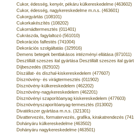
Cukor, édesség, kenyér, pékáru külkereskedelme (463602)
Cukor, édesség, nagykereskedelme m.n.s. (463601)
Cukorgyártás (108101)
Cukorkakészítés (108202)
Cukornádtermesztés (011401)
Cukrászda, fagylaltozó (561010)
Dekorációs falfestés (741004)
Dekorációs szolgáltatás (329916)
Demens betegek bentlakásos intézményi ellátása (871011)
Desztillált szeszes ital gyártása Desztillált szeszes ital gyá
Díjbeszedés (829102)
Díszállat- és díszhal-kiskereskedelem (477607)
Dísznövény- és virágtermesztés (011902)
Dísznövény-külkereskedelem (462202)
Dísznövény-nagykereskedelem (462201)
Dísznövényi szaporítóanyag kiskereskedelem (477603)
Dísznövényszaporítóanyag-termesztés (013002)
Divatékszer gyártása m.n.s. (321301)
Divattervezés, formatervezés, grafika, kirakatrendezés (74
Dohányáru külkereskedelme (463502)
Dohányáru nagykereskedelme (463501)