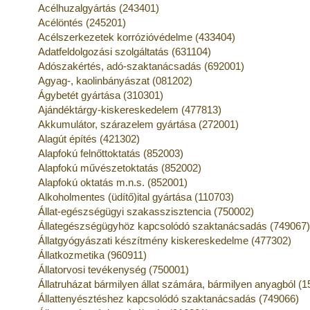
Acélhuzalgyártás (243401)
Acélöntés (245201)
Acélszerkezetek korrózióvédelme (433404)
Adatfeldolgozási szolgáltatás (631104)
Adószakértés, adó-szaktanácsadás (692001)
Agyag-, kaolinbányászat (081202)
Ágybetét gyártása (310301)
Ajándéktárgy-kiskereskedelem (477813)
Akkumulátor, szárazelem gyártása (272001)
Alagút építés (421302)
Alapfokú felnőttoktatás (852003)
Alapfokú művészetoktatás (852002)
Alapfokú oktatás m.n.s. (852001)
Alkoholmentes (üdítő)ital gyártása (110703)
Állat-egészségügyi szakasszisztencia (750002)
Állategészségügyhöz kapcsolódó szaktanácsadás (749067
Állatgyógyászati készítmény kiskereskedelme (477302)
Állatkozmetika (960911)
Állatorvosi tevékenység (750001)
Állatruházat bármilyen állat számára, bármilyen anyagból (
Állattenyésztéshez kapcsolódó szaktanácsadás (749066)