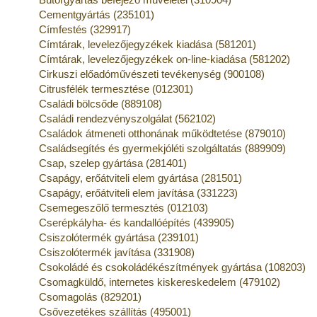
Cementgyártás (235101)
Címfestés (329917)
Címtárak, levelezőjegyzékek kiadása (581201)
Címtárak, levelezőjegyzékek on-line-kiadása (581202)
Cirkuszi előadóművészeti tevékenység (900108)
Citrusfélék termesztése (012301)
Családi bölcsőde (889108)
Családi rendezvényszolgálat (562102)
Családok átmeneti otthonának működtetése (879010)
Családsegítés és gyermekjóléti szolgáltatás (889909)
Csap, szelep gyártása (281401)
Csapágy, erőátviteli elem gyártása (281501)
Csapágy, erőátviteli elem javítása (331223)
Csemegeszőlő termesztés (012103)
Cserépkályha- és kandallóépítés (439905)
Csiszolótermék gyártása (239101)
Csiszolótermék javítása (331908)
Csokoládé és csokoládékészítmények gyártása (108203)
Csomagküldő, internetes kiskereskedelem (479102)
Csomagolás (829201)
Csővezetékes szállítás (495001)