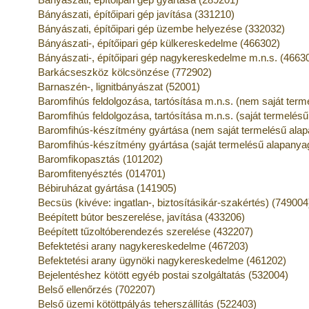
Bányászati, építőipari gép javítása (331210)
Bányászati, építőipari gép üzembe helyezése (332032)
Bányászati-, építőipari gép külkereskedelme (466302)
Bányászati-, építőipari gép nagykereskedelme m.n.s. (4663
Barkácseszköz kölcsönzése (772902)
Barnaszén-, lignitbányászat (52001)
Baromfihús feldolgozása, tartósítása m.n.s. (nem saját ter
Baromfihús feldolgozása, tartósítása m.n.s. (saját termelés
Baromfihús-készítmény gyártása (nem saját termelésű alap
Baromfihús-készítmény gyártása (saját termelésű alapanya
Baromfikopasztás (101202)
Baromfitenyésztés (014701)
Bébiruházat gyártása (141905)
Becsüs (kivéve: ingatlan-, biztosításikár-szakértés) (749004
Beépített bútor beszerelése, javítása (433206)
Beépített tűzoltóberendezés szerelése (432207)
Befektetési arany nagykereskedelme (467203)
Befektetési arany ügynöki nagykereskedelme (461202)
Bejelentéshez kötött egyéb postai szolgáltatás (532004)
Belső ellenőrzés (702207)
Belső üzemi kötöttpályás teherszállítás (522403)