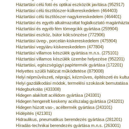
Háztartási célú fotó és optikai eszközök javítása (952917)
Háztartási célú tisztítószer-külkereskedelem (464403)
Háztartási célú tisztítószer-nagykereskedelem (464401)
Háztartási és egyéb alkalmazottat foglalkoztató magánház
Háztartási és egyéb fém tömegcikk gyártása (259904)
Háztartási eszköz, bútor kölcsönzése (772906)
Háztartási üveg-, porcelán-kiskereskedelem (475904)
Háztartási vegyiáru kiskereskedelem (477804)
Háztartási villamos készülék gyártása m.n.s. (275101)
Háztartási villamos készülék üzembe helyezése (952201)
Háztartási, egészségügyi papírtermék gyártása (172201)
Helyettes szülői hálózat működtetése (879008)
Helyi népművészeti, néprajzi, kézműves, építészeti és kult
Helyi gazdálkodási módok, termelési szokások bemutatása
Hidegburkolás (433308)
Hidegen alakított acélidom gyártása (243301)
Hidegen hengerelt keskeny acélszalag gyártása (243201)
Hidegen húzott vas-, acéltermék gyártása (243101)
Hídépítés (421301)
Hidraulikus, pneumatikus berendezés gyártása (281201)
Híradás-technikai berendezés gyártása m.n.s. (263001)