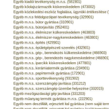
Egyéb kiadói tevékenység m.n.s. (581901)
Egyéb kőolajszármazék kiskereskedelem (473002)
Egyéb közlekedési eszköz foglalása, ügynöki értékesítése 
Egyéb m.n.s feldolgozóipari tevékenység (329901)
Egyéb m.n.s. bútor gyártása (310901)
Egyéb m.n.s. bútorjavítás (952401)
Egyéb m.n.s. élelmiszer külkereskedelem (463803)
Egyéb m.n.s. élelmiszer-nagykereskedelem (463801)
Egyéb m.n.s. építés (429901)
Egyéb m.n.s. épületgépészeti szerelés (432901)
Egyéb m.n.s. gép-, berendezés külkereskedelme (466903)
Egyéb m.n.s. gép-, berendezés nagykereskedelme (466901
Egyéb m.n.s. iparcikk kiskereskedelem (477801)
Egyéb m.n.s. kerámiatermék gyártása (234901)
Egyéb m.n.s. papírtermék gyártása (172901)
Egyéb m.n.s. sporttevékenység (931902)
Egyéb m.n.s. szerszámgép javítása (331212)
Egyéb m.n.s. szerszámgép üzembe helyezése (332015)
Egyéb mezőgazdasági gép javítása (331203)
Egyéb műanyag termék gyártása m.n.s. (222901)
Egyéb nem desztillált, erjesztett ital gyártása (nem saját t
Egyéb nem desztillált, erjesztett ital gyártása (saját termel