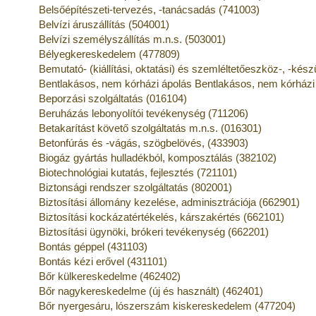
Belsőépítészeti-tervezés, -tanácsadás (741003)
Belvízi áruszállítás (504001)
Belvízi személyszállítás m.n.s. (503001)
Bélyegkereskedelem (477809)
Bemutató- (kiállítási, oktatási) és szemléltetőeszköz-, -kés
Bentlakásos, nem kórházi ápolás Bentlakásos, nem kórházi
Beporzási szolgáltatás (016104)
Beruházás lebonyolítói tevékenység (711206)
Betakarítást követő szolgáltatás m.n.s. (016301)
Betonfúrás és -vágás, szögbelövés, (433903)
Biogáz gyártás hulladékból, komposztálás (382102)
Biotechnológiai kutatás, fejlesztés (721101)
Biztonsági rendszer szolgáltatás (802001)
Biztosítási állomány kezelése, adminisztrációja (662901)
Biztosítási kockázatértékelés, kárszakértés (662101)
Biztosítási ügynöki, brókeri tevékenység (662201)
Bontás géppel (431103)
Bontás kézi erővel (431101)
Bőr külkereskedelme (462402)
Bőr nagykereskedelme (új és használt) (462401)
Bőr nyergesáru, lószerszám kiskereskedelem (477204)