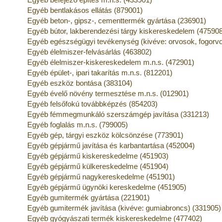
Egyéb bentlakásos ellátás (879001)
Egyéb beton-, gipsz-, cementtermék gyártása (236901)
Egyéb bútor, lakberendezési tárgy kiskereskedelem (47590
Egyéb egészségügyi tevékenység (kivéve: orvosok, fogorv
Egyéb élelmiszer-felvásárlás (463802)
Egyéb élelmiszer-kiskereskedelem m.n.s. (472901)
Egyéb épület-, ipari takarítás m.n.s. (812201)
Egyéb eszköz bontása (383104)
Egyéb évelő növény termesztése m.n.s. (012901)
Egyéb felsőfokú továbbképzés (854203)
Egyéb fémmegmunkáló szerszámgép javítása (331213)
Egyéb foglalás m.n.s. (799005)
Egyéb gép, tárgyi eszköz kölcsönzése (773901)
Egyéb gépjármű javítása és karbantartása (452004)
Egyéb gépjármű kiskereskedelme (451903)
Egyéb gépjármű külkereskedelme (451904)
Egyéb gépjármű nagykereskedelme (451901)
Egyéb gépjármű ügynöki kereskedelme (451905)
Egyéb gumitermék gyártása (221901)
Egyéb gumitermék javítása (kivéve: gumiabroncs) (331905)
Egyéb gyógyászati termék kiskereskedelme (477402)