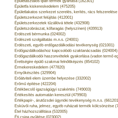
Épületasztalos-ipari termék gyártása (162301)
Épületfa kiskereskedelem (475205)
Épületlakatos szerkezet szerelés, kerítés, rács felszerelés
Épületszerkezet felújítás (412001)
Épületszerkezetek tűzállóvá tétele (432908)
Épületszobrászat, kőfaragás (helyszínen) (439913)
Erdészeti bérmunka (024002)
Erdészeti szolgáltatás m.n.s. (24001)
Erdészeti, egyéb erdőgazdálkodási tevékenység (021001)
Erdőgazdálkodáshoz kapcsolódó szaktanácsadás (024004)
Erdőgazdálkodói haszonvételek gyakorlása (vadon termő eg
Érettségire épülő szakmai felnőttképzés (854102)
Érmekereskedelem (477820)
Ernyőkészítés (329904)
Erőátviteli elem üzembe helyezése (332002)
Erőmű építése (422204)
Értékbecslő igazságügyi szakértés (749003)
Értékesítés automatán keresztül (479903)
Értékpapír-, árutőzsdei ügynöki tevékenység m.n.s. (661201
Esküvői ruha, jelmez, egyéb ruházati termék kölcsönzése (
Étel házhozszállítása (532005)
Éti csiga gyűjtése (023002)