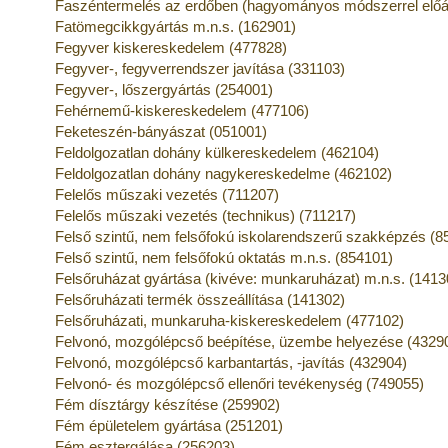
Faszéntermelés az erdőben (hagyományos módszerrel előál
Fatömegcikkgyártás m.n.s. (162901)
Fegyver kiskereskedelem (477828)
Fegyver-, fegyverrendszer javítása (331103)
Fegyver-, lőszergyártás (254001)
Fehérnemű-kiskereskedelem (477106)
Feketeszén-bányászat (051001)
Feldolgozatlan dohány külkereskedelem (462104)
Feldolgozatlan dohány nagykereskedelme (462102)
Felelős műszaki vezetés (711207)
Felelős műszaki vezetés (technikus) (711217)
Felső szintű, nem felsőfokú iskolarendszerű szakképzés (8
Felső szintű, nem felsőfokú oktatás m.n.s. (854101)
Felsőruházat gyártása (kivéve: munkaruházat) m.n.s. (1413
Felsőruházati termék összeállítása (141302)
Felsőruházati, munkaruha-kiskereskedelem (477102)
Felvonó, mozgólépcső beépítése, üzembe helyezése (4329
Felvonó, mozgólépcső karbantartás, -javítás (432904)
Felvonó- és mozgólépcső ellenőri tevékenység (749055)
Fém dísztárgy készítése (259902)
Fém épületelem gyártása (251201)
Fém esztergálása (256203)