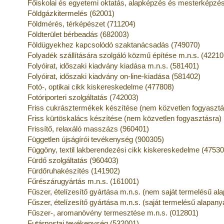
Főiskolai és egyetemi oktatás, alapképzés és mesterképzé
Földgázkitermelés (62001)
Földmérés, térképészet (711204)
Földterület bérbeadás (682003)
Földügyekhez kapcsolódó szaktanácsadás (749070)
Folyadék szállítására szolgáló közmű építése m.n.s. (42210
Folyóirat, időszaki kiadvány kiadása m.n.s. (581401)
Folyóirat, időszaki kiadvány on-line-kiadása (581402)
Fotó-, optikai cikk kiskereskedelme (477808)
Fotóriporteri szolgáltatás (742003)
Friss cukrásztermékek készítése (nem közvetlen fogyasztá
Friss kürtöskalács készítése (nem közvetlen fogyasztásra)
Frissítő, relaxáló masszázs (960401)
Független újságírói tevékenység (900305)
Függöny, textil lakberendezési cikk kiskereskedelme (47530
Fürdő szolgáltatás (960403)
Fürdőruhakészítés (141902)
Fűrészárugyártás m.n.s. (161001)
Fűszer, ételízesítő gyártása m.n.s. (nem saját termelésű al
Fűszer, ételízesítő gyártása m.n.s. (saját termelésű alapan
Fűszer-, aromanövény termesztése m.n.s. (012801)
Futárpostai tevékenység (532001)