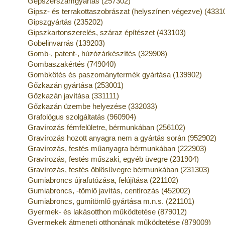
Gépszerszámgyártás (257302)
Gipsz- és terrakottaszobrászat (helyszínen végezve) (4331
Gipszgyártás (235202)
Gipszkartonszerelés, száraz építészet (433103)
Gobelinvarrás (139203)
Gomb-, patent-, húzózárkészítés (329908)
Gombaszakértés (749040)
Gombkötés és paszománytermék gyártása (139902)
Gőzkazán gyártása (253001)
Gőzkazán javítása (331111)
Gőzkazán üzembe helyezése (332033)
Grafológus szolgáltatás (960904)
Gravírozás fémfelületre, bérmunkában (256102)
Gravírozás hozott anyagra nem a gyártás során (952902)
Gravírozás, festés műanyagra bérmunkában (222903)
Gravírozás, festés műszaki, egyéb üvegre (231904)
Gravírozás, festés öblösüvegre bérmunkában (231303)
Gumiabroncs újrafutózása, felújítása (221102)
Gumiabroncs, -tömlő javítás, centírozás (452002)
Gumiabroncs, gumitömlő gyártása m.n.s. (221101)
Gyermek- és lakásotthon működtetése (879012)
Gyermekek átmeneti otthonának működtetése (879009)