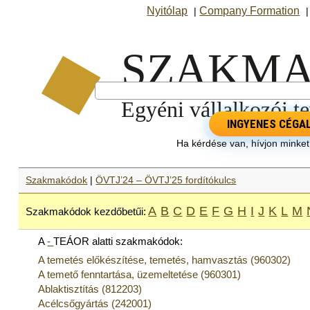
Nyitólap
Company Formation
|
INGYENES CÉGA
Ha kérdése van, hívjon minke
Szakmakódok
|
ÖVTJ’24 – ÖVTJ’25 fordítókulcs
A
B
C
D
E
F
G
H
I
J
K
L
M
Szakmakódok kezdőbetűi:
A
-
TEÁOR alatti szakmakódok:
A temetés előkészítése, temetés, hamvasztás (960302)
A temető fenntartása, üzemeltetése (960301)
Ablaktisztítás (812203)
Acélcsőgyártás (242001)