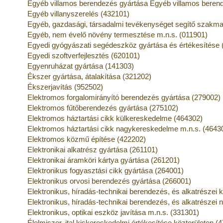
Egyéb villamos berendezés gyártása Egyéb villamos berend
Egyéb villanyszerelés (432101)
Egyéb, gazdasági, társadalmi tevékenységet segítő szakmai
Egyéb, nem évelő növény termesztése m.n.s. (011901)
Egyedi gyógyászati segédeszköz gyártása és értékesítése 
Egyedi szoftverfejlesztés (620101)
Egyenruházat gyártása (141303)
Ékszer gyártása, átalakítása (321202)
Ékszerjavítás (952502)
Elektromos forgalomirányító berendezés gyártása (279002)
Elektromos fűtőberendezés gyártása (275102)
Elektromos háztartási cikk külkereskedelme (464302)
Elektromos háztartási cikk nagykereskedelme m.n.s. (4643
Elektromos közmű építése (422202)
Elektronikai alkatrész gyártása (261101)
Elektronikai áramköri kártya gyártása (261201)
Elektronikus fogyasztási cikk gyártása (264001)
Elektronikus orvosi berendezés gyártása (266001)
Elektronikus, híradás-technikai berendezés, és alkatrészei
Elektronikus, híradás-technikai berendezés, és alkatrésze
Elektronikus, optikai eszköz javítása m.n.s. (331301)
Élelmiszer, ital kiskereskedelmi értékesítése közterületen (