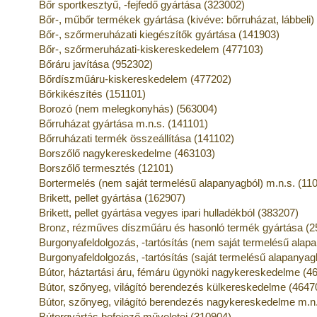
Bőr sportkesztyű, -fejfedő gyártása (323002)
Bőr-, műbőr termékek gyártása (kivéve: bőrruházat, lábbeli)
Bőr-, szőrmeruházati kiegészítők gyártása (141903)
Bőr-, szőrmeruházati-kiskereskedelem (477103)
Bőráru javítása (952302)
Bőrdíszműáru-kiskereskedelem (477202)
Bőrkikészítés (151101)
Borozó (nem melegkonyhás) (563004)
Bőrruházat gyártása m.n.s. (141101)
Bőrruházati termék összeállítása (141102)
Borszőlő nagykereskedelme (463103)
Borszőlő termesztés (12101)
Bortermelés (nem saját termelésű alapanyagból) m.n.s. (11
Brikett, pellet gyártása (162907)
Brikett, pellet gyártása vegyes ipari hulladékból (383207)
Bronz, rézműves díszműáru és hasonló termék gyártása (2
Burgonyafeldolgozás, -tartósítás (nem saját termelésű alap
Burgonyafeldolgozás, -tartósítás (saját termelésű alapanyag
Bútor, háztartási áru, fémáru ügynöki nagykereskedelme (4
Bútor, szőnyeg, világító berendezés külkereskedelme (4647
Bútor, szőnyeg, világító berendezés nagykereskedelme m.n
Bútorgyártás befejező műveletei (310904)