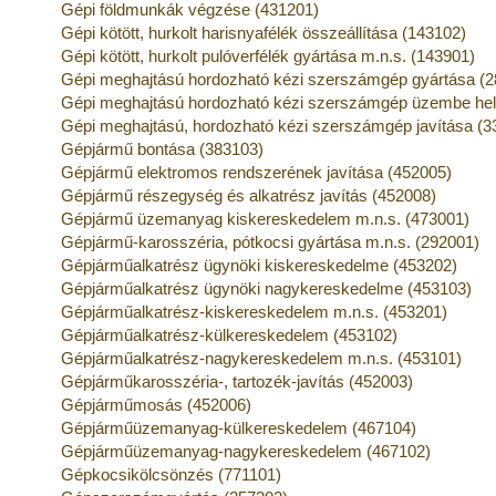
Gépi földmunkák végzése (431201)
Gépi kötött, hurkolt harisnyafélék összeállítása (143102)
Gépi kötött, hurkolt pulóverfélék gyártása m.n.s. (143901)
Gépi meghajtású hordozható kézi szerszámgép gyártása (
Gépi meghajtású hordozható kézi szerszámgép üzembe he
Gépi meghajtású, hordozható kézi szerszámgép javítása (3
Gépjármű bontása (383103)
Gépjármű elektromos rendszerének javítása (452005)
Gépjármű részegység és alkatrész javítás (452008)
Gépjármű üzemanyag kiskereskedelem m.n.s. (473001)
Gépjármű-karosszéria, pótkocsi gyártása m.n.s. (292001)
Gépjárműalkatrész ügynöki kiskereskedelme (453202)
Gépjárműalkatrész ügynöki nagykereskedelme (453103)
Gépjárműalkatrész-kiskereskedelem m.n.s. (453201)
Gépjárműalkatrész-külkereskedelem (453102)
Gépjárműalkatrész-nagykereskedelem m.n.s. (453101)
Gépjárműkarosszéria-, tartozék-javítás (452003)
Gépjárműmosás (452006)
Gépjárműüzemanyag-külkereskedelem (467104)
Gépjárműüzemanyag-nagykereskedelem (467102)
Gépkocsikölcsönzés (771101)