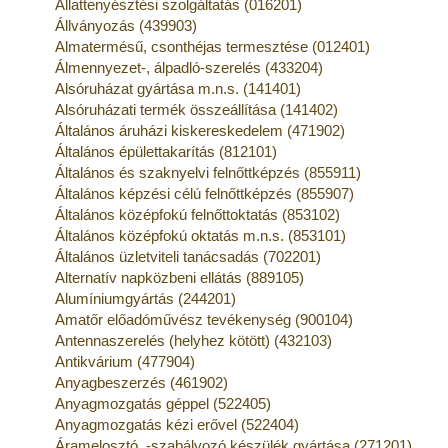
Állattenyésztési szolgáltatás (016201)
Állványozás (439903)
Almatermésű, csonthéjas termesztése (012401)
Álmennyezet-, álpadló-szerelés (433204)
Alsóruházat gyártása m.n.s. (141401)
Alsóruházati termék összeállítása (141402)
Általános áruházi kiskereskedelem (471902)
Általános épülettakarítás (812101)
Általános és szaknyelvi felnőttképzés (855911)
Általános képzési célú felnőttképzés (855907)
Általános középfokú felnőttoktatás (853102)
Általános középfokú oktatás m.n.s. (853101)
Általános üzletviteli tanácsadás (702201)
Alternatív napközbeni ellátás (889105)
Alumíniumgyártás (244201)
Amatőr előadóművész tevékenység (900104)
Antennaszerelés (helyhez kötött) (432103)
Antikvárium (477904)
Anyagbeszerzés (461902)
Anyagmozgatás géppel (522405)
Anyagmozgatás kézi erővel (522404)
Áramelosztó, -szabályozó készülék gyártása (271201)