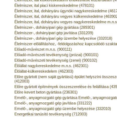
Élelmiszer, ital piaci kiskereskedelme (478101)
Élelmiszer, ital, dohányáru ügynöki nagykereskedelme (461
Élelmiszer, ital, dohányáru vegyes külkereskedelme (46390
Élelmiszer, ital, dohányáru vegyes nagykereskedelme m.n.s
Élelmiszer-, dohányipari gép gyártása (289301)
Élelmiszer-, dohányipari gép javítása (331209)
Élelmiszer-, dohányipari gép üzembe helyezése (332018)
Élelmiszer-előállításhoz, -feldolgozáshoz kapcsolódó szak
Előadó-művészet m.n.s. (900111)
Előadó-művészeti tevékenység (prózai) (900101)
Előadó-művészeti tevékenység (zenei) (900102)
Élőállat nagykereskedelme m.n.s. (462301)
Élőállat-külkereskedelem (462303)
Előre gyártott (nem saját gyártású) épület helyszíni összesze
(412003)
Előre gyártott építmények összeszerelése és felállítása (43
Előre kevert beton gyártása (236301)
Emelő-, anyagmozgató gép gyártása Emelő-, anyagmozgató
Emelő-, anyagmozgató gép javítása (331222)
Emelő-, anyagmozgató gép üzembe helyezése (332010)
Energetikai tanúsító tevékenység (712003)