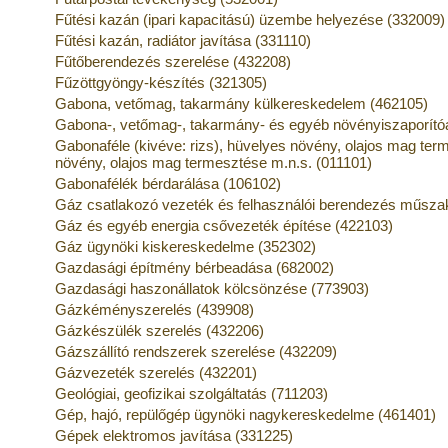
Fűtési kazán (ipari kapacitású) üzembe helyezése (332009)
Fűtési kazán, radiátor javítása (331110)
Fűtőberendezés szerelése (432208)
Fűzöttgyöngy-készítés (321305)
Gabona, vetőmag, takarmány külkereskedelem (462105)
Gabona-, vetőmag-, takarmány- és egyéb növényiszaporít
Gabonaféle (kivéve: rizs), hüvelyes növény, olajos mag ter
növény, olajos mag termesztése m.n.s. (011101)
Gabonafélék bérdarálása (106102)
Gáz csatlakozó vezeték és felhasználói berendezés műszaki
Gáz és egyéb energia csővezeték építése (422103)
Gáz ügynöki kiskereskedelme (352302)
Gazdasági építmény bérbeadása (682002)
Gazdasági haszonállatok kölcsönzése (773903)
Gázkéményszerelés (439908)
Gázkészülék szerelés (432206)
Gázszállító rendszerek szerelése (432209)
Gázvezeték szerelés (432201)
Geológiai, geofizikai szolgáltatás (711203)
Gép, hajó, repülőgép ügynöki nagykereskedelme (461401)
Gépek elektromos javítása (331225)