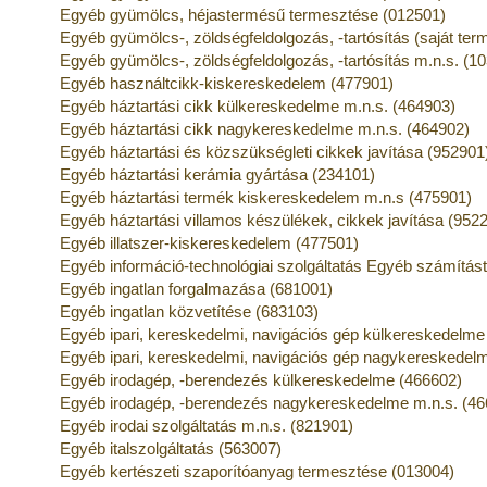
Egyéb gyümölcs, héjastermésű termesztése (012501)
Egyéb gyümölcs-, zöldségfeldolgozás, -tartósítás (saját te
Egyéb gyümölcs-, zöldségfeldolgozás, -tartósítás m.n.s. (1
Egyéb használtcikk-kiskereskedelem (477901)
Egyéb háztartási cikk külkereskedelme m.n.s. (464903)
Egyéb háztartási cikk nagykereskedelme m.n.s. (464902)
Egyéb háztartási és közszükségleti cikkek javítása (952901
Egyéb háztartási kerámia gyártása (234101)
Egyéb háztartási termék kiskereskedelem m.n.s (475901)
Egyéb háztartási villamos készülékek, cikkek javítása (952
Egyéb illatszer-kiskereskedelem (477501)
Egyéb információ-technológiai szolgáltatás Egyéb számítás
Egyéb ingatlan forgalmazása (681001)
Egyéb ingatlan közvetítése (683103)
Egyéb ipari, kereskedelmi, navigációs gép külkereskedelme
Egyéb ipari, kereskedelmi, navigációs gép nagykereskedel
Egyéb irodagép, -berendezés külkereskedelme (466602)
Egyéb irodagép, -berendezés nagykereskedelme m.n.s. (46
Egyéb irodai szolgáltatás m.n.s. (821901)
Egyéb italszolgáltatás (563007)
Egyéb kertészeti szaporítóanyag termesztése (013004)