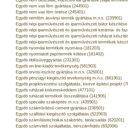
Egyéb nem vas fém gyártása (244501)
Egyéb nem vas fém öntése (245401)
Egyéb nemfém ásványi termék gyártása m.n.s. (239901)
Egyéb népi iparművészeti és iparművészeti bútor készítése
Egyéb népi iparművészeti és iparművészeti kerámia- és fa
Egyéb népi iparművészeti és iparművészeti ruházat készíté
Egyéb népi iparművészeti és iparművészeti termékek készí
Egyéb nyomdai termékek nyomása (181203)
Egyéb nyomtatott papírtermék kötése (181402)
Egyéb öblösüveggyártás (231301)
Egyéb on-line-kiadói tevékenység (581903)
Egyéb orvosi eszköz gyártása m.n.s. (325001)
Egyéb pénzügyi kiegészítő tevékenység m.n.s. (661901)
Egyéb projektvezetési szolgáltatás, kivéve építési projekt (
Egyéb ruházati kiskereskedelem (477101)
Egyéb ruházati termékek összeállítása (141906)
Egyéb speciális szaképítés m.n.s. (439901)
Egyéb szálerősítésű cement gyártása (236501)
Egyéb szállítást kiegészítő szolgáltatás (522903)
Egyéb számítástechnikai szakértés, tanácsadás (620201)
Egyéb számviteli szolgáltatás, bérszámfejtés (692006)