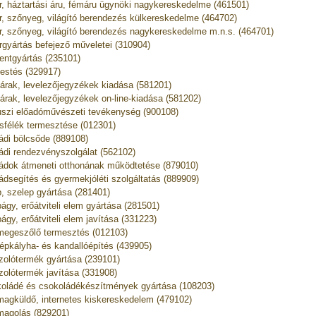
r, háztartási áru, fémáru ügynöki nagykereskedelme (461501)
r, szőnyeg, világító berendezés külkereskedelme (464702)
r, szőnyeg, világító berendezés nagykereskedelme m.n.s. (464701)
rgyártás befejező műveletei (310904)
ntgyártás (235101)
estés (329917)
árak, levelezőjegyzékek kiadása (581201)
árak, levelezőjegyzékek on-line-kiadása (581202)
uszi előadóművészeti tevékenység (900108)
usfélék termesztése (012301)
ádi bölcsőde (889108)
ádi rendezvényszolgálat (562102)
ádok átmeneti otthonának működtetése (879010)
ádsegítés és gyermekjóléti szolgáltatás (889909)
, szelep gyártása (281401)
ágy, erőátviteli elem gyártása (281501)
ágy, erőátviteli elem javítása (331223)
egeszőlő termesztés (012103)
épkályha- és kandallóépítés (439905)
zolótermék gyártása (239101)
zolótermék javítása (331908)
oládé és csokoládékészítmények gyártása (108203)
agküldő, internetes kiskereskedelem (479102)
agolás (829201)