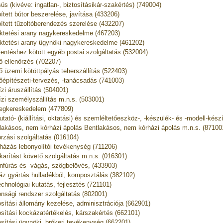
üs (kivéve: ingatlan-, biztosításikár-szakértés) (749004)
ített bútor beszerelése, javítása (433206)
ített tűzoltóberendezés szerelése (432207)
ktetési arany nagykereskedelme (467203)
ktetési arany ügynöki nagykereskedelme (461202)
lentéshez kötött egyéb postai szolgáltatás (532004)
ő ellenőrzés (702207)
ő üzemi kötöttpályás teherszállítás (522403)
őépítészeti-tervezés, -tanácsadás (741003)
ízi áruszállítás (504001)
ízi személyszállítás m.n.s. (503001)
egkereskedelem (477809)
tató- (kiállítási, oktatási) és szemléltetőeszköz-, -készülék- és -modell-kész
lakásos, nem kórházi ápolás Bentlakásos, nem kórházi ápolás m.n.s. (87100
rzási szolgáltatás (016104)
házás lebonyolítói tevékenység (711206)
karítást követő szolgáltatás m.n.s. (016301)
nfúrás és -vágás, szögbelövés, (433903)
áz gyártás hulladékból, komposztálás (382102)
echnológiai kutatás, fejlesztés (721101)
onsági rendszer szolgáltatás (802001)
osítási állomány kezelése, adminisztrációja (662901)
osítási kockázatértékelés, kárszakértés (662101)
osítási ügynöki, brókeri tevékenység (662201)