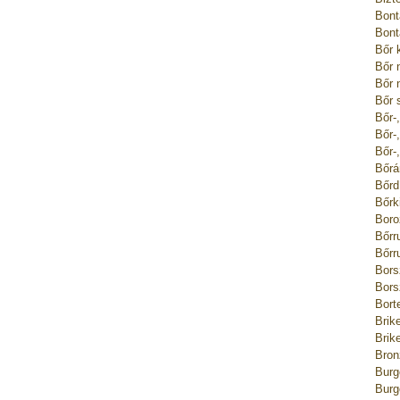
Bont
Bont
Bőr 
Bőr 
Bőr 
Bőr 
Bőr-
Bőr-
Bőr-
Bőrá
Bőrd
Bőrk
Boro
Bőrr
Bőrr
Bors
Bors
Bort
Brik
Brik
Bron
Burg
Burg