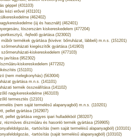
ás géppel (431103)
ás kézi erővel (431101)
külkereskedelme (462402)
nagykereskedelme (új és használt) (462401)
nyergesáru, lószerszám kiskereskedelem (477204)
sportkesztyű, -fejfedő gyártása (323002)
, műbőr termékek gyártása (kivéve: bőrruházat, lábbeli) m.n.s. (151201)
, szőrmeruházati kiegészítők gyártása (141903)
, szőrmeruházati-kiskereskedelem (477103)
ru javítása (952302)
íszműáru-kiskereskedelem (477202)
ikészítés (151101)
zó (nem melegkonyhás) (563004)
uházat gyártása m.n.s. (141101)
uházati termék összeállítása (141102)
zőlő nagykereskedelme (463103)
zőlő termesztés (12101)
ermelés (nem saját termelésű alapanyagból) m.n.s. (110201)
ett, pellet gyártása (162907)
ett, pellet gyártása vegyes ipari hulladékból (383207)
z, rézműves díszműáru és hasonló termék gyártása (259905)
onyafeldolgozás, -tartósítás (nem saját termelésű alapanyagból) (103101)
onyafeldolgozás, -tartósítás (saját termelésű alapanyagból) (103102)