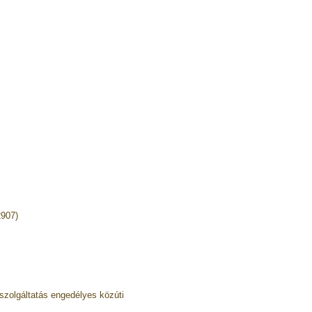
2907)
zolgáltatás engedélyes közúti