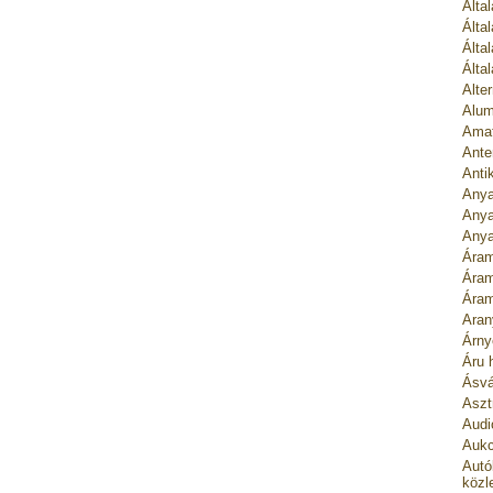
Álta
Álta
Álta
Álta
Alte
Alum
Amat
Ante
Anti
Anya
Anya
Anya
Áram
Áram
Áram
Aran
Árny
Áru 
Ásvá
Asztr
Audi
Aukc
Autó
közl