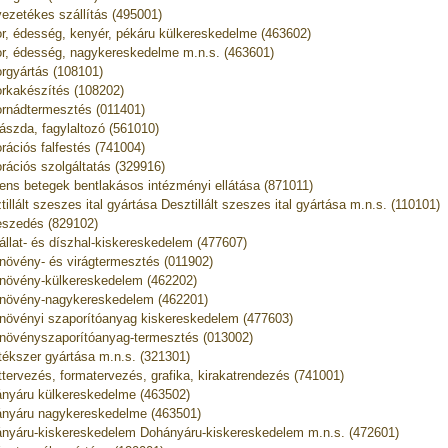
ezetékes szállítás (495001)
r, édesség, kenyér, pékáru külkereskedelme (463602)
r, édesség, nagykereskedelme m.n.s. (463601)
rgyártás (108101)
rkakészítés (108202)
rnádtermesztés (011401)
ászda, fagylaltozó (561010)
rációs falfestés (741004)
rációs szolgáltatás (329916)
ns betegek bentlakásos intézményi ellátása (871011)
tillált szeszes ital gyártása Desztillált szeszes ital gyártása m.n.s. (110101)
eszedés (829102)
állat- és díszhal-kiskereskedelem (477607)
növény- és virágtermesztés (011902)
növény-külkereskedelem (462202)
növény-nagykereskedelem (462201)
növényi szaporítóanyag kiskereskedelem (477603)
növényszaporítóanyag-termesztés (013002)
tékszer gyártása m.n.s. (321301)
ttervezés, formatervezés, grafika, kirakatrendezés (741001)
nyáru külkereskedelme (463502)
nyáru nagykereskedelme (463501)
nyáru-kiskereskedelem Dohányáru-kiskereskedelem m.n.s. (472601)