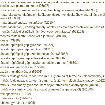
busszal nem menetrendszerű személyszállításként végzett gépjárművezetői 
ekedési szolgáltató részére (493907)
busszal végzett menetrend szerinti távolsági személyszállítás (493905)
mata tekepálya, vidámparki játékberendezés, vendéglátóhely asztali és egyé
ezése (332038)
mata öntözőrendszer telepítése (422104)
mata, vidámparki, vendéglátóhelyi asztali és egyéb társasjátékok javítása (3
mentés (rakfelület nélküli járművel vagy vontatással) (522104)
mentés rakfelülettel rendelkező járművel (494104)
gozás (439102)
ászati, építőipari gép gyártása (289201)
ászati, építőipari gép javítása (331210)
ászati, építőipari gép üzembe helyezése (332032)
ászati-, építőipari gép külkereskedelme (466302)
ászati-, építőipari gép nagykereskedelme m.n.s. (466301)
ácseszköz kölcsönzése (772902)
aszén-, lignitbányászat (52001)
mfihús feldolgozása, tartósítása m.n.s. (nem saját termelésű alapanyagból) 
mfihús feldolgozása, tartósítása m.n.s. (saját termelésű alapanyagból) (1012
mfihús-készítmény gyártása (nem saját termelésű alapanyagból) (101302)
mfihús-készítmény gyártása (saját termelésű alapanyagból) (101306)
mfikopasztás (101202)
mfitenyésztés (014701)
ruházat gyártása (141905)