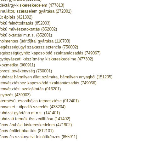
déktárgy-kiskereskedelem (477813)
mulátor, szárazelem gyártása (272001)
út építés (421302)
fokú felnőttoktatás (852003)
fokú művészetoktatás (852002)
fokú oktatás m.n.s. (852001)
holmentes (üdítő)ital gyártása (110703)
t-egészségügyi szakasszisztencia (750002)
tegészségügyhöz kapcsolódó szaktanácsadás (749067)
tgyógyászati készítmény kiskereskedelme (477302)
tkozmetika (960911)
torvosi tevékenység (750001)
truházat bármilyen állat számára, bármilyen anyagból (151205)
ttenyésztéshez kapcsolódó szaktanácsadás (749066)
ttenyésztési szolgáltatás (016201)
ányozás (439903)
termésű, csonthéjas termesztése (012401)
nnyezet-, álpadló-szerelés (433204)
ruházat gyártása m.n.s. (141401)
ruházati termék összeállítása (141402)
lános áruházi kiskereskedelem (471902)
lános épülettakarítás (812101)
lános és szaknyelvi felnőttképzés (855911)