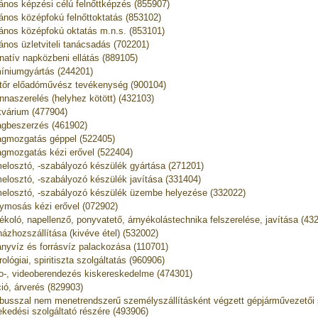
lános képzési célú felnőttképzés (855907)
lános középfokú felnőttoktatás (853102)
lános középfokú oktatás m.n.s. (853101)
lános üzletviteli tanácsadás (702201)
rnatív napközbeni ellátás (889105)
íniumgyártás (244201)
őr előadóművész tevékenység (900104)
nnaszerelés (helyhez kötött) (432103)
kvárium (477904)
gbeszerzés (461902)
gmozgatás géppel (522405)
gmozgatás kézi erővel (522404)
elosztó, -szabályozó készülék gyártása (271201)
elosztó, -szabályozó készülék javítása (331404)
elosztó, -szabályozó készülék üzembe helyezése (332022)
ymosás kézi erővel (072902)
ékoló, napellenző, ponyvatető, árnyékolástechnika felszerelése, javítása (43
házhozszállítása (kivéve étel) (532002)
nyvíz és forrásvíz palackozása (110701)
ológiai, spiritiszta szolgáltatás (960906)
o-, videoberendezés kiskereskedelme (474301)
ió, árverés (829903)
busszal nem menetrendszerű személyszállításként végzett gépjárművezetői s
ekedési szolgáltató részére (493906)