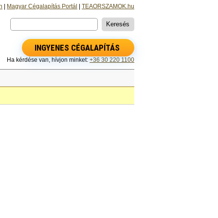
n
|
Magyar Cégalapítás Portál
|
TEAORSZAMOK.hu
INGYENES CÉGALAPÍTÁS
Ha kérdése van, hívjon minket:
+36 30 220 1100