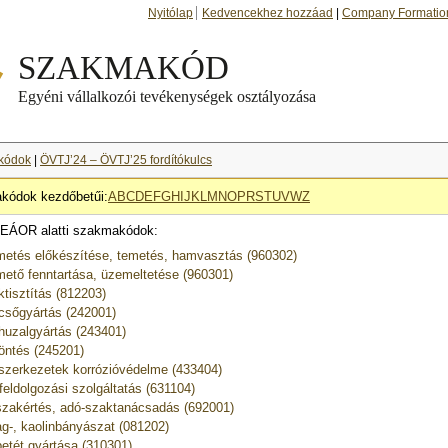
Nyitólap
Kedvencekhez hozzáad
|
Company Formatio
kódok
|
ÖVTJ’24 – ÖVTJ’25 fordítókulcs
kódok kezdőbetűi:
A
B
C
D
E
F
G
H
I
J
K
L
M
N
O
P
R
S
T
U
V
W
Z
EÁOR alatti szakmakódok:
metés előkészítése, temetés, hamvasztás (960302)
mető fenntartása, üzemeltetése (960301)
ktisztítás (812203)
csőgyártás (242001)
huzalgyártás (243401)
öntés (245201)
szerkezetek korrózióvédelme (433404)
feldolgozási szolgáltatás (631104)
zakértés, adó-szaktanácsadás (692001)
g-, kaolinbányászat (081202)
etét gyártása (310301)