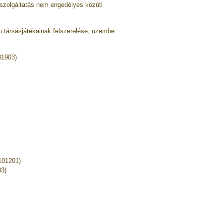
szolgáltatás nem engedélyes közúti
b társasjátékainak felszerelése, üzembe
31903)
(101201)
03)