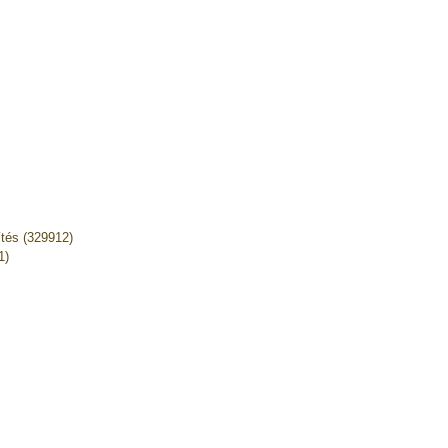
ítés (329912)
1)