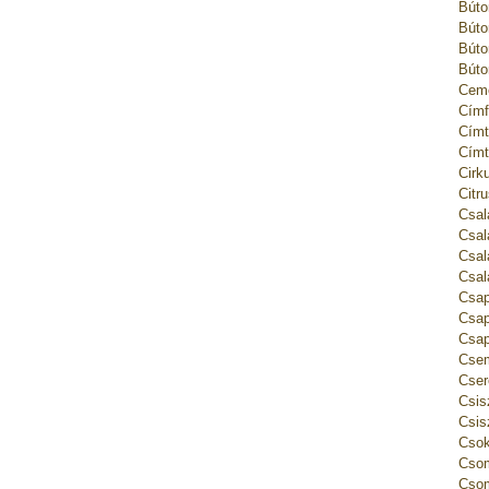
Búto
Búto
Búto
Búto
Ceme
Címf
Címt
Címt
Cirk
Citr
Csal
Csal
Csal
Csal
Csap
Csap
Csap
Csem
Cser
Csis
Csis
Csok
Csom
Csom