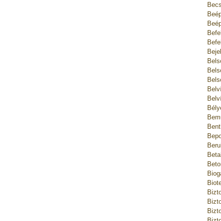
Becs
Beép
Beép
Befe
Befe
Beje
Bels
Bels
Bels
Belv
Belv
Bély
Bemu
Bent
Bepo
Beru
Beta
Beto
Biog
Biot
Bizt
Bizt
Bizt
Bizt