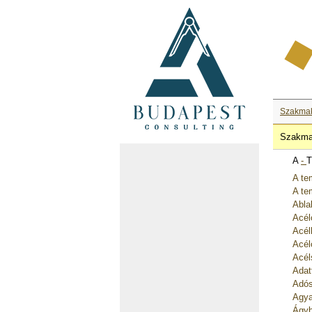
Szakma
Szakma
A
-
T
A te
A te
Abla
Acél
Acél
Acél
Acél
Adat
Adós
Agya
Ágyb