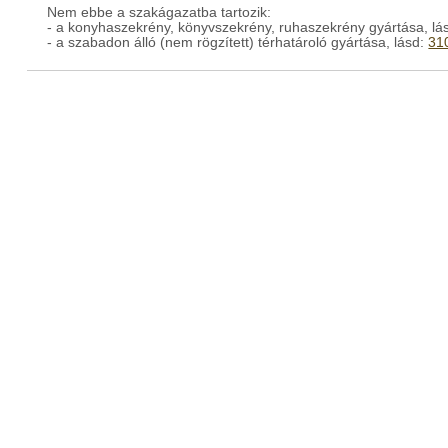
Nem ebbe a szakágazatba tartozik:
- a konyhaszekrény, könyvszekrény, ruhaszekrény gyártása, lá
- a szabadon álló (nem rögzített) térhatároló gyártása, lásd:
31