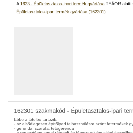
A
1623 - Épületasztalos-ipari termék gyártása
TEÁOR alatti
Épületasztalos-ipari termék gyártása (162301)
162301 szakmakód - Épületasztalos-ipari te
Ebbe a tételbe tartozik:
- az elsődlegesen építőipari felhasználásra szánt fatermékek g
- gerenda, szarufa, tetőgerenda
- a ragasztóanyaggal rétegelt és fémszerelvényekkel összeilleszt