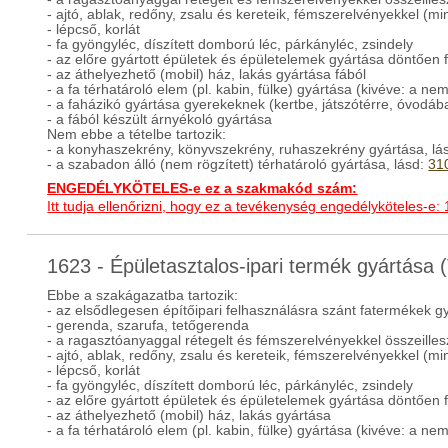
- ajtó, ablak, redőny, zsalu és kereteik, fémszerelvényekkel (min
- lépcső, korlát
- fa gyöngyléc, díszített domború léc, párkányléc, zsindely
- az előre gyártott épületek és épületelemek gyártása döntően 
- az áthelyezhető (mobil) ház, lakás gyártása fából
- a fa térhatároló elem (pl. kabin, fülke) gyártása (kivéve: a nem
- a faházikó gyártása gyerekeknek (kertbe, játszótérre, óvodába
- a fából készült árnyékoló gyártása
Nem ebbe a tételbe tartozik:
- a konyhaszekrény, könyvszekrény, ruhaszekrény gyártása, lá
- a szabadon álló (nem rögzített) térhatároló gyártása, lásd:
31
ENGEDÉLYKÖTELES-e ez a szakmakód szám:
Itt tudja ellenőrizni, hogy ez a tevékenység engedélyköteles-e:
1623 - Épületasztalos-ipari termék gyártása
Ebbe a szakágazatba tartozik:
- az elsődlegesen építőipari felhasználásra szánt fatermékek g
- gerenda, szarufa, tetőgerenda
- a ragasztóanyaggal rétegelt és fémszerelvényekkel összeilleszt
- ajtó, ablak, redőny, zsalu és kereteik, fémszerelvényekkel (min
- lépcső, korlát
- fa gyöngyléc, díszített domború léc, párkányléc, zsindely
- az előre gyártott épületek és épületelemek gyártása döntően f
- az áthelyezhető (mobil) ház, lakás gyártása
- a fa térhatároló elem (pl. kabin, fülke) gyártása (kivéve: a nem