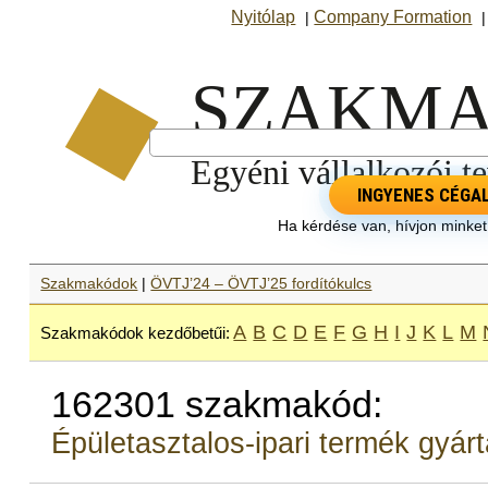
Nyitólap
Company Formation
|
INGYENES CÉGA
Ha kérdése van, hívjon minke
Szakmakódok
|
ÖVTJ’24 – ÖVTJ’25 fordítókulcs
A
B
C
D
E
F
G
H
I
J
K
L
M
Szakmakódok kezdőbetűi:
162301 szakmakód:
Épületasztalos-ipari termék gyár