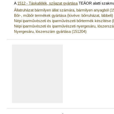
A
1512 - Táskafélék, szíjazat gyártása
TEÁOR alatti szakm
Állatruházat bármilyen állat számára, bármilyen anyagból (
Bőr-, műbőr termékek gyártása (kivéve: bőrruházat, lábbeli)
Népi iparművészeti és iparművészeti bőrtermék készítése (k
Népi iparművészeti és iparművészeti nyergesáru, lószersz
Nyergesáru, lószerszám gyártása (151204)