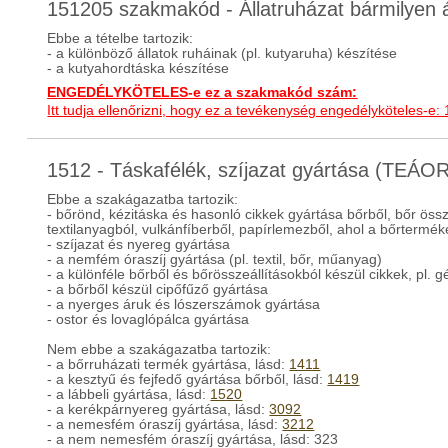
151205 szakmakód - Állatruházat bármilyen á
Ebbe a tételbe tartozik:
- a különböző állatok ruháinak (pl. kutyaruha) készítése
- a kutyahordtáska készítése
ENGEDÉLYKÖTELES-e ez a szakmakód szám:
Itt tudja ellenőrizni, hogy ez a tevékenység engedélyköteles-e:
1512 - Táskafélék, szíjazat gyártása (TEÁO
Ebbe a szakágazatba tartozik:
- bőrönd, kézitáska és hasonló cikkek gyártása bőrből, bőr öss
textilanyagból, vulkánfíberből, papírlemezből, ahol a bőrtermé
- szíjazat és nyereg gyártása
- a nemfém óraszíj gyártása (pl. textil, bőr, műanyag)
- a különféle bőrből és bőrösszeállításokból készül cikkek, pl. gé
- a bőrből készül cipőfűző gyártása
- a nyerges áruk és lószerszámok gyártása
- ostor és lovaglópálca gyártása
Nem ebbe a szakágazatba tartozik:
- a bőrruházati termék gyártása, lásd:
1411
- a kesztyű és fejfedő gyártása bőrből, lásd:
1419
- a lábbeli gyártása, lásd:
1520
- a kerékpárnyereg gyártása, lásd:
3092
- a nemesfém óraszíj gyártása, lásd:
3212
- a nem nemesfém óraszíj gyártása, lásd: 323