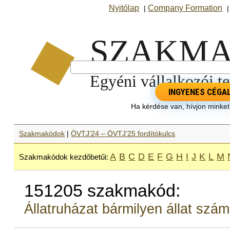
Nyitólap
Company Formation
|
INGYENES CÉGA
Ha kérdése van, hívjon minke
Szakmakódok
|
ÖVTJ’24 – ÖVTJ’25 fordítókulcs
A
B
C
D
E
F
G
H
I
J
K
L
M
Szakmakódok kezdőbetűi:
151205 szakmakód:
Állatruházat bármilyen állat szá