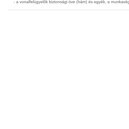
- a vonalfelügyelők biztonsági öve (hám) és egyéb, a munkavé