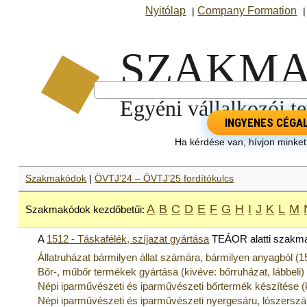
Nyitólap
Company Formation
|
INGYENES CÉGA
Ha kérdése van, hívjon minke
Szakmakódok
|
ÖVTJ’24 – ÖVTJ’25 fordítókulcs
A
B
C
D
E
F
G
H
I
J
K
L
M
Szakmakódok kezdőbetűi:
A
1512 - Táskafélék, szíjazat gyártása
TEÁOR alatti szakm
Állatruházat bármilyen állat számára, bármilyen anyagból (
Bőr-, műbőr termékek gyártása (kivéve: bőrruházat, lábbeli)
Népi iparművészeti és iparművészeti bőrtermék készítése (k
Népi iparművészeti és iparművészeti nyergesáru, lószersz