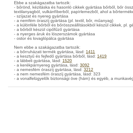
Ebbe a szakágazatba tartozik:
- bőrönd, kézitáska és hasonló cikkek gyártása bőrből, bőr öss
textilanyagból, vulkánfíberből, papírlemezből, ahol a bőrtermé
- szíjazat és nyereg gyártása
- a nemfém óraszíj gyártása (pl. textil, bőr, műanyag)
- a különféle bőrből és bőrösszeállításokból készül cikkek, pl. gé
- a bőrből készül cipőfűző gyártása
- a nyerges áruk és lószerszámok gyártása
- ostor és lovaglópálca gyártása
Nem ebbe a szakágazatba tartozik:
- a bőrruházati termék gyártása, lásd:
1411
- a kesztyű és fejfedő gyártása bőrből, lásd:
1419
- a lábbeli gyártása, lásd:
1520
- a kerékpárnyereg gyártása, lásd:
3092
- a nemesfém óraszíj gyártása, lásd:
3212
- a nem nemesfém óraszíj gyártása, lásd: 323
- a vonalfelügyelők biztonsági öve (hám) és egyéb, a munkavé