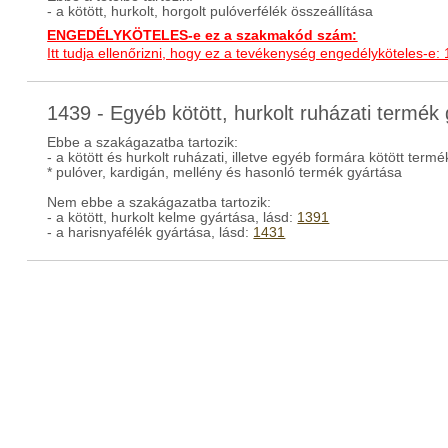
- a kötött, hurkolt, horgolt pulóverfélék összeállítása
ENGEDÉLYKÖTELES-e ez a szakmakód szám:
Itt tudja ellenőrizni, hogy ez a tevékenység engedélyköteles-e:
1439 - Egyéb kötött, hurkolt ruházati termé
Ebbe a szakágazatba tartozik:
- a kötött és hurkolt ruházati, illetve egyéb formára kötött term
* pulóver, kardigán, mellény és hasonló termék gyártása
Nem ebbe a szakágazatba tartozik:
- a kötött, hurkolt kelme gyártása, lásd:
1391
- a harisnyafélék gyártása, lásd:
1431