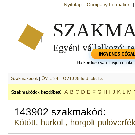
Nyitólap
Company Formation
|
INGYENES CÉGA
Ha kérdése van, hívjon minke
Szakmakódok
|
ÖVTJ’24 – ÖVTJ’25 fordítókulcs
A
B
C
D
E
F
G
H
I
J
K
L
M
Szakmakódok kezdőbetűi:
143902 szakmakód:
Kötött, hurkolt, horgolt pulóverfé