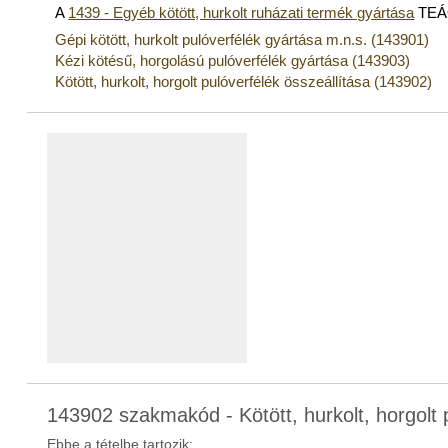
A
1439 - Egyéb kötött, hurkolt ruházati termék gyártása
TEÁO
Gépi kötött, hurkolt pulóverfélék gyártása m.n.s. (143901)
Kézi kötésű, horgolású pulóverfélék gyártása (143903)
Kötött, hurkolt, horgolt pulóverfélék összeállítása (143902)
143902 szakmakód - Kötött, hurkolt, horgolt 
Ebbe a tételbe tartozik: