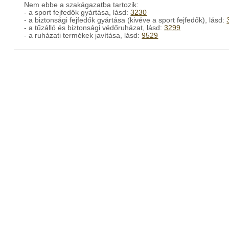
Nem ebbe a szakágazatba tartozik:
- a sport fejfedők gyártása, lásd:
3230
- a biztonsági fejfedők gyártása (kivéve a sport fejfedők), lásd:
- a tűzálló és biztonsági védőruházat, lásd:
3299
- a ruházati termékek javítása, lásd:
9529