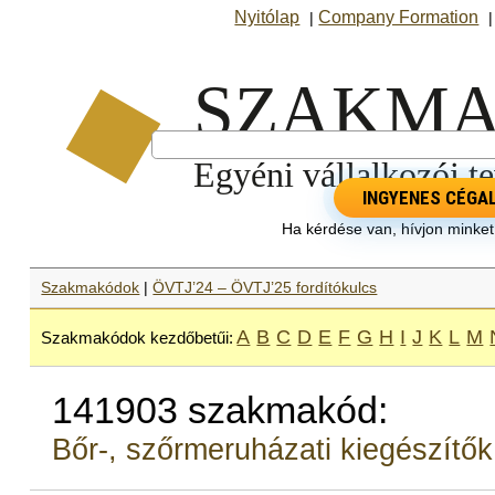
Nyitólap
Company Formation
|
INGYENES CÉGA
Ha kérdése van, hívjon minke
Szakmakódok
|
ÖVTJ’24 – ÖVTJ’25 fordítókulcs
A
B
C
D
E
F
G
H
I
J
K
L
M
Szakmakódok kezdőbetűi:
141903 szakmakód:
Bőr-, szőrmeruházati kiegészítők