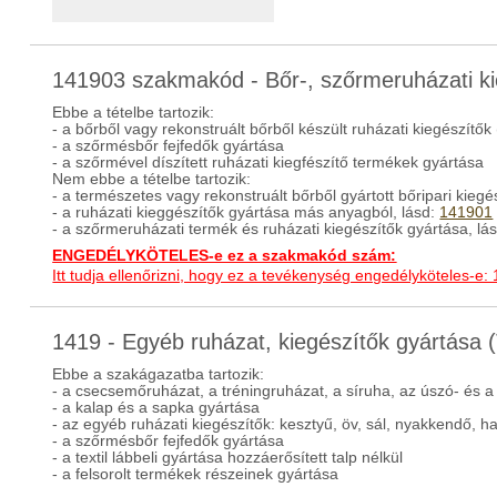
141903 szakmakód - Bőr-, szőrmeruházati ki
Ebbe a tételbe tartozik:
- a bőrből vagy rekonstruált bőrből készült ruházati kiegészítők
- a szőrmésbőr fejfedők gyártása
- a szőrmével díszített ruházati kiegfészítő termékek gyártása
Nem ebbe a tételbe tartozik:
- a természetes vagy rekonstruált bőrből gyártott bőripari kiegé
- a ruházati kieggészítők gyártása más anyagból, lásd:
141901
- a szőrmeruházati termék és ruházati kiegészítők gyártása, lá
ENGEDÉLYKÖTELES-e ez a szakmakód szám:
Itt tudja ellenőrizni, hogy ez a tevékenység engedélyköteles-e:
1419 - Egyéb ruházat, kiegészítők gyártása
Ebbe a szakágazatba tartozik:
- a csecsemőruházat, a tréningruházat, a síruha, az úszó- és a
- a kalap és a sapka gyártása
- az egyéb ruházati kiegészítők: kesztyű, öv, sál, nyakkendő, ha
- a szőrmésbőr fejfedők gyártása
- a textil lábbeli gyártása hozzáerősített talp nélkül
- a felsorolt termékek részeinek gyártása