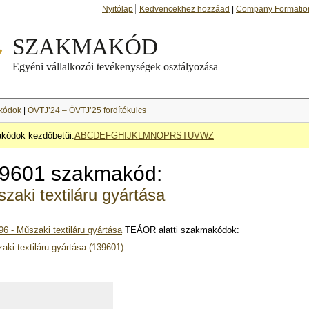
Nyitólap
Kedvencekhez hozzáad
|
Company Formatio
kódok
|
ÖVTJ’24 – ÖVTJ’25 fordítókulcs
kódok kezdőbetűi:
A
B
C
D
E
F
G
H
I
J
K
L
M
N
O
P
R
S
T
U
V
W
Z
9601 szakmakód:
zaki textiláru gyártása
96 - Műszaki textiláru gyártása
TEÁOR alatti szakmakódok:
aki textiláru gyártása (139601)