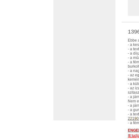
1396
Ebbe a
- a ke
- a tex
- a dís
- a mű
- a fé
burkolt
- a na
- az e
kemény
- a kü
- az i
szitas
- a já
Nem eb
- a já
- a gu
- a te
22190
- a fé
ENGED
Itt tu