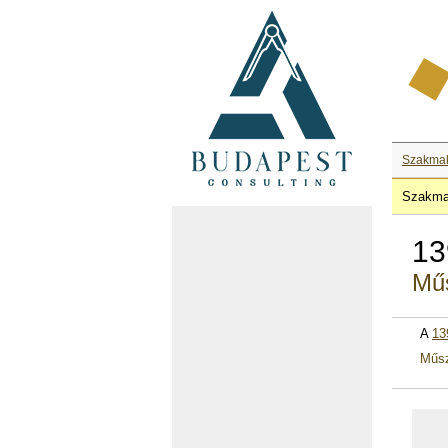
Szakma
Szakma
13
Műs
A
13
Műsz