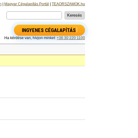
n
|
Magyar Cégalapítás Portál
|
TEAORSZAMOK.hu
INGYENES CÉGALAPÍTÁS
Ha kérdése van, hívjon minket:
+36 30 220 1100