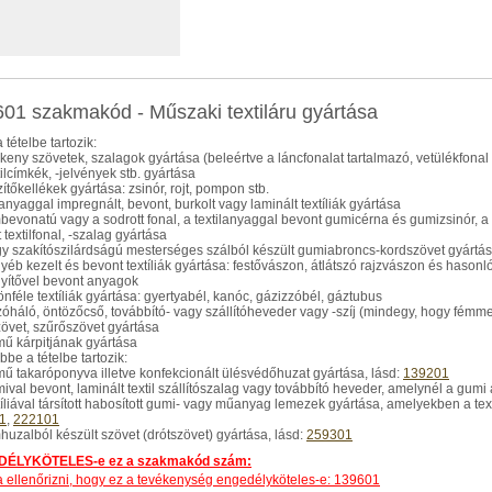
01 szakmakód - Műszaki textiláru gyártása
 tételbe tartozik:
skeny szövetek, szalagok gyártása (beleértve a láncfonalat tartalmazó, vetülékfonal nél
tilcímkék, -jelvények stb. gyártása
zítőkellékek gyártása: zsinór, rojt, pompon stb.
anyaggal impregnált, bevont, burkolt vagy laminált textíliák gyártása
mbevonatú vagy a sodrott fonal, a textilanyaggal bevont gumicérna és gumizsinór, a
 textilfonal, -szalag gyártása
gy szakítószilárdságú mesterséges szálból készült gumiabroncs-kordszövet gyártá
gyéb kezelt és bevont textíliák gyártása: festővászon, átlátszó rajzvászon és hasonló
ítővel bevont anyagok
lönféle textíliák gyártása: gyertyabél, kanóc, gázizzóbél, gáztubus
zzóháló, öntözőcső, továbbító- vagy szállítóheveder vagy -szíj (mindegy, hogy fémm
zövet, szűrőszövet gyártása
rmű kárpitjának gyártása
be a tételbe tartozik:
rmű takaróponyva illetve konfekcionált ülésvédőhuzat gyártása, lásd:
139201
mival bevont, laminált textil szállítószalag vagy továbbító heveder, amelynél a gumi 
xtíliával társított habosított gumi- vagy műanyag lemezek gyártása, amelyekben a te
1
,
222101
mhuzalból készült szövet (drótszövet) gyártása, lásd:
259301
ÉLYKÖTELES-e ez a szakmakód szám:
dja ellenőrizni, hogy ez a tevékenység engedélyköteles-e: 139601