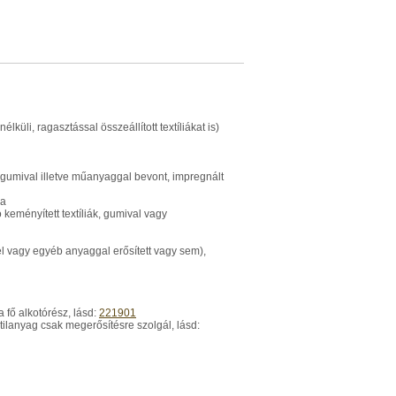
küli, ragasztással összeállított textíliákat is)
 gumival illetve műanyaggal bevont, impregnált
sa
 keményített textíliák, gumival vagy
el vagy egyéb anyaggal erősített vagy sem),
a fő alkotórész, lásd:
221901
xtilanyag csak megerősítésre szolgál, lásd: