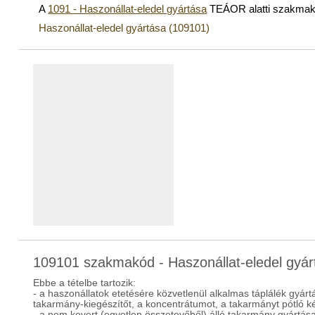
A
1091 - Haszonállat-eledel gyártása
TEÁOR alatti szakmak
Haszonállat-eledel gyártása (109101)
109101 szakmakód - Haszonállat-eledel gyár
Ebbe a tételbe tartozik:
- a haszonállatok etetésére közvetlenül alkalmas táplálék gyártás
takarmány-kiegészítőt, a koncentrátumot, a takarmányt pótló k
- a nem kevert (egyetlen összetevőből) álló takarmány gyártás