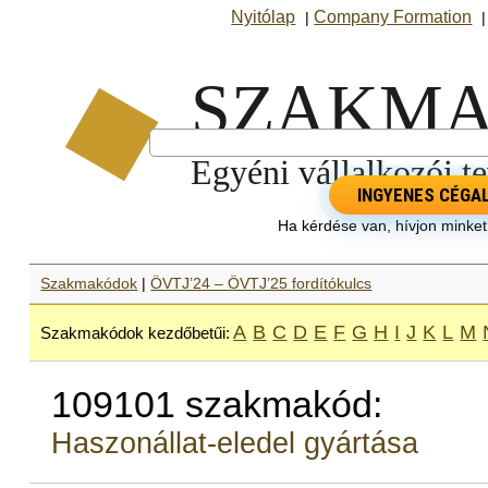
Nyitólap
Company Formation
|
INGYENES CÉGA
Ha kérdése van, hívjon minke
Szakmakódok
|
ÖVTJ’24 – ÖVTJ’25 fordítókulcs
A
B
C
D
E
F
G
H
I
J
K
L
M
Szakmakódok kezdőbetűi:
109101 szakmakód:
Haszonállat-eledel gyártása