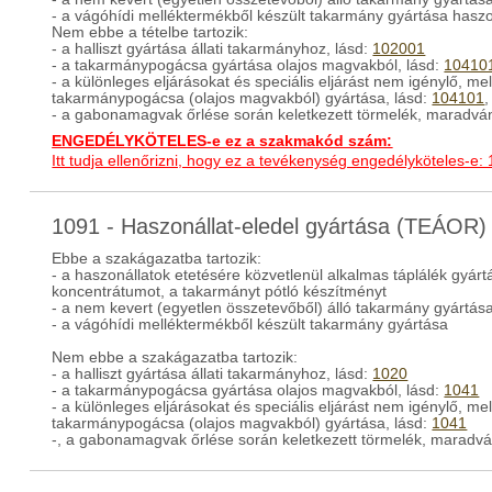
- a vágóhídi melléktermékből készült takarmány gyártása haszo
Nem ebbe a tételbe tartozik:
- a halliszt gyártása állati takarmányhoz, lásd:
102001
- a takarmánypogácsa gyártása olajos magvakból, lásd:
10410
- a különleges eljárásokat és speciális eljárást nem igénylő, me
takarmánypogácsa (olajos magvakból) gyártása, lásd:
104101
- a gabonamagvak őrlése során keletkezett törmelék, maradván
ENGEDÉLYKÖTELES-e ez a szakmakód szám:
Itt tudja ellenőrizni, hogy ez a tevékenység engedélyköteles-e:
1091 - Haszonállat-eledel gyártása (TEÁOR)
Ebbe a szakágazatba tartozik:
- a haszonállatok etetésére közvetlenül alkalmas táplálék gyárt
koncentrátumot, a takarmányt pótló készítményt
- a nem kevert (egyetlen összetevőből) álló takarmány gyártás
- a vágóhídi melléktermékből készült takarmány gyártása
Nem ebbe a szakágazatba tartozik:
- a halliszt gyártása állati takarmányhoz, lásd:
1020
- a takarmánypogácsa gyártása olajos magvakból, lásd:
1041
- a különleges eljárásokat és speciális eljárást nem igénylő, me
takarmánypogácsa (olajos magvakból) gyártása, lásd:
1041
-, a gabonamagvak őrlése során keletkezett törmelék, maradvá