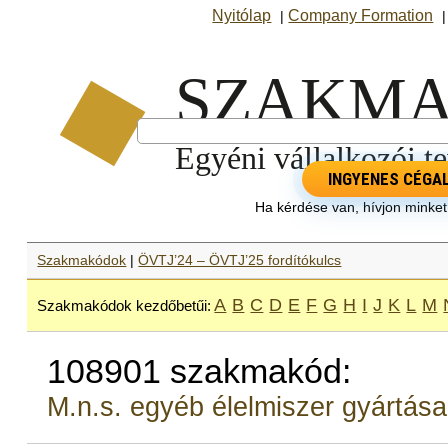
Nyitólap
Company Formation
|
INGYENES CÉGA
Ha kérdése van, hívjon minke
Szakmakódok
|
ÖVTJ’24 – ÖVTJ’25 fordítókulcs
A
B
C
D
E
F
G
H
I
J
K
L
M
Szakmakódok kezdőbetűi:
108901 szakmakód:
M.n.s. egyéb élelmiszer gyártása