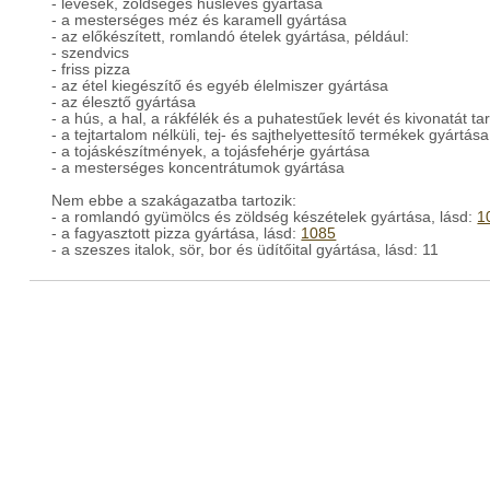
- levesek, zöldséges húsleves gyártása
- a mesterséges méz és karamell gyártása
- az előkészített, romlandó ételek gyártása, például:
- szendvics
- friss pizza
- az étel kiegészítő és egyéb élelmiszer gyártása
- az élesztő gyártása
- a hús, a hal, a rákfélék és a puhatestűek levét és kivonatát 
- a tejtartalom nélküli, tej- és sajthelyettesítő termékek gyártása
- a tojáskészítmények, a tojásfehérje gyártása
- a mesterséges koncentrátumok gyártása
Nem ebbe a szakágazatba tartozik:
- a romlandó gyümölcs és zöldség készételek gyártása, lásd:
1
- a fagyasztott pizza gyártása, lásd:
1085
- a szeszes italok, sör, bor és üdítőital gyártása, lásd: 11