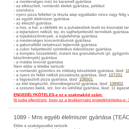
- a mesterséges méz és karamell gyártása
- az elkészített, romlandó ételek gyártása, például:
- szendvics
- nyers pizza feltéttel (a tészta alap egyáltalán nincs vagy féli
- az egyéb élelmiszer gyártása
- az élesztő gyártása
- a hús, a hal, a rákfélék és a puhatestűek levét és kivonatát 
- a tejtartalom nélküli, tej- és sajthelyettesítő termékek gyártása
- a tojáskészítmények, a tojásfehérje gyártása
- a mesterséges koncentrátumok gyártása
- a gabonafélét tartalmazó tejtermék gyártása
- a cukor helyettesítő szintetikus édesítőszer gyártása
- a komplex összetételű, instant tea granulátumok (pl. gyógynöv
készítmények) gyártása
- a maláta kivonat gyártása
Nem ebbe a tételbe tartozik:
- a romlandó gyümölcs és zöldség készételek gyártása, lásd:
1
- a nyers és feltét nélküli pizzatészta gyártása, lásd:
107201
- a fagyasztott pizza gyártása, lásd:
108501
- az étel kiegészítő, étrendkiegészítő gyártása, lásd:
108902
- a szeszes italok, sör, bor és üdítőital gyártása, lásd: 11 ágaza
ENGEDÉLYKÖTELES-e ez a szakmakód szám:
Itt tudja ellenőrizni, hogy ez a tevékenység engedélyköteles-e:
1089 - Mns egyéb élelmiszer gyártása (TEÁ
Ebbe a szakágazatba tartozik: