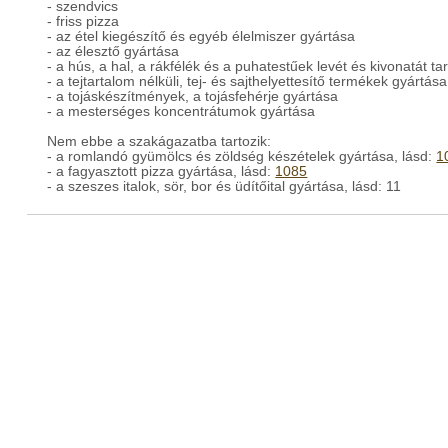
- szendvics
- friss pizza
- az étel kiegészítő és egyéb élelmiszer gyártása
- az élesztő gyártása
- a hús, a hal, a rákfélék és a puhatestűek levét és kivonatát 
- a tejtartalom nélküli, tej- és sajthelyettesítő termékek gyártása
- a tojáskészítmények, a tojásfehérje gyártása
- a mesterséges koncentrátumok gyártása
Nem ebbe a szakágazatba tartozik:
- a romlandó gyümölcs és zöldség készételek gyártása, lásd:
1
- a fagyasztott pizza gyártása, lásd:
1085
- a szeszes italok, sör, bor és üdítőital gyártása, lásd: 11