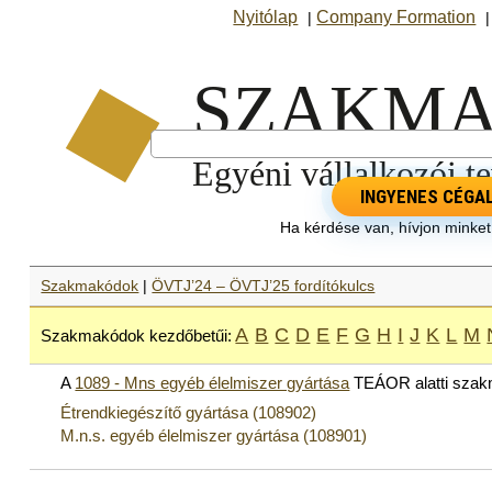
Nyitólap
Company Formation
|
INGYENES CÉGA
Ha kérdése van, hívjon minke
Szakmakódok
|
ÖVTJ’24 – ÖVTJ’25 fordítókulcs
A
B
C
D
E
F
G
H
I
J
K
L
M
Szakmakódok kezdőbetűi:
A
1089 - Mns egyéb élelmiszer gyártása
TEÁOR alatti sza
Étrendkiegészítő gyártása (108902)
M.n.s. egyéb élelmiszer gyártása (108901)