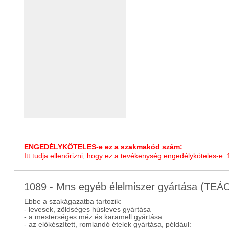
ENGEDÉLYKÖTELES-e ez a szakmakód szám:
Itt tudja ellenőrizni, hogy ez a tevékenység engedélyköteles-e:
1089 - Mns egyéb élelmiszer gyártása (TEÁ
Ebbe a szakágazatba tartozik:
- levesek, zöldséges húsleves gyártása
- a mesterséges méz és karamell gyártása
- az előkészített, romlandó ételek gyártása, például: