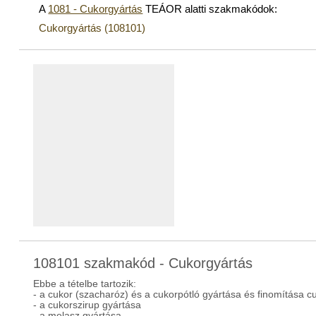
A
1081 - Cukorgyártás
TEÁOR alatti szakmakódok:
Cukorgyártás (108101)
108101 szakmakód - Cukorgyártás
Ebbe a tételbe tartozik:
- a cukor (szacharóz) és a cukorpótló gyártása és finomítása c
- a cukorszirup gyártása
- a melasz gyártása