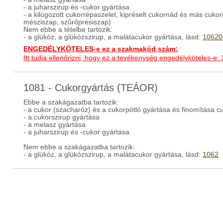
- a juharszirup és -cukor gyártása
- a kilúgozott cukorrépaszelet, kipréselt cukornád és más cukorg
mésziszap, szűrőprésiszap)
Nem ebbe a tételbe tartozik:
- a glükóz, a glükózszirup, a malátacukor gyártása, lásd:
10620
ENGEDÉLYKÖTELES-e ez a szakmakód szám:
Itt tudja ellenőrizni, hogy ez a tevékenység engedélyköteles-e:
1081 - Cukorgyártás (TEÁOR)
Ebbe a szakágazatba tartozik:
- a cukor (szacharóz) és a cukorpótló gyártása és finomítása c
- a cukorszirup gyártása
- a melasz gyártása
- a juharszirup és -cukor gyártása
Nem ebbe a szakágazatba tartozik:
- a glükóz, a glükózszirup, a malátacukor gyártása, lásd:
1062