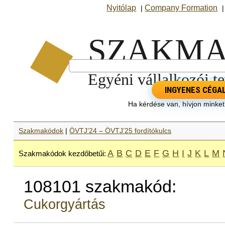
Nyitólap
Company Formation
|
INGYENES CÉGA
Ha kérdése van, hívjon minke
Szakmakódok
|
ÖVTJ’24 – ÖVTJ’25 fordítókulcs
A
B
C
D
E
F
G
H
I
J
K
L
M
Szakmakódok kezdőbetűi:
108101 szakmakód:
Cukorgyártás