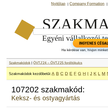
Nyitólap
Company Formation
|
INGYENES CÉGA
Ha kérdése van, hívjon minke
Szakmakódok
|
ÖVTJ’24 – ÖVTJ’25 fordítókulcs
A
B
C
D
E
F
G
H
I
J
K
L
M
Szakmakódok kezdőbetűi:
107202 szakmakód:
Keksz- és ostyagyártás