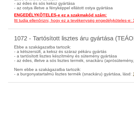
- az édes és sós keksz gyártása
- az ostya illetve a fényképpel ellátott ostya gyártása
ENGEDÉLYKÖTELES-e ez a szakmakód szám:
Itt tudja ellenőrizni, hogy ez a tevékenység engedélyköteles-e:
1072 - Tartósított lisztes áru gyártása (TEÁ
Ebbe a szakágazatba tartozik:
- a kétszersült, a keksz és száraz pékáru gyártás
- a tartósított lisztes készítmény és sütemény gyártása
- az édes, illetve a sós lisztes termék, snackáru (aprósütemény
Nem ebbe a szakágazatba tartozik:
- a burgonyatartalmú lisztes termék (snackáru) gyártása, lásd: