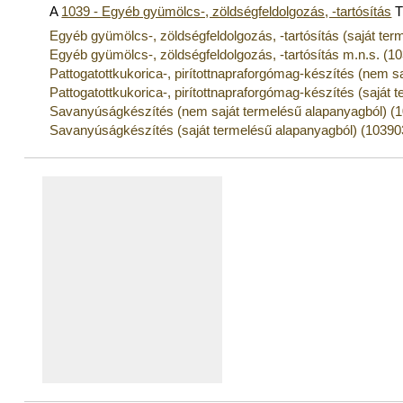
A
1039 - Egyéb gyümölcs-, zöldségfeldolgozás, -tartósítás
T
Egyéb gyümölcs-, zöldségfeldolgozás, -tartósítás (saját te
Egyéb gyümölcs-, zöldségfeldolgozás, -tartósítás m.n.s. (1
Pattogatottkukorica-, pirítottnapraforgómag-készítés (nem s
Pattogatottkukorica-, pirítottnapraforgómag-készítés (saját
Savanyúságkészítés (nem saját termelésű alapanyagból) (
Savanyúságkészítés (saját termelésű alapanyagból) (10390