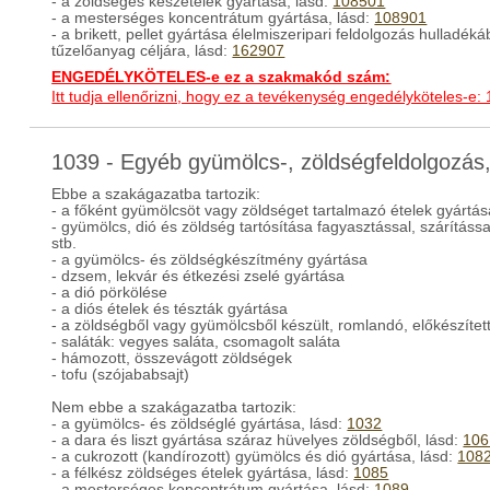
- a zöldséges készételek gyártása, lásd:
108501
- a mesterséges koncentrátum gyártása, lásd:
108901
- a brikett, pellet gyártása élelmiszeripari feldolgozás hulladék
tűzelőanyag céljára, lásd:
162907
ENGEDÉLYKÖTELES-e ez a szakmakód szám:
Itt tudja ellenőrizni, hogy ez a tevékenység engedélyköteles-e:
1039 - Egyéb gyümölcs-, zöldségfeldolgozás
Ebbe a szakágazatba tartozik:
- a főként gyümölcsöt vagy zöldséget tartalmazó ételek gyártása
- gyümölcs, dió és zöldség tartósítása fagyasztással, szárítással
stb.
- a gyümölcs- és zöldségkészítmény gyártása
- dzsem, lekvár és étkezési zselé gyártása
- a dió pörkölése
- a diós ételek és tészták gyártása
- a zöldségből vagy gyümölcsből készült, romlandó, előkészített
- saláták: vegyes saláta, csomagolt saláta
- hámozott, összevágott zöldségek
- tofu (szójababsajt)
Nem ebbe a szakágazatba tartozik:
- a gyümölcs- és zöldséglé gyártása, lásd:
1032
- a dara és liszt gyártása száraz hüvelyes zöldségből, lásd:
106
- a cukrozott (kandírozott) gyümölcs és dió gyártása, lásd:
108
- a félkész zöldséges ételek gyártása, lásd:
1085
- a mesterséges koncentrátum gyártása, lásd:
1089