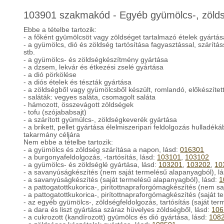
103901 szakmakód - Egyéb gyümölcs-, zöldsé
Ebbe a tételbe tartozik:
- a főként gyümölcsöt vagy zöldséget tartalmazó ételek gyártása
- a gyümölcs, dió és zöldség tartósítása fagyasztással, szárításs
stb.
- a gyümölcs- és zöldségkészítmény gyártása
- a dzsem, lekvár és étkezési zselé gyártása
- a dió pörkölése
- a diós ételek és tészták gyártása
- a zöldségből vagy gyümölcsből készült, romlandó, előkészített
- saláták: vegyes saláta, csomagolt saláta
- hámozott, összevágott zöldségek
- tofu (szójababsajt)
- a szárított gyümülcs-, zöldségkeverék gyártása
- a brikett, pellet gyártása élelmiszeripari feldolgozás hulladék
takarmány céljára
Nem ebbe a tételbe tartozik:
- a gyümölcs és zöldség szárítása a napon, lásd:
016301
- a burgonyafeldolgozás, -tartósítás, lásd:
103101
,
103102
- a gyümölcs- és zöldséglé gyártása, lásd:
103201
,
103202
,
10
- a savanyúságkészítés (nem saját termelésű alapanyagból), l
- a savanyúságkészítés (saját termelésű alapanyagból), lásd:
1
- a pattogatottkukorica-, pirítottnapraforgómagkészítés (nem s
- a pattogatottkukorica-, pirítottnapraforgómagkészítés (saját 
- az egyéb gyümölcs-, zöldségfeldolgozás, tartósítás (saját te
- a dara és liszt gyártása száraz hüvelyes zöldségből, lásd:
106
- a cukrozott (kandírozott) gyümölcs és dió gyártása, lásd:
108