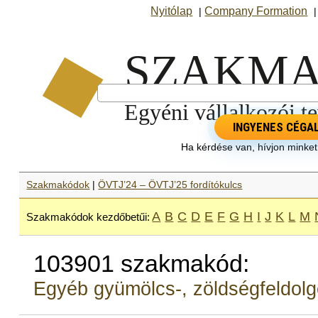
Nyitólap
Company Formation
|
INGYENES CÉGA
Ha kérdése van, hívjon minke
Szakmakódok
|
ÖVTJ’24 – ÖVTJ’25 fordítókulcs
A
B
C
D
E
F
G
H
I
J
K
L
M
Szakmakódok kezdőbetűi:
103901 szakmakód:
Egyéb gyümölcs-, zöldségfeldolgo