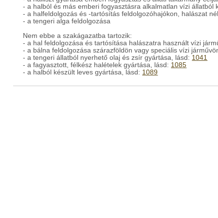
- a halból és más emberi fogyasztásra alkalmatlan vízi állatból k
- a halfeldolgozás és -tartósítás feldolgozóhajókon, halászat né
- a tengeri alga feldolgozása
Nem ebbe a szakágazatba tartozik:
- a hal feldolgozása és tartósítása halászatra használt vízi jár
- a bálna feldolgozása szárazföldön vagy speciális vízi járművö
- a tengeri állatból nyerhető olaj és zsír gyártása, lásd:
1041
- a fagyasztott, félkész halételek gyártása, lásd:
1085
- a halból készült leves gyártása, lásd:
1089