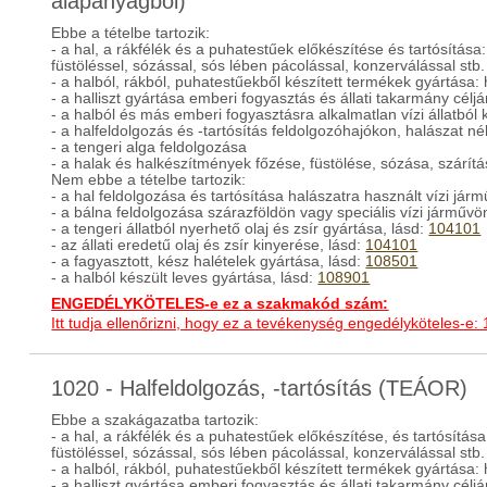
alapanyagból)
Ebbe a tételbe tartozik:
- a hal, a rákfélék és a puhatestűek előkészítése és tartósítása:
füstöléssel, sózással, sós lében pácolással, konzerválással stb.
- a halból, rákból, puhatestűekből készített termékek gyártása: ha
- a halliszt gyártása emberi fogyasztás és állati takarmány céljá
- a halból és más emberi fogyasztásra alkalmatlan vízi állatból k
- a halfeldolgozás és -tartósítás feldolgozóhajókon, halászat né
- a tengeri alga feldolgozása
- a halak és halkészítmények főzése, füstölése, sózása, szárít
Nem ebbe a tételbe tartozik:
- a hal feldolgozása és tartósítása halászatra használt vízi jár
- a bálna feldolgozása szárazföldön vagy speciális vízi járművö
- a tengeri állatból nyerhető olaj és zsír gyártása, lásd:
104101
- az állati eredetű olaj és zsír kinyerése, lásd:
104101
- a fagyasztott, kész halételek gyártása, lásd:
108501
- a halból készült leves gyártása, lásd:
108901
ENGEDÉLYKÖTELES-e ez a szakmakód szám:
Itt tudja ellenőrizni, hogy ez a tevékenység engedélyköteles-e:
1020 - Halfeldolgozás, -tartósítás (TEÁOR)
Ebbe a szakágazatba tartozik:
- a hal, a rákfélék és a puhatestűek előkészítése, és tartósítása
füstöléssel, sózással, sós lében pácolással, konzerválással stb.
- a halból, rákból, puhatestűekből készített termékek gyártása: ha
- a halliszt gyártása emberi fogyasztás és állati takarmány céljá