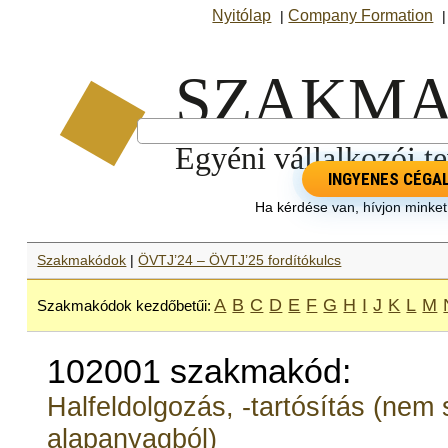
Nyitólap
Company Formation
|
INGYENES CÉGA
Ha kérdése van, hívjon minke
Szakmakódok
|
ÖVTJ’24 – ÖVTJ’25 fordítókulcs
A
B
C
D
E
F
G
H
I
J
K
L
M
Szakmakódok kezdőbetűi:
102001 szakmakód:
Halfeldolgozás, -tartósítás (nem 
alapanyagból)