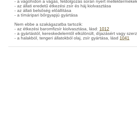
- a vágóhídon a vágás, feldolgozás során nyert melléktermékek,
- az állati eredetű étkezési zsír és háj kiolvasztása
- az állati belsőség előállítása
- a tímáripari bőrgyapjú gyártása
Nem ebbe a szakágazatba tartozik:
- az étkezési baromfizsír kiolvasztása, lásd:
1012
- a gyártástól, kereskedelemtől elkülönült, díjazásért vagy sz
- a halakból, tengeri állatokból olaj, zsír gyártása, lásd
1041