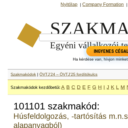
Nyitólap
Company Formation
|
INGYENES CÉGA
Ha kérdése van, hívjon minke
Szakmakódok
|
ÖVTJ’24 – ÖVTJ’25 fordítókulcs
A
B
C
D
E
F
G
H
I
J
K
L
M
Szakmakódok kezdőbetűi:
101101 szakmakód:
Húsfeldolgozás, -tartósítás m.n.
alapanyagból)