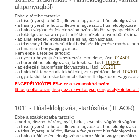
alapanyagból)
Ebbe a tételbe tartozik:
- a friss (nyers), a hűtött, illetve a fagyasztott hús feldolgozása,
- a friss (nyers), a hűtött, illetve a fagyasztott hús feldolgozása
- a bálna vágása és feldolgozása szárazföldön vagy speciális ví
- a feldolgozás során nyert melléktermékek, a nyersbőr és irha 
- az állati eredetű étkezési zsír és háj kiolvasztása
- a friss vagy hűtött ehető állati belsőség kinyerése marha-, ser
- a tímáripari bőrgyapjú gyártása
Nem ebbe a tételbe tartozik:
- a nyers juhgyapjú és kecskeszőr termelése, lásd:
014501
- a baromfihús feldolgozása, tartósítása, lásd:
101201
- az étkezési baromfizsír kiolvasztása, lásd:
101201
- a halakból, tengeri állatokból olaj, zsír gyártása, lásd:
104101
- a gyártástól, kereskedelemtől elkülönült, díjazásért vagy sz
ENGEDÉLYKÖTELES-e ez a szakmakód szám:
Itt tudja ellenőrizni, hogy ez a tevékenység engedélyköteles-e:
1011 - Húsfeldolgozás, -tartósítás (TEÁOR)
Ebbe a szakágazatba tartozik:
- marha, disznó, bárány, nyúl, birka, teve stb. vágóhídi vágása
- a friss (nyers), a hűtött, illetve a fagyasztott hús feldolgozása,
- a friss (nyers), a hűtött, illetve a fagyasztott hús feldolgozása
- a bálna leölése és feldolgozása szárazföldön vagy speciális v