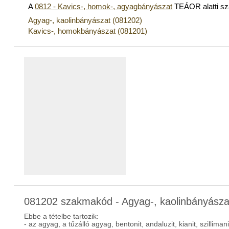
A
0812 - Kavics-, homok-, agyagbányászat
TEÁOR alatti s
Agyag-, kaolinbányászat (081202)
Kavics-, homokbányászat (081201)
081202 szakmakód - Agyag-, kaolinbányásza
Ebbe a tételbe tartozik:
- az agyag, a tűzálló agyag, bentonit, andaluzit, kianit, szillima