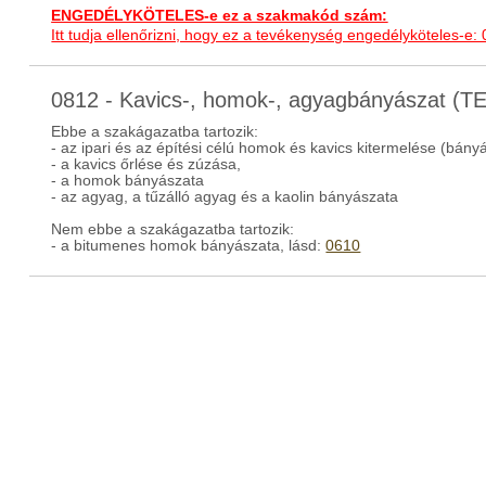
ENGEDÉLYKÖTELES-e ez a szakmakód szám:
Itt tudja ellenőrizni, hogy ez a tevékenység engedélyköteles-e:
0812 - Kavics-, homok-, agyagbányászat (
Ebbe a szakágazatba tartozik:
- az ipari és az építési célú homok és kavics kitermelése (bány
- a kavics őrlése és zúzása,
- a homok bányászata
- az agyag, a tűzálló agyag és a kaolin bányászata
Nem ebbe a szakágazatba tartozik:
- a bitumenes homok bányászata, lásd:
0610