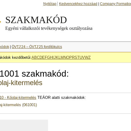
Nyitólap
Kedvencekhez hozzáad
|
Company Formatio
kódok
|
ÖVTJ’24 – ÖVTJ’25 fordítókulcs
kódok kezdőbetűi:
A
B
C
D
E
F
G
H
I
J
K
L
M
N
O
P
R
S
T
U
V
W
Z
1001 szakmakód:
laj-kitermelés
10 - Kőolaj-kitermelés
TEÁOR alatti szakmakódok:
aj-kitermelés (061001)