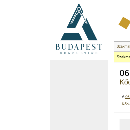
Szakma
Szakma
06
Kőo
A
06
Kőol