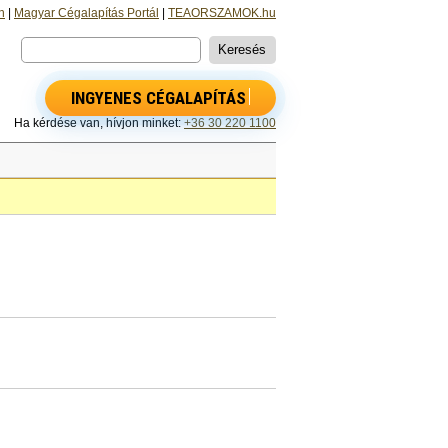
n
|
Magyar Cégalapítás Portál
|
TEAORSZAMOK.hu
INGYENES CÉGALAPÍTÁS
Ha kérdése van, hívjon minket:
+36 30 220 1100