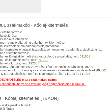
01 szakmakód - Kőolaj-kitermelés
 tételbe tartozik:
olajkút fúrása
ers kőolaj kitermelése
tumen- vagy olajtartalmú pala, homok kitermelése
olaj kitermelése olajpalából és olajhomokból
laj-kitermelés eljárásai: iszapolás, sómentesítés, víztelenítés, stabilizálás stb.
be a tételbe tartozik:
olaj- és földgázkitermeléshez kapcsolódó szolgáltatás, lásd:
091001
laj- és földgázfeltárás, lásd:
091001
olaj-feldolgozás, lásd:
192001
lyékony kőolajgázok visszanyerése kőolaj-finomítás során, lásd:
192001
ers és feldolgozott kőolaj és származékaik csővezetékes szállítása, lásd:
495001
ofizikai kutatás és kartográfiai tevékenység, lásd:
711203
és
711204
ÉLYKÖTELES-e ez a szakmakód szám:
dja ellenőrizni, hogy ez a tevékenység engedélyköteles-e: 061001
 - Kőolaj-kitermelés (TEÁOR)
 szakágazatba tartozik:
ajkút fúrása