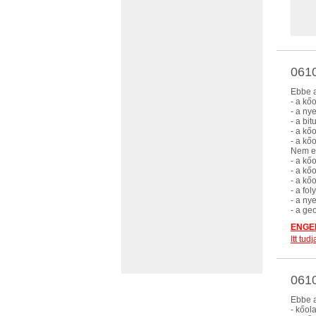
0610
Ebbe a
- a kő
- a ny
- a bi
- a kő
- a kőo
Nem eb
- a kő
- a kőo
- a kő
- a fo
- a ny
- a ge
ENGED
Itt tu
0610
Ebbe a
- kőol