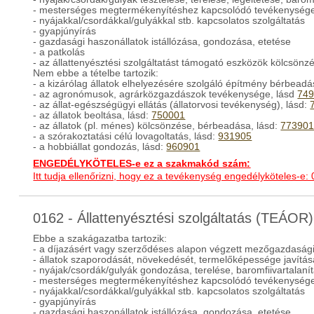
- mesterséges megtermékenyítéshez kapcsolódó tevékenység
- nyájakkal/csordákkal/gulyákkal stb. kapcsolatos szolgáltatás
- gyapjúnyírás
- gazdasági haszonállatok istállózása, gondozása, etetése
- a patkolás
- az állattenyésztési szolgáltatást támogató eszközök kölcsönz
Nem ebbe a tételbe tartozik:
- a kizárólag állatok elhelyezésére szolgáló építmény bérbead
- az agronómusok, agrárközgazdászok tevékenysége, lásd
74
- az állat-egészségügyi ellátás (állatorvosi tevékenység), lásd:
- az állatok beoltása, lásd:
750001
- az állatok (pl. ménes) kölcsönzése, bérbeadása, lásd:
77390
- a szórakoztatási célú lovagoltatás, lásd:
931905
- a hobbiállat gondozás, lásd:
960901
ENGEDÉLYKÖTELES-e ez a szakmakód szám:
Itt tudja ellenőrizni, hogy ez a tevékenység engedélyköteles-e:
0162 - Állattenyésztési szolgáltatás (TEÁOR)
Ebbe a szakágazatba tartozik:
- a díjazásért vagy szerződéses alapon végzett mezőgazdaság
- állatok szaporodását, növekedését, termelőképessége javítás
- nyájak/csordák/gulyák gondozása, terelése, baromfiivartalanítá
- mesterséges megtermékenyítéshez kapcsolódó tevékenység
- nyájakkal/csordákkal/gulyákkal stb. kapcsolatos szolgáltatás
- gyapjúnyírás
- gazdasági haszonállatok istállózása, gondozása, etetése