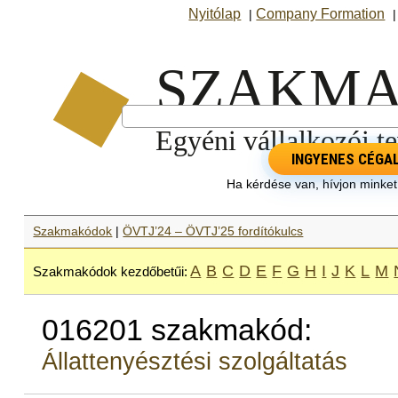
Nyitólap
Company Formation
|
INGYENES CÉGA
Ha kérdése van, hívjon minke
Szakmakódok
|
ÖVTJ’24 – ÖVTJ’25 fordítókulcs
A
B
C
D
E
F
G
H
I
J
K
L
M
Szakmakódok kezdőbetűi:
016201 szakmakód:
Állattenyésztési szolgáltatás