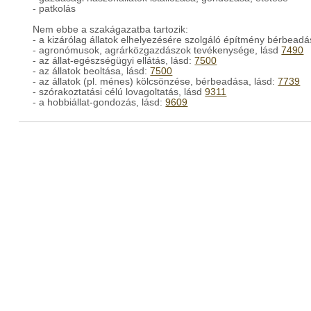
- patkolás
Nem ebbe a szakágazatba tartozik:
- a kizárólag állatok elhelyezésére szolgáló építmény bérbead
- agronómusok, agrárközgazdászok tevékenysége, lásd
7490
- az állat-egészségügyi ellátás, lásd:
7500
- az állatok beoltása, lásd:
7500
- az állatok (pl. ménes) kölcsönzése, bérbeadása, lásd:
7739
- szórakoztatási célú lovagoltatás, lásd
9311
- a hobbiállat-gondozás, lásd:
9609