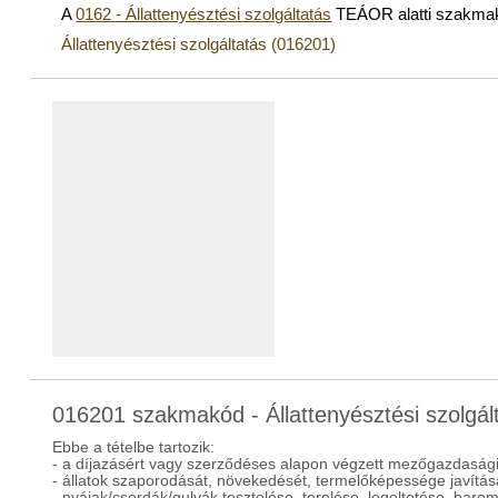
A
0162 - Állattenyésztési szolgáltatás
TEÁOR alatti szakma
Állattenyésztési szolgáltatás (016201)
016201 szakmakód - Állattenyésztési szolgál
Ebbe a tételbe tartozik:
- a díjazásért vagy szerződéses alapon végzett mezőgazdaság
- állatok szaporodását, növekedését, termelőképessége javítás
- nyájak/csordák/gulyák tesztelése, terelése, legeltetése, baromfi