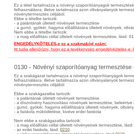
Ez a tétel tartalmazza a növényi szaporítóanyagok termesztésé
felhasználásra, illetve tartalmazza azon oltványalanyok termes
növénytermesztés céljából.
Ebbe a tételbe tartozik:
- a palántának ültetett növények termesztése
- a gumó, gyökér, hagyma előállítására ültetett növények; ol
Nem ebbe a tételbe tartozik:
- a mag előállítási céllal ültetett növények termesztése, lásd: 0
ENGEDÉLYKÖTELES-e ez a szakmakód szám:
Itt tudja ellenőrizni, hogy ez a tevékenység engedélyköteles-e:
0130 - Növényi szaporítóanyag termesztés
Ez a szakágazat tartalmazza a növényi szaporítóanyagok terme
felhasználásra, illetve tartalmazza azon oltványalanyok termes
növénytermesztés céljából.
Ebbe a szakágazatba tartozik:
- a palántának ültetett növények termesztése
- a dísznövény hasznosítású növények termesztése, beleértve 
- gumó, gyökér, hagyma előállítására ültetett növények; oltv
- a faiskola működtetése, kivéve erdei faiskola
Nem ebbe a szakágazatba tartozik:
- a mag előállítási céllal ültetett növényeinek termesztése, lásd
- az erdei faiskola, lásd:
0210