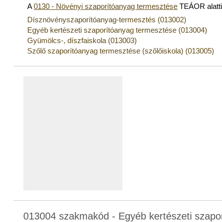
A
0130 - Növényi szaporítóanyag termesztése
TEÁOR alatt
Dísznövényszaporítóanyag-termesztés (013002)
Egyéb kertészeti szaporítóanyag termesztése (013004)
Gyümölcs-, díszfaiskola (013003)
Szőlő szaporítóanyag termesztése (szőlőiskola) (013005)
013004 szakmakód - Egyéb kertészeti szapo