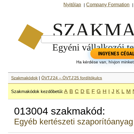
Nyitólap
Company Formation
|
INGYENES CÉGA
Ha kérdése van, hívjon minke
Szakmakódok
|
ÖVTJ’24 – ÖVTJ’25 fordítókulcs
A
B
C
D
E
F
G
H
I
J
K
L
M
Szakmakódok kezdőbetűi:
013004 szakmakód:
Egyéb kertészeti szaporítóanyag