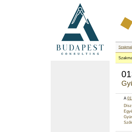
Szakma
Szakma
01
Gyü
A
01
Dísz
Egyé
Gyüm
Szől