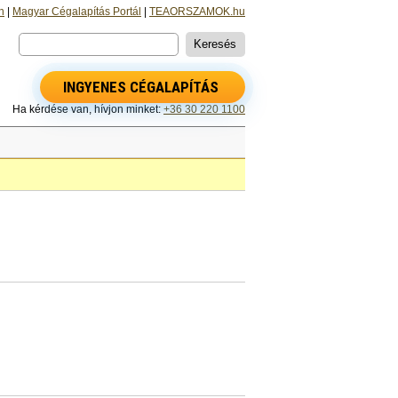
n
|
Magyar Cégalapítás Portál
|
TEAORSZAMOK.hu
INGYENES CÉGALAPÍTÁS
Ha kérdése van, hívjon minket:
+36 30 220 1100