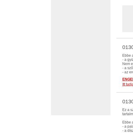
0130
Ebbe a
- a gy
Nem eb
- a sz
- az e
ENGED
Itt tu
0130
Ez a s
tartal
Ebbe a
- a pa
- a dí