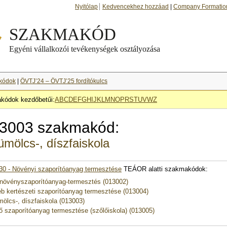
Nyitólap
Kedvencekhez hozzáad
|
Company Formatio
kódok
|
ÖVTJ’24 – ÖVTJ’25 fordítókulcs
kódok kezdőbetűi:
A
B
C
D
E
F
G
H
I
J
K
L
M
N
O
P
R
S
T
U
V
W
Z
3003 szakmakód:
mölcs-, díszfaiskola
30 - Növényi szaporítóanyag termesztése
TEÁOR alatti szakmakódok:
növényszaporítóanyag-termesztés (013002)
b kertészeti szaporítóanyag termesztése (013004)
ölcs-, díszfaiskola (013003)
ő szaporítóanyag termesztése (szőlőiskola) (013005)