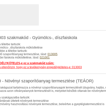
03 szakmakód - Gyümölcs-, díszfaiskola
 tételbe tartozik:
ümölcs-, díszfaiskola működtetése
be a tételbe tartozik:
őlő szaporítóanyag termesztése, lásd:
013005
rdei faiskola működtetése, lásd:
021001
ÉLYKÖTELES-e ez a szakmakód szám:
dja ellenőrizni, hogy ez a tevékenység engedélyköteles-e: 013003
 - Növényi szaporítóanyag termesztése (TEÁOR)
zakágazat tartalmazza a növényi szaporítóanyagok termesztését (dugvány, hajtás, c
mazza azon oltványalanyok termesztését is, melyeket később oltanak be növényterm
 szakágazatba tartozik:
lántának ültetett növények termesztése
sznövény hasznosítású növények termesztése, beleértve a gyeptéglatermesztést is