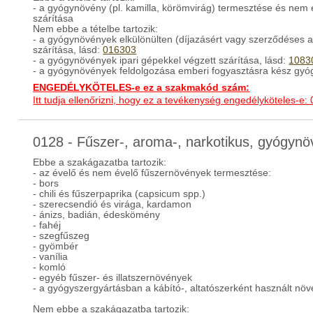
- a gyógynövény (pl. kamilla, körömvirág) termesztése és nem 
szárítása
Nem ebbe a tételbe tartozik:
- a gyógynövények elkülönülten (díjazásért vagy szerződéses 
szárítása, lásd:
016303
- a gyógynövények ipari gépekkel végzett szárítása, lásd:
1083
- a gyógynövények feldolgozása emberi fogyasztásra kész gyó
ENGEDÉLYKÖTELES-e ez a szakmakód szám:
Itt tudja ellenőrizni, hogy ez a tevékenység engedélyköteles-e:
0128 - Fűszer-, aroma-, narkotikus, gyógy
Ebbe a szakágazatba tartozik:
- az évelő és nem évelő fűszernövények termesztése:
- bors
- chili és fűszerpaprika (capsicum spp.)
- szerecsendió és virága, kardamon
- ánizs, badián, édeskömény
- fahéj
- szegfűszeg
- gyömbér
- vanília
- komló
- egyéb fűszer- és illatszernövények
- a gyógyszergyártásban a kábító-, altatószerként használt nö
Nem ebbe a szakágazatba tartozik: