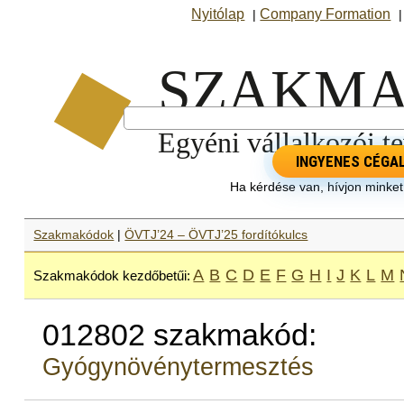
Nyitólap
Company Formation
|
INGYENES CÉGA
Ha kérdése van, hívjon minke
Szakmakódok
|
ÖVTJ’24 – ÖVTJ’25 fordítókulcs
A
B
C
D
E
F
G
H
I
J
K
L
M
Szakmakódok kezdőbetűi:
012802 szakmakód:
Gyógynövénytermesztés