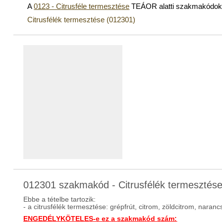
A
0123 - Citrusféle termesztése
TEÁOR alatti szakmakódok
Citrusfélék termesztése (012301)
012301 szakmakód - Citrusfélék termesztés
Ebbe a tételbe tartozik:
- a citrusfélék termesztése: grépfrút, citrom, zöldcitrom, naran
ENGEDÉLYKÖTELES-e ez a szakmakód szám: