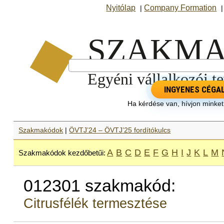
Nyitólap
Company Formation
|
INGYENES CÉGA
Ha kérdése van, hívjon minke
Szakmakódok
|
ÖVTJ’24 – ÖVTJ’25 fordítókulcs
A
B
C
D
E
F
G
H
I
J
K
L
M
Szakmakódok kezdőbetűi:
012301 szakmakód:
Citrusfélék termesztése