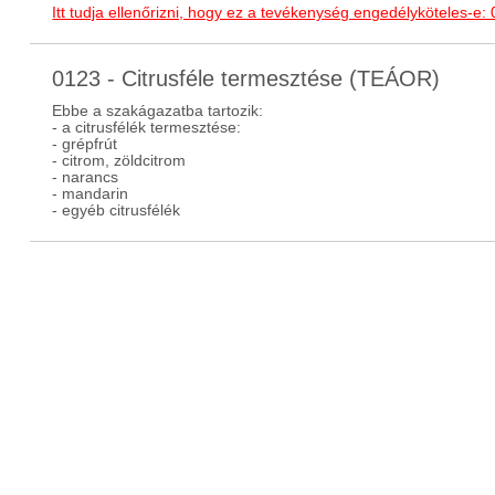
Itt tudja ellenőrizni, hogy ez a tevékenység engedélyköteles-e:
0123 - Citrusféle termesztése (TEÁOR)
Ebbe a szakágazatba tartozik:
- a citrusfélék termesztése:
- grépfrút
- citrom, zöldcitrom
- narancs
- mandarin
- egyéb citrusfélék