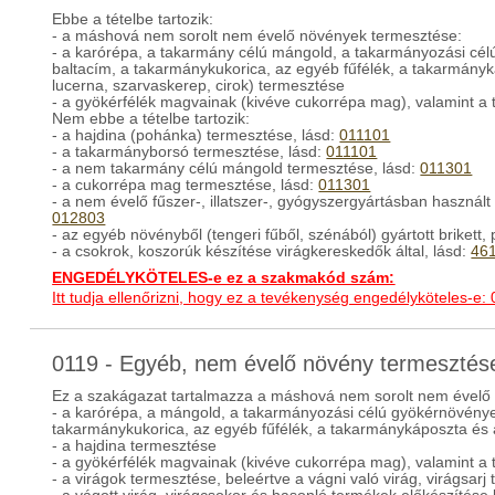
Ebbe a tételbe tartozik:
- a máshová nem sorolt nem évelő növények termesztése:
- a karórépa, a takarmány célú mángold, a takarmányozási célú
baltacím, a takarmánykukorica, az egyéb fűfélék, a takarmán
lucerna, szarvaskerep, cirok) termesztése
- a gyökérfélék magvainak (kivéve cukorrépa mag), valamint
Nem ebbe a tételbe tartozik:
- a hajdina (pohánka) termesztése, lásd:
011101
- a takarmányborsó termesztése, lásd:
011101
- a nem takarmány célú mángold termesztése, lásd:
011301
- a cukorrépa mag termesztése, lásd:
011301
- a nem évelő fűszer-, illatszer-, gyógyszergyártásban használ
012803
- az egyéb növényből (tengeri fűből, szénából) gyártott brikett, 
- a csokrok, koszorúk készítése virágkereskedők által, lásd:
46
ENGEDÉLYKÖTELES-e ez a szakmakód szám:
Itt tudja ellenőrizni, hogy ez a tevékenység engedélyköteles-e:
0119 - Egyéb, nem évelő növény termeszté
Ez a szakágazat tartalmazza a máshová nem sorolt nem évelő
- a karórépa, a mángold, a takarmányozási célú gyökérnövények
takarmánykukorica, az egyéb fűfélék, a takarmánykáposzta é
- a hajdina termesztése
- a gyökérfélék magvainak (kivéve cukorrépa mag), valamint
- a virágok termesztése, beleértve a vágni való virág, virágsarj