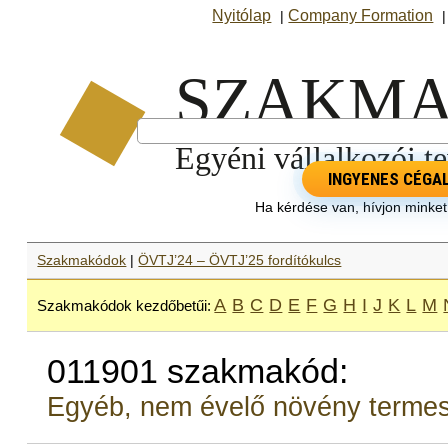
Nyitólap
Company Formation
|
INGYENES CÉGA
Ha kérdése van, hívjon minke
Szakmakódok
|
ÖVTJ’24 – ÖVTJ’25 fordítókulcs
A
B
C
D
E
F
G
H
I
J
K
L
M
Szakmakódok kezdőbetűi:
011901 szakmakód:
Egyéb, nem évelő növény termes