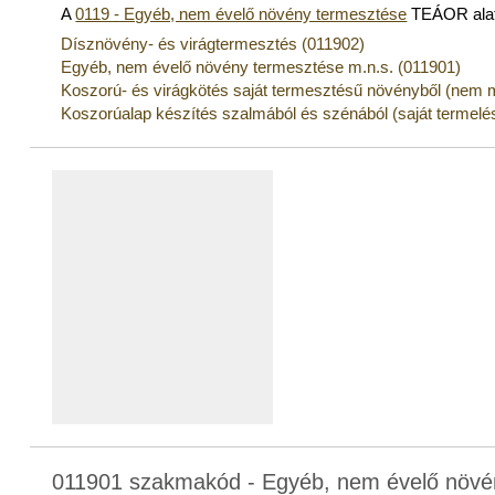
A
0119 - Egyéb, nem évelő növény termesztése
TEÁOR alat
Dísznövény- és virágtermesztés (011902)
Egyéb, nem évelő növény termesztése m.n.s. (011901)
Koszorú- és virágkötés saját termesztésű növényből (nem 
Koszorúalap készítés szalmából és szénából (saját termelé
011901 szakmakód - Egyéb, nem évelő növé