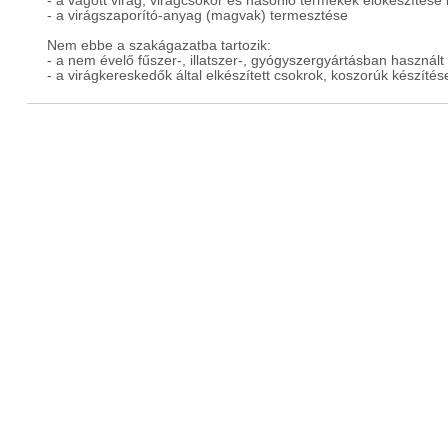
- a vágott virág, virágcsokor és hasonló termékek előkészítése 
- a virágszaporító-anyag (magvak) termesztése
Nem ebbe a szakágazatba tartozik:
- a nem évelő fűszer-, illatszer-, gyógyszergyártásban használ
- a virágkereskedők által elkészített csokrok, koszorúk készítés