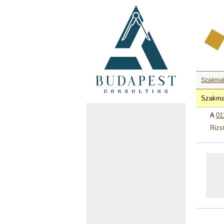
Szakma
Szakma
A
01
Rizs