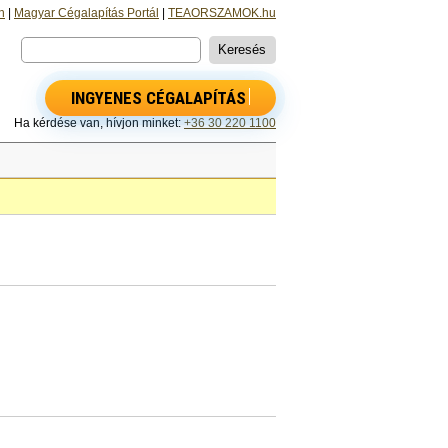
n
|
Magyar Cégalapítás Portál
|
TEAORSZAMOK.hu
INGYENES CÉGALAPÍTÁS
Ha kérdése van, hívjon minket:
+36 30 220 1100