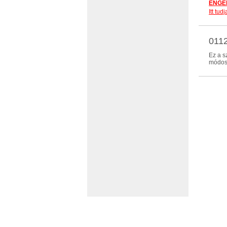
ENGED
Itt tu
0112
Ez a s
módosí