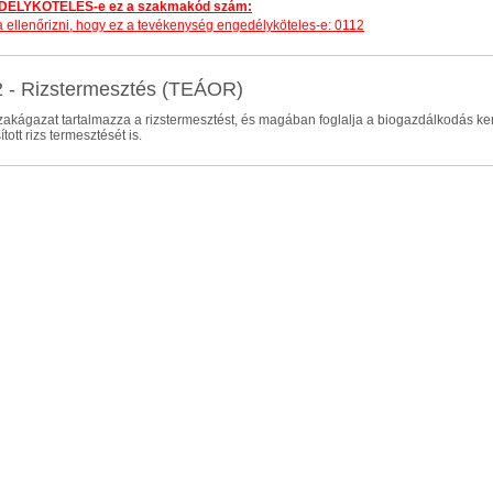
ÉLYKÖTELES-e ez a szakmakód szám:
dja ellenőrizni, hogy ez a tevékenység engedélyköteles-e: 0112
 - Rizstermesztés (TEÁOR)
zakágazat tartalmazza a rizstermesztést, és magában foglalja a biogazdálkodás kere
tott rizs termesztését is.