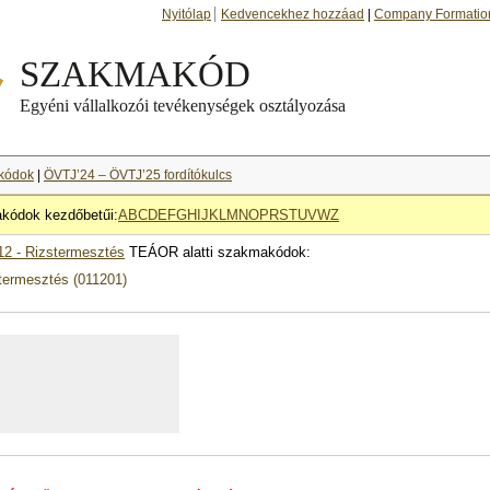
Nyitólap
Kedvencekhez hozzáad
|
Company Formatio
kódok
|
ÖVTJ’24 – ÖVTJ’25 fordítókulcs
kódok kezdőbetűi:
A
B
C
D
E
F
G
H
I
J
K
L
M
N
O
P
R
S
T
U
V
W
Z
12 - Rizstermesztés
TEÁOR alatti szakmakódok:
termesztés (011201)